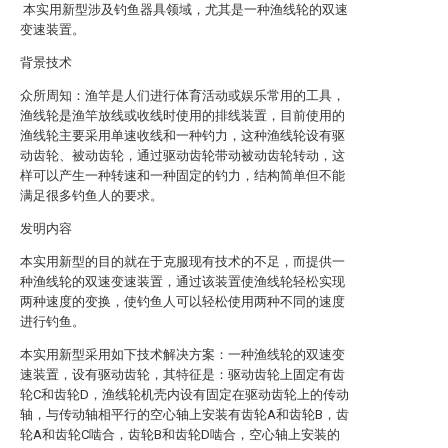
本实用新型涉及钓鱼器具领域，尤其是一种渔线轮的双速
变速装置。
背景技术
众所周知：渔竿是人们进行体育活动或娱乐常用的工具，
渔线轮是渔竿放线或收线时使用的排线装置，目前使用的
渔线轮主要采用单速收线和一种钓力，这种渔线轮设有驱
动齿轮、被动齿轮，通过驱动齿轮带动被动齿轮转动，这
样可以产生一种转速和一种固定的钓力，结构简单但不能
满足很多钓鱼人的要求。
发明内容
本实用新型的目的就在于克服现有技术的不足，而提供一
种渔线轮的双速变速装置，通过该装置使渔线轮轻松实现
两种速度的变换，使钓鱼人可以轻松使用两种不同的速度
进行钓鱼。
本实用新型采用如下技术解决方案：一种渔线轮的双速变
速装置，设有驱动齿轮，其特征是：驱动齿轮上固定有齿
轮C和齿轮D，渔线轮机壳内设有固定在驱动齿轮上的传动
轴，与传动轴相平行的空心轴上安装有齿轮A和齿轮B，齿
轮A和齿轮C啮合，齿轮B和齿轮D啮合，空心轴上安装的