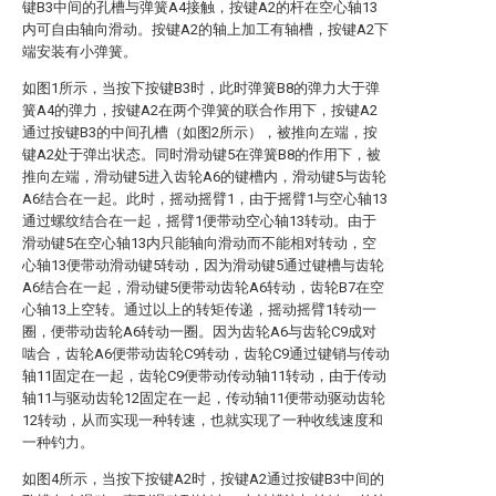
键B3中间的孔槽与弹簧A4接触，按键A2的杆在空心轴13
内可自由轴向滑动。按键A2的轴上加工有轴槽，按键A2下
端安装有小弹簧。
如图1所示，当按下按键B3时，此时弹簧B8的弹力大于弹
簧A4的弹力，按键A2在两个弹簧的联合作用下，按键A2
通过按键B3的中间孔槽（如图2所示），被推向左端，按
键A2处于弹出状态。同时滑动键5在弹簧B8的作用下，被
推向左端，滑动键5进入齿轮A6的键槽内，滑动键5与齿轮
A6结合在一起。此时，摇动摇臂1，由于摇臂1与空心轴13
通过螺纹结合在一起，摇臂1便带动空心轴13转动。由于
滑动键5在空心轴13内只能轴向滑动而不能相对转动，空
心轴13便带动滑动键5转动，因为滑动键5通过键槽与齿轮
A6结合在一起，滑动键5便带动齿轮A6转动，齿轮B7在空
心轴13上空转。通过以上的转矩传递，摇动摇臂1转动一
圈，便带动齿轮A6转动一圈。因为齿轮A6与齿轮C9成对
啮合，齿轮A6便带动齿轮C9转动，齿轮C9通过键销与传动
轴11固定在一起，齿轮C9便带动传动轴11转动，由于传动
轴11与驱动齿轮12固定在一起，传动轴11便带动驱动齿轮
12转动，从而实现一种转速，也就实现了一种收线速度和
一种钓力。
如图4所示，当按下按键A2时，按键A2通过按键B3中间的