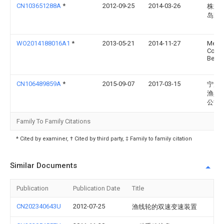
CN103651288A
*
2012-09-25
2014-03-26
株式
岛野
WO2014188016A1
*
2013-05-21
2014-11-27
Melia
Corre
Berna
CN106489859A
*
2015-09-07
2017-03-15
宁波
渔具
公司
Family To Family Citations
* Cited by examiner, † Cited by third party, ‡ Family to family citation
Similar Documents
Publication
Publication Date
Title
CN202340643U
2012-07-25
渔线轮的双速变速装置