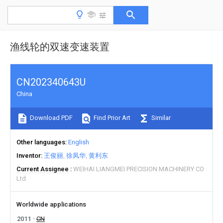
渔线轮的双速变速装置
CN202340643U
China
Download PDF
Find Prior Art
Similar
Other languages
English
Inventor
王俊丽
徐凤华
黄利东
Current Assignee
WEIHAI LIANGMEI PRECISION MACHINERY CO
Ltd
Worldwide applications
2011
CN