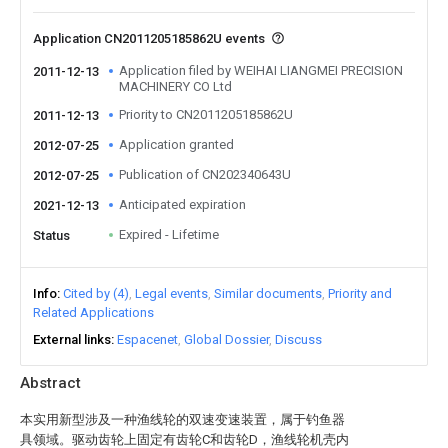
Application CN2011205185862U events
Application filed by WEIHAI LIANGMEI PRECISION
2011-12-13
MACHINERY CO Ltd
Priority to CN2011205185862U
2011-12-13
Application granted
2012-07-25
Publication of CN202340643U
2012-07-25
Anticipated expiration
2021-12-13
Expired - Lifetime
Status
Info
Cited by (4)
Legal events
Similar documents
Priority and
Related Applications
External links
Espacenet
Global Dossier
Discuss
Abstract
本实用新型涉及一种渔线轮的双速变速装置，属于钓鱼器
具领域。驱动齿轮上固定有齿轮C和齿轮D，渔线轮机壳内