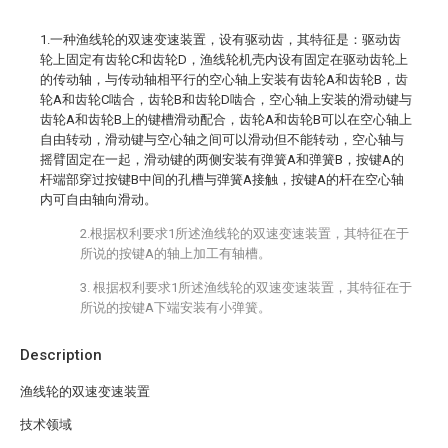
1.一种渔线轮的双速变速装置，设有驱动齿，其特征是：驱动齿
轮上固定有齿轮C和齿轮D，渔线轮机壳内设有固定在驱动齿轮上
的传动轴，与传动轴相平行的空心轴上安装有齿轮A和齿轮B，齿
轮A和齿轮C啮合，齿轮B和齿轮D啮合，空心轴上安装的滑动键与
齿轮A和齿轮B上的键槽滑动配合，齿轮A和齿轮B可以在空心轴上
自由转动，滑动键与空心轴之间可以滑动但不能转动，空心轴与
摇臂固定在一起，滑动键的两侧安装有弹簧A和弹簧B，按键A的
杆端部穿过按键B中间的孔槽与弹簧A接触，按键A的杆在空心轴
内可自由轴向滑动。
2.根据权利要求1所述渔线轮的双速变速装置，其特征在于
所说的按键A的轴上加工有轴槽。
3. 根据权利要求1所述渔线轮的双速变速装置，其特征在于
所说的按键A下端安装有小弹簧。
Description
渔线轮的双速变速装置
技术领域