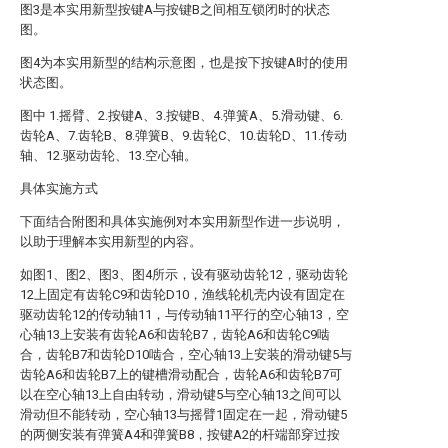
图3是本实用新型按键A与按键B之间相互锁闭时的状态
图。
图4为本实用新型的结构示意图，也是按下按键A时的使用
状态图。
图中 1.摇臂、2.按键A、3.按键B、4.弹簧A、5.滑动键、6.
齿轮A、7.齿轮B、8.弹簧B、9.齿轮C、10.齿轮D、11.传动
轴、12.驱动齿轮、13.空心轴。
具体实施方式
下面结合附图和具体实施例对本实用新型作进一步说明，
以助于理解本实用新型的内容。
如图1、图2、图3、图4所示，设有驱动齿轮12，驱动齿轮
12上固定有齿轮C9和齿轮D10，渔线轮机壳内设有固定在
驱动齿轮12的传动轴11，与传动轴11平行的空心轴13，空
心轴13上安装有齿轮A6和齿轮B7，齿轮A6和齿轮C9啮
合，齿轮B7和齿轮D10啮合，空心轴13上安装的滑动键5与
齿轮A6和齿轮B7上的键槽滑动配合，齿轮A6和齿轮B7可
以在空心轴13上自由转动，滑动键5与空心轴13之间可以
滑动但不能转动，空心轴13与摇臂1固定在一起，滑动键5
的两侧安装有弹簧A4和弹簧B8，按键A2的杆端部穿过按