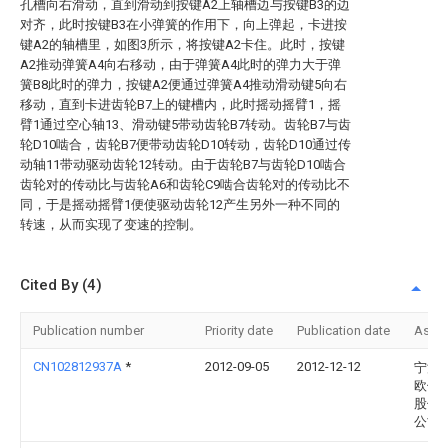
孔槽向右滑动，直到滑动到按键A2上轴槽边与按键B3的边
对齐，此时按键B3在小弹簧的作用下，向上弹起，卡进按
键A2的轴槽里，如图3所示，将按键A2卡住。此时，按键
A2推动弹簧A4向右移动，由于弹簧A4此时的弹力大于弹
簧B8此时的弹力，按键A2便通过弹簧A4推动滑动键5向右
移动，直到卡进齿轮B7上的键槽内，此时摇动摇臂1，摇
臂1通过空心轴13、滑动键5带动齿轮B7转动。齿轮B7与齿
轮D10啮合，齿轮B7便带动齿轮D10转动，齿轮D10通过传
动轴11带动驱动齿轮12转动。由于齿轮B7与齿轮D10啮合
齿轮对的传动比与齿轮A6和齿轮C9啮合齿轮对的传动比不
同，于是摇动摇臂1便使驱动齿轮12产生另外一种不同的
转速，从而实现了变速的控制。
Cited By (4)
Publication number
Priority date
Publication date
Assi
CN102812937A
*
2012-09-05
2012-12-12
宁波
欧佳
股份
公司