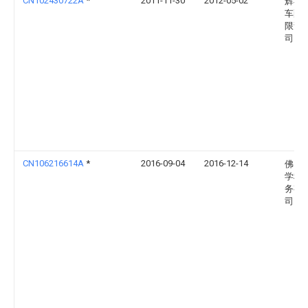
CN102430722A
*
2011-11-30
2012-05-02
辉县
车配
限责
司
CN106216614A
*
2016-09-04
2016-12-14
佛山
学科
务有
司