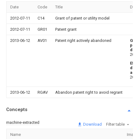
Date
Code
Title
Desc
2012-07-11
C14
Grant of patent or utility model
2012-07-11
GR01
Patent grant
2013-06-12
AV01
Patent right actively abandoned
Gra
publ
date
2012
Effe
date
aba
2013
2013-06-12
RGAV
Abandon patent right to avoid regrant
Concepts
machine-extracted
Download
Filter table
Name
Image