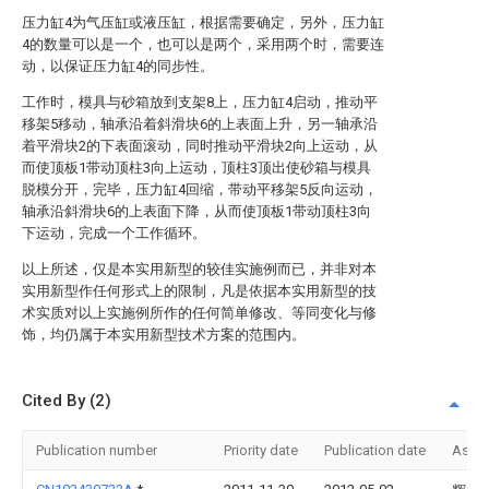
压力缸4为气压缸或液压缸，根据需要确定，另外，压力缸
4的数量可以是一个，也可以是两个，采用两个时，需要连
动，以保证压力缸4的同步性。
工作时，模具与砂箱放到支架8上，压力缸4启动，推动平
移架5移动，轴承沿着斜滑块6的上表面上升，另一轴承沿
着平滑块2的下表面滚动，同时推动平滑块2向上运动，从
而使顶板1带动顶柱3向上运动，顶柱3顶出使砂箱与模具
脱模分开，完毕，压力缸4回缩，带动平移架5反向运动，
轴承沿斜滑块6的上表面下降，从而使顶板1带动顶柱3向
下运动，完成一个工作循环。
以上所述，仅是本实用新型的较佳实施例而已，并非对本
实用新型作任何形式上的限制，凡是依据本实用新型的技
术实质对以上实施例所作的任何简单修改、等同变化与修
饰，均仍属于本实用新型技术方案的范围内。
Cited By (2)
Publication number
Priority date
Publication date
Assi