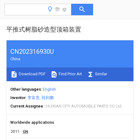
平推式树脂砂造型顶箱装置
CN202316930U
China
Download PDF
Find Prior Art
Similar
Other languages
English
Inventor
李富贵
段利鹏
Current Assignee
HUIXIAN CITY AUTOMOBILE PARTS CO Ltd
Worldwide applications
2011
CN