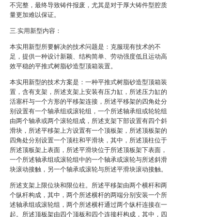
不完整，最终导致铸件报废，尤其是对于厚大铸件型腔质
量更加难以保证。
三.实用新型内容：
本实用新型所要解决的技术问题是：克服现有技术的不
足，提供一种设计新颖、结构简单、劳动强度低且运动高
效平稳的平推式树脂砂造型顶箱装置。
本实用新型的技术方案是：一种平推式树脂砂造型顶箱装
置，含有支架，所述支架上安装有压力缸，所述压力缸的
活塞杆与一个方形的平移架连接，所述平移架的四角处分
别设置有一个轴承组或滚轮组，一个所述轴承组或轮轮组
由两个轴承或两个滚轮组成，所述支架下部设置有四个斜
滑块，所述平移架上方设置有一个顶板架，所述顶板架的
四角处分别设置一个顶柱和平滑块，其中，所述顶柱位于
所述顶板架上表面，所述平滑块位于所述顶板架下表面，
一个所述轴承组或滚轮组中的一个轴承或滚轮与所述斜滑
块滚动接触，另一个轴承或滚轮与所述平滑块滚动接触。
所述支架上限位块和限位柱。所述平移架由两个横杆和两
个纵杆构成，其中，两个所述横杆的两端分别安装一个所
述轴承组或滚轮组，两个所述横杆通过两个纵杆连接在一
起。所述顶板架由四个顶板和四个连接杆构成，其中，四