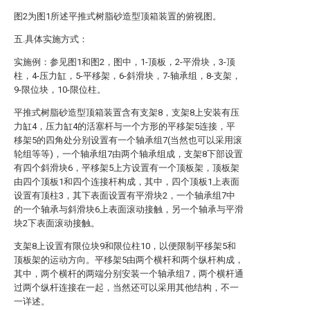
图2为图1所述平推式树脂砂造型顶箱装置的俯视图。
五.具体实施方式：
实施例：参见图1和图2，图中，1-顶板，2-平滑块，3-顶
柱，4-压力缸，5-平移架，6-斜滑块，7-轴承组，8-支架，
9-限位块，10-限位柱。
平推式树脂砂造型顶箱装置含有支架8，支架8上安装有压
力缸4，压力缸4的活塞杆与一个方形的平移架5连接，平
移架5的四角处分别设置有一个轴承组7(当然也可以采用滚
轮组等等)，一个轴承组7由两个轴承组成，支架8下部设置
有四个斜滑块6，平移架5上方设置有一个顶板架，顶板架
由四个顶板1和四个连接杆构成，其中，四个顶板1上表面
设置有顶柱3，其下表面设置有平滑块2，一个轴承组7中
的一个轴承与斜滑块6上表面滚动接触，另一个轴承与平滑
块2下表面滚动接触。
支架8上设置有限位块9和限位柱10，以便限制平移架5和
顶板架的运动方向。平移架5由两个横杆和两个纵杆构成，
其中，两个横杆的两端分别安装一个轴承组7，两个横杆通
过两个纵杆连接在一起，当然还可以采用其他结构，不一
一详述。