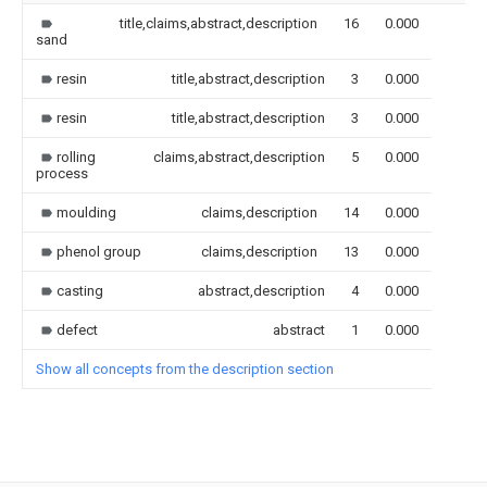
title,claims,abstract,description
16
0.000
sand
resin
title,abstract,description
3
0.000
resin
title,abstract,description
3
0.000
rolling
claims,abstract,description
5
0.000
process
moulding
claims,description
14
0.000
phenol group
claims,description
13
0.000
casting
abstract,description
4
0.000
defect
abstract
1
0.000
Show all concepts from the description section