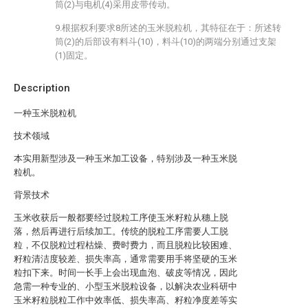
筒(2)与电机(4)采用皮带传动。
9.根据权利要求8所述的玉米脱粒机，其特征在于：所述转
筒(2)的后部设有料斗(10)，料斗(10)的两端分别通过支架
(1)固定。
Description
一种玉米脱粒机
技术领域
本实用新型涉及一种玉米加工设备，特别涉及一种玉米脱
粒机。
背景技术
玉米收获后一般都要经过脱粒工序使玉米籽粒从穗上脱
落，然后再进行后续加工。传统的脱粒工序需要人工脱
粒，不仅脱粒过程枯燥、费时费力，而且脱粒比较困难、
籽粒清洁度较差、损失率高，通常需要用手将坚硬的玉米
粒扣下来。时间一长手上会出现血泡、破皮等情况，因此
急需一种专业的、小型玉米脱粒设备，以解决农业科研中
玉米籽粒脱粒工作中效率低、损失率高、籽粒净度差等实