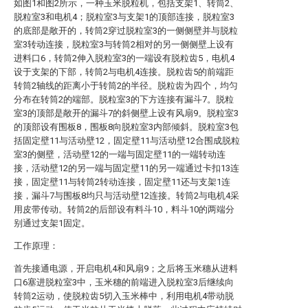
如图1和图2所示，一种玉米脱粒机，包括支架1、转筒2、
脱粒室3和电机4；脱粒室3与支架1的顶部连接，脱粒室3
的底部是敞开的，转筒2穿过脱粒室3的一侧侧壁并与脱粒
室3转动连接，脱粒室3与转筒2相对的另一侧侧壁上设有
进料口6，转筒2伸入脱粒室3的一端设有脱粒齿5，电机4
设于支架的下部，转筒2与电机4连接。脱粒齿5的前端距
转筒2轴线的距离小于转筒2的半径。脱粒齿为四个，均匀
分布在转筒2的端部。脱粒室3的下方连接有漏斗7。脱粒
室3的顶部是敞开的漏斗7的斜侧壁上设有风扇9。脱粒室3
的顶部设有围板8，围板8向脱粒室3内部倾斜。脱粒室3包
括固定壁11与活动壁12，固定壁11与活动壁12合围成脱粒
室3的侧壁，活动壁12的一端与固定壁11的一端转动连
接，活动壁12的另一端与固定壁11的另一端通过卡扣13连
接，固定壁11与转筒2转动连接，固定壁11还与支架1连
接，漏斗7与围板8均只与活动壁12连接。转筒2与电机4采
用皮带传动。转筒2的后部设有料斗10，料斗10的两端分
别通过支架1固定。
工作原理：
首先接通电源，开启电机4和风扇9；之后将玉米穗从进料
口6塞进脱粒室3中，玉米穗的前端进入脱粒室3后继续向
转筒2运动，使脱粒齿5切入玉米棒中，利用电机4带动脱