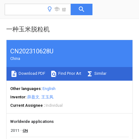
一种玉米脱粒机
CN202310628U
China
Download PDF
Find Prior Art
Similar
Other languages
English
Inventor
薛盈文
王玉凤
Current Assignee
Individual
Worldwide applications
2011
CN