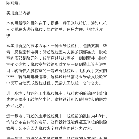
际问题。
实用新型内容
本实用新型的目的在于，提供一种玉米脱粒机，通过电机
带动脱粒齿进行脱粒，操作简单、使用方便、脱粒速度
快。
本实用新型的技术方案：一种玉米脱粒机，包括支架、转
筒、脱粒室和电机；所述脱粒室与支架的顶部连接，脱粒
室的底部是敞开的，转筒穿过脱粒室的一侧侧壁并与脱粒
室转动连接，脱粒室与转筒相对的另一侧侧壁上设有进料
口，转筒伸入脱粒室的一端设有脱粒齿，电机设于支架的
下部，转筒与电机连接。这样设计只需将玉米放入脱粒室
中便可自动完成脱粒过程，无需人工脱粒，省时省力。
进一步地，前述的玉米脱粒机中，脱粒齿的前端距转筒轴
线的距离小于转筒的半径。这样设计可以使脱粒齿的脱粒
效果更好。
进一步地，前述的玉米脱粒机中，脱粒齿的数目为4-8个，
均匀分布在转筒的端部。这样设计既能保证玉米粒的脱除
效果，又不会因为脱粒齿个数过多而使阻力过大。
进一步地，前述的玉米脱粒机中，脱粒室的下方连接有漏