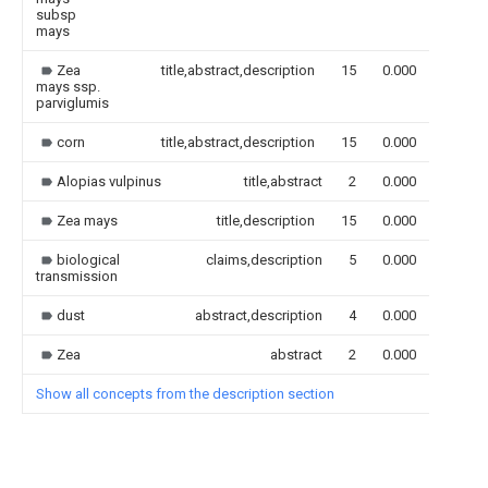
subsp
mays
Zea
title,abstract,description
15
0.000
mays ssp.
parviglumis
corn
title,abstract,description
15
0.000
Alopias vulpinus
title,abstract
2
0.000
Zea mays
title,description
15
0.000
biological
claims,description
5
0.000
transmission
dust
abstract,description
4
0.000
Zea
abstract
2
0.000
Show all concepts from the description section