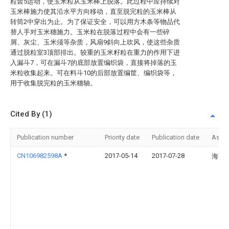
粒齿5运动，使玉米粒从玉米棒上脱落。此过程中应持续对
玉米棒施力使其沿水平方向移动，直至脱完粒的玉米棒从
转筒2中穿出为止。为了保证安全，可以用方木条等物品代
替人手对玉米穗施力。玉米粒在脱落过程中会有一些碎
屑、灰尘、玉米须等杂质，风扇9斜向上吹风，使这些杂质
通过脱粒室3顶部排出。较重的玉米籽粒在重力的作用下进
入漏斗7，可在漏斗7的底部放置编织袋，直接将掉落的玉
米粒收集起来。可在料斗10的后部放置编筐、编织袋等，
用于收集脱完粒的玉米穗轴。
Cited By (1)
Publication number
Priority date
Publication date
Assi
CN106982598A
*
2017-05-14
2017-07-28
海南