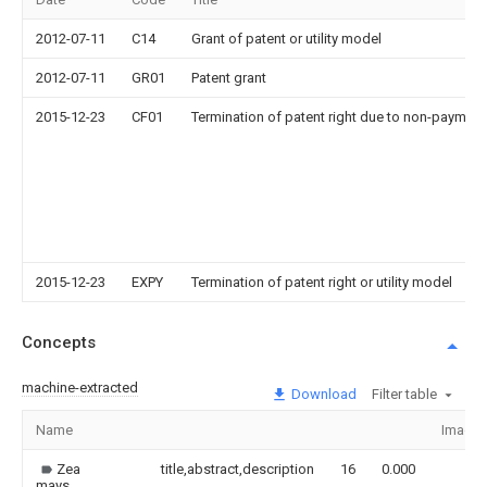
2012-07-11
C14
Grant of patent or utility model
2012-07-11
GR01
Patent grant
2015-12-23
CF01
Termination of patent right due to non-payment
2015-12-23
EXPY
Termination of patent right or utility model
Concepts
machine-extracted
Download
Filter table
Name
Image
Zea
title,abstract,description
16
0.000
mays