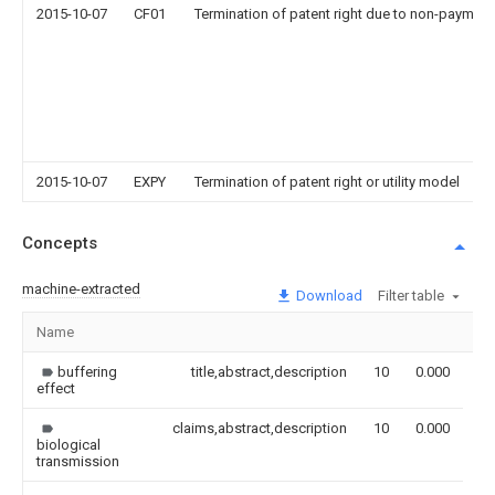
2015-10-07
CF01
Termination of patent right due to non-payment
2015-10-07
EXPY
Termination of patent right or utility model
Concepts
machine-extracted
Download
Filter table
Name
Im
buffering
title,abstract,description
10
0.000
effect
claims,abstract,description
10
0.000
biological
transmission