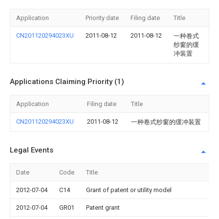
Application
Priority date
Filing date
Title
CN201120294023XU
2011-08-12
2011-08-12
一种卷式
纱窗的缓
冲装置
Applications Claiming Priority (1)
Application
Filing date
Title
CN201120294023XU
2011-08-12
一种卷式纱窗的缓冲装置
Legal Events
Date
Code
Title
2012-07-04
C14
Grant of patent or utility model
2012-07-04
GR01
Patent grant