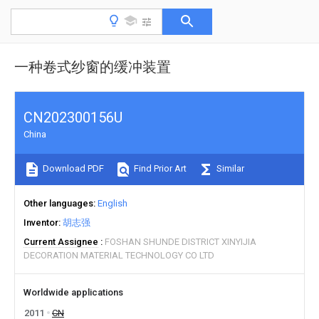
一种卷式纱窗的缓冲装置
CN202300156U
China
Download PDF
Find Prior Art
Similar
Other languages
English
Inventor
胡志强
Current Assignee
FOSHAN SHUNDE DISTRICT XINYIJIA
DECORATION MATERIAL TECHNOLOGY CO LTD
Worldwide applications
2011
CN