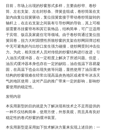
目前，市场上出现的纱窗形式多样，主要由纱帘、卷纱
筒、左右支架、左右封纱条、弹簧盒组成，卷纱筒装在支
架内由复位扭簧驱动，复位扭簧套接于带动卷纱筒旋转的
轴杆上，在左右支架之间装有引导纱网的导轨，其上可根
据需要吊挂窗帘布和其它装饰品，结构简单，可广泛适用
于宾馆、饭店及家庭住宅等领域。由于卷纱筒通过复位扭
簧回卷，扭力大时因惯性所致纱窗的支架在纱网回弹过程
中无可避免的与出纱口发生强力碰撞，使纱网受到冲击拉
力。为此，相关技术人员对传统的纱窗结构进行改进，引
入油压式缓冲器，在一定程度上解决了所述问题。但是，
油压式缓冲器本身也存在一定的缺陷，油在低温下容易凝
固，在高温下也会出现失效等问题，显然使用了油压缓冲
结构的纱窗很难在经常出现高温炎热地区或者常年冰冻天
气的地区使用，这对产品的推广带来一定的影响，影响纱
窗使用的稳定性。
发明内容
本实用新型的目的就是为了解决现有技术之不足而提供的
一种不仅结构简单，使用方便，外形美观，而且具有良好
稳定性的卷式纱窗的缓冲装置。
本实用新型是采用如下技术解决方案来实现上述目的：一