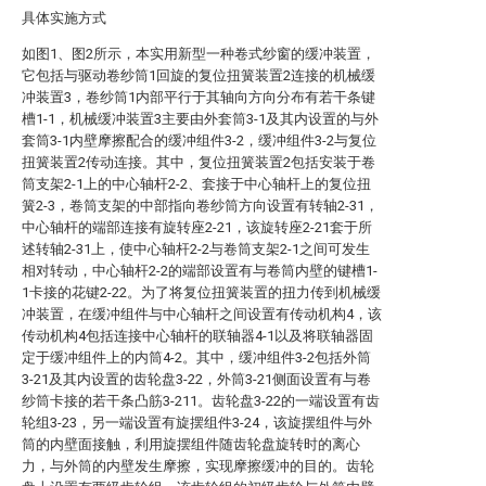
具体实施方式
如图1、图2所示，本实用新型一种卷式纱窗的缓冲装置，
它包括与驱动卷纱筒1回旋的复位扭簧装置2连接的机械缓
冲装置3，卷纱筒1内部平行于其轴向方向分布有若干条键
槽1-1，机械缓冲装置3主要由外套筒3-1及其内设置的与外
套筒3-1内壁摩擦配合的缓冲组件3-2，缓冲组件3-2与复位
扭簧装置2传动连接。其中，复位扭簧装置2包括安装于卷
筒支架2-1上的中心轴杆2-2、套接于中心轴杆上的复位扭
簧2-3，卷筒支架的中部指向卷纱筒方向设置有转轴2-31，
中心轴杆的端部连接有旋转座2-21，该旋转座2-21套于所
述转轴2-31上，使中心轴杆2-2与卷筒支架2-1之间可发生
相对转动，中心轴杆2-2的端部设置有与卷筒内壁的键槽1-
1卡接的花键2-22。为了将复位扭簧装置的扭力传到机械缓
冲装置，在缓冲组件与中心轴杆之间设置有传动机构4，该
传动机构4包括连接中心轴杆的联轴器4-1以及将联轴器固
定于缓冲组件上的内筒4-2。其中，缓冲组件3-2包括外筒
3-21及其内设置的齿轮盘3-22，外筒3-21侧面设置有与卷
纱筒卡接的若干条凸筋3-211。齿轮盘3-22的一端设置有齿
轮组3-23，另一端设置有旋摆组件3-24，该旋摆组件与外
筒的内壁面接触，利用旋摆组件随齿轮盘旋转时的离心
力，与外筒的内壁发生摩擦，实现摩擦缓冲的目的。齿轮