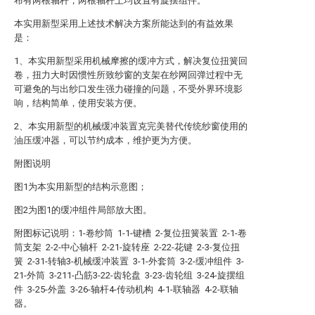
布有两根轴杆，两根轴杆上均设置有旋摆组件。
本实用新型采用上述技术解决方案所能达到的有益效果
是：
1、本实用新型采用机械摩擦的缓冲方式，解决复位扭簧回
卷，扭力大时因惯性所致纱窗的支架在纱网回弹过程中无
可避免的与出纱口发生强力碰撞的问题，不受外界环境影
响，结构简单，使用安装方便。
2、本实用新型的机械缓冲装置克完美替代传统纱窗使用的
油压缓冲器，可以节约成本，维护更为方便。
附图说明
图1为本实用新型的结构示意图；
图2为图1的缓冲组件局部放大图。
附图标记说明：1-卷纱筒 1-1-键槽 2-复位扭簧装置 2-1-卷
筒支架 2-2-中心轴杆 2-21-旋转座 2-22-花键 2-3-复位扭
簧 2-31-转轴3-机械缓冲装置 3-1-外套筒 3-2-缓冲组件 3-
21-外筒 3-211-凸筋3-22-齿轮盘 3-23-齿轮组 3-24-旋摆组
件 3-25-外盖 3-26-轴杆4-传动机构 4-1-联轴器 4-2-联轴
器。