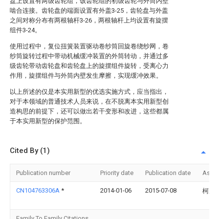
盘上设置有两级齿轮组，该齿轮组的初级齿轮与外筒内壁
啮合连接。齿轮盘的端面设置有外盖3-25，齿轮盘与外盖
之间对称分布有两根轴杆3-26，两根轴杆上均设置有旋摆
组件3-24。
使用过程中，复位扭簧装置驱动卷纱筒回旋卷绕纱网，卷
纱筒旋转过程中带动机械缓冲装置的外筒转动，并通过多
级齿轮带动齿轮盘和齿轮盘上的旋摆组件旋转，受离心力
作用，旋摆组件与外筒内壁发生摩擦，实现缓冲效果。
以上所述的仅是本实用新型的优选实施方式，应当指出，
对于本领域的普通技术人员来说，在不脱离本实用新型创
造构思的前提下，还可以做出若干变形和改进，这些都属
于本实用新型的保护范围。
Cited By (1)
Publication number
Priority date
Publication date
Assi
CN104763306A
*
2014-01-06
2015-07-08
柯厚
Family To Family Citations