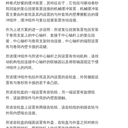
种卷式纱窗的缓冲装置，其特征在于，它包括与驱动卷纱
筒回旋的复位扭簧装置连接的机械缓冲装置，机械缓冲装
置主要由外套筒及其内设置的与外套筒内壁摩擦配合的缓
冲组件，缓冲组件与复位扭簧装置传动连接。
作为上述方案的进一步说明：所述复位扭簧装置包括安装
于卷筒支架上的中心轴杆、套接于中心轴杆上的复位扭
簧，中心轴杆与卷筒支架转动连接，中心轴杆的端部设置
有与卷筒内壁卡接的花键。
所述缓冲组件与所述中心轴杆之间设置有传动机构，该传
动机构包括连接中心轴杆的联轴器以及将联轴器固定于缓
冲组件上的内筒。
所述缓冲组件包括外筒及其内设置的齿轮盘，外筒侧面设
置有与卷纱筒卡接的若干条凸筋。
所述齿轮盘的一端设置有齿轮组，另一端设置有旋摆组
件，该旋摆组件与外筒的内壁面接触。
所述齿轮盘上设置有两级齿轮组，该齿轮组的初级齿轮与
外筒内壁啮合连接。
所述齿轮盘的端面设置有外盖，齿轮盘与外盖之间对称分