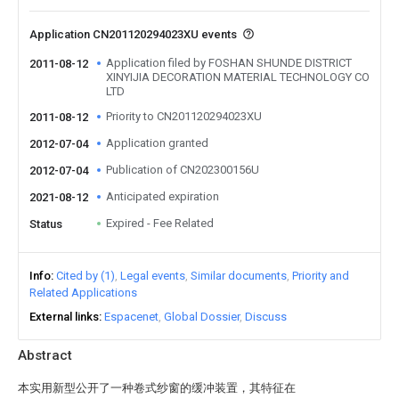
Application CN201120294023XU events
Application filed by FOSHAN SHUNDE DISTRICT
2011-08-12
XINYIJIA DECORATION MATERIAL TECHNOLOGY CO
LTD
Priority to CN201120294023XU
2011-08-12
Application granted
2012-07-04
Publication of CN202300156U
2012-07-04
Anticipated expiration
2021-08-12
Expired - Fee Related
Status
Info
Cited by (1)
Legal events
Similar documents
Priority and
Related Applications
External links
Espacenet
Global Dossier
Discuss
Abstract
本实用新型公开了一种卷式纱窗的缓冲装置，其特征在