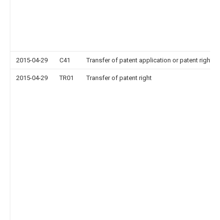
2015-04-29
C41
Transfer of patent application or patent right or
2015-04-29
TR01
Transfer of patent right