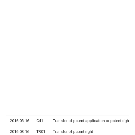
2016-03-16
C41
Transfer of patent application or patent right or
2016-03-16
TR01
Transfer of patent right