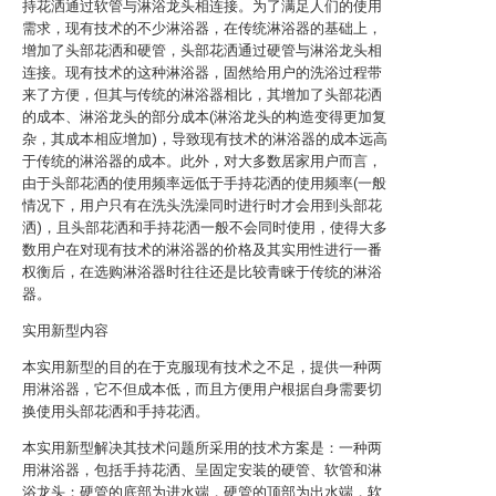
持花洒通过软管与淋浴龙头相连接。为了满足人们的使用
需求，现有技术的不少淋浴器，在传统淋浴器的基础上，
增加了头部花洒和硬管，头部花洒通过硬管与淋浴龙头相
连接。现有技术的这种淋浴器，固然给用户的洗浴过程带
来了方便，但其与传统的淋浴器相比，其增加了头部花洒
的成本、淋浴龙头的部分成本(淋浴龙头的构造变得更加复
杂，其成本相应增加)，导致现有技术的淋浴器的成本远高
于传统的淋浴器的成本。此外，对大多数居家用户而言，
由于头部花洒的使用频率远低于手持花洒的使用频率(一般
情况下，用户只有在洗头洗澡同时进行时才会用到头部花
洒)，且头部花洒和手持花洒一般不会同时使用，使得大多
数用户在对现有技术的淋浴器的价格及其实用性进行一番
权衡后，在选购淋浴器时往往还是比较青睐于传统的淋浴
器。
实用新型内容
本实用新型的目的在于克服现有技术之不足，提供一种两
用淋浴器，它不但成本低，而且方便用户根据自身需要切
换使用头部花洒和手持花洒。
本实用新型解决其技术问题所采用的技术方案是：一种两
用淋浴器，包括手持花洒、呈固定安装的硬管、软管和淋
浴龙头；硬管的底部为进水端，硬管的顶部为出水端，软