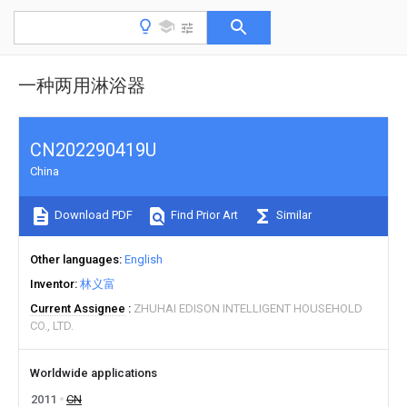
一种两用淋浴器
CN202290419U
China
Download PDF
Find Prior Art
Similar
Other languages
English
Inventor
林义富
Current Assignee
ZHUHAI EDISON INTELLIGENT HOUSEHOLD
CO., LTD.
Worldwide applications
2011
CN