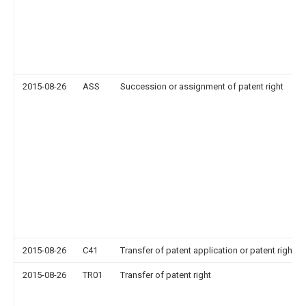
2015-08-26
ASS
Succession or assignment of patent right
2015-08-26
C41
Transfer of patent application or patent right or
2015-08-26
TR01
Transfer of patent right