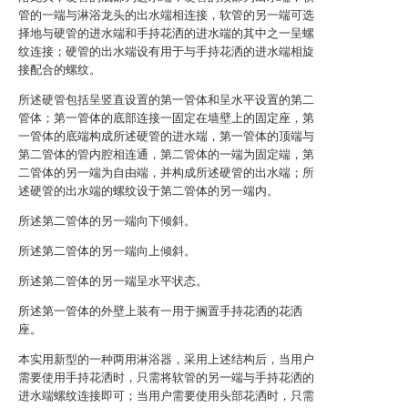
管的一端与淋浴龙头的出水端相连接，软管的另一端可选
择地与硬管的进水端和手持花洒的进水端的其中之一呈螺
纹连接；硬管的出水端设有用于与手持花洒的进水端相旋
接配合的螺纹。
所述硬管包括呈竖直设置的第一管体和呈水平设置的第二
管体；第一管体的底部连接一固定在墙壁上的固定座，第
一管体的底端构成所述硬管的进水端，第一管体的顶端与
第二管体的管内腔相连通，第二管体的一端为固定端，第
二管体的另一端为自由端，并构成所述硬管的出水端；所
述硬管的出水端的螺纹设于第二管体的另一端内。
所述第二管体的另一端向下倾斜。
所述第二管体的另一端向上倾斜。
所述第二管体的另一端呈水平状态。
所述第一管体的外壁上装有一用于搁置手持花洒的花洒
座。
本实用新型的一种两用淋浴器，采用上述结构后，当用户
需要使用手持花洒时，只需将软管的另一端与手持花洒的
进水端螺纹连接即可；当用户需要使用头部花洒时，只需