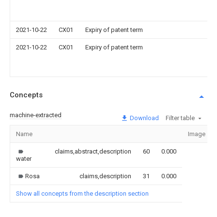
2021-10-22
CX01
Expiry of patent term
2021-10-22
CX01
Expiry of patent term
Concepts
machine-extracted
Download
Filter table
Name
Image
claims,abstract,description
60
0.000
water
Rosa
claims,description
31
0.000
Show all concepts from the description section