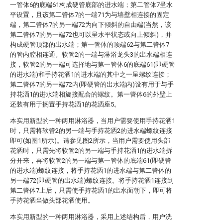
一管体6的底端61构成硬管底部的进水端；第二管体7呈水
平设置，且该第二管体7的一端71为与墙壁相连接的固定
端，第二管体7的另一端72为向下倾斜的自由端(当然，该
第二管体7的另一端72也可以呈水平状态或向上倾斜)，并
构成硬管顶部的出水端；第一管体的顶端62与第二管体7
的管内腔相连通。软管2的一端与淋浴龙头3的出水端相连
接，软管2的另一端可选择地与第一管体6的底端61(即硬管
的进水端)和手持花洒1的进水端的其中之一呈螺纹连接；
第二管体7的另一端72内(即硬管的出水端内)设有用于与手
持花洒1的进水端相旋接配合的螺纹。第一管体6的外壁上
还装有用于搁置手持花洒1的花洒座5。
本实用新型的一种两用淋浴器，当用户需要使用手持花洒1
时，只需将软管2的另一端与手持花洒2的进水端螺纹连接
即可(如图1所示)。请参见图2所示，当用户需要使用头部
花洒时，只需先将软管2的另一端与手持花洒1的进水端拆
分开来，再将软管2的另一端与第一管体的底端61(即硬管
的进水端)螺纹连接，将手持花洒1的进水端与第二管体的
另一端72(即硬管的出水端)螺纹连接。将手持花洒1连接到
第二管体7上后，只需使手持花洒1的出水面朝下，即可将
手持花洒当做头部花洒使用。
本实用新型的一种两用淋浴器，采用上述结构后，用户洗