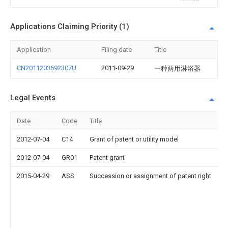
Applications Claiming Priority (1)
Application
Filing date
Title
CN2011203692307U
2011-09-29
一种两用淋浴器
Legal Events
Date
Code
Title
2012-07-04
C14
Grant of patent or utility model
2012-07-04
GR01
Patent grant
2015-04-29
ASS
Succession or assignment of patent right