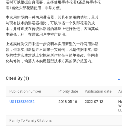
浴时可以根据自身需要，选择使用手持花洒1还是将手持花
洒1当做头部花洒使用，非常方便。
本实用新型的一种两用淋浴器，其具有两用的功能，且其
与现有技术的淋浴器相比，可以节省一个头部花洒的成
本，并可直接在传统淋浴器的基础上进行改进，因而其成
本较低，利于在居家用户中推广使用。
上述实施例仅用来进一步说明本实用新型的一种两用淋浴
器，但本实用新型并不局限于实施例，凡是依据本实用新
型的技术实质对以上实施例所作的任何简单修改、等同变
化与修饰，均落入本实用新型技术方案的保护范围内。
Cited By (1)
Publication number
Priority date
Publication date
Assi
US11383260B2
2018-05-16
2022-07-12
Home
World
LLC
Family To Family Citations