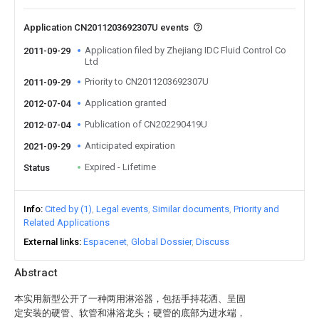
Application CN2011203692307U events
Application filed by Zhejiang IDC Fluid Control Co
2011-09-29
Ltd
Priority to CN2011203692307U
2011-09-29
Application granted
2012-07-04
Publication of CN202290419U
2012-07-04
Anticipated expiration
2021-09-29
Expired - Lifetime
Status
Info
Cited by (1)
Legal events
Similar documents
Priority and
Related Applications
External links
Espacenet
Global Dossier
Discuss
Abstract
本实用新型公开了一种两用淋浴器，包括手持花洒、呈固
定安装的硬管、软管和淋浴龙头；硬管的底部为进水端，