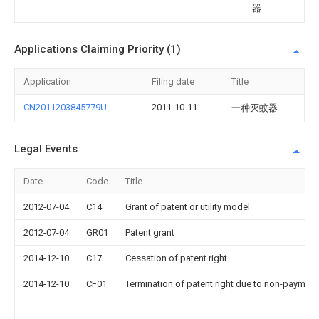
器
Applications Claiming Priority (1)
Application
Filing date
Title
CN2011203845779U
2011-10-11
一种灭蚊器
Legal Events
Date
Code
Title
2012-07-04
C14
Grant of patent or utility model
2012-07-04
GR01
Patent grant
2014-12-10
C17
Cessation of patent right
2014-12-10
CF01
Termination of patent right due to non-payment