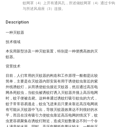
蚊网罩（4）上开有通风孔，所述储蚊网罩（4）通过卡钩
与所述风扇座（3）连接。
Description
一种灭蚊器
技术领域
本实用新型涉及一种灭蚊装置，特别是一种便携高效的灭
蚊器。
背景技术
目前，人们常用的灭蚊器的构造和工作原理一般都是比较
简单，主要是在灭蚊器内部安装有用于诱使蚊虫靠近的紫
外线诱蚊灯，从而诱使蚊虫接近灭蚊器，然后通过高压电
网杀死蚊虫，当蚊虫被诱蚊灯诱入灭蚊器并撞上高压电网
时，蚊子便被击毙。这种单通过诱蚊灯吸引蚊虫的方式，
蚊子常常容易逃走，蚊虫飞进来后只要未靠近高压电网就
有可能从灭蚊器中飞出，导致灭蚊器效果达不到很好的水
平，而且在没有吸引力使蚊虫靠近高压电网的情况下，蚊
虫更容易聚集在诱蚊灯附近，造成灭蚊数量达不到一个令
人满意的水平。同时，高压电网耗电量比较大，一般的灭