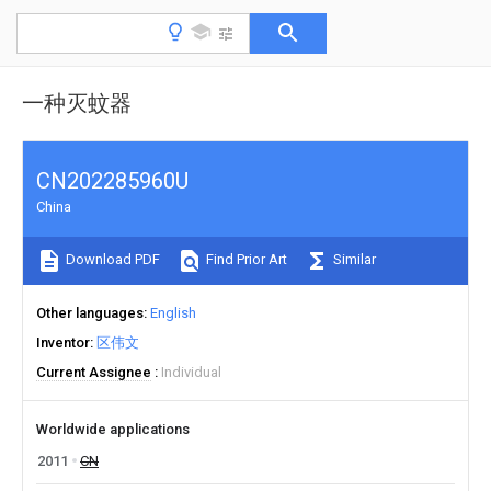
一种灭蚊器
CN202285960U
China
Download PDF
Find Prior Art
Similar
Other languages
English
Inventor
区伟文
Current Assignee
Individual
Worldwide applications
2011
CN