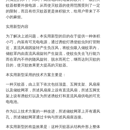
蚊器都要外接电源，从而使灭蚊器的使用范围受到了一定
的限制，而且有些灭蚊器更是体积较大，给用户带来了不
小的麻烦。
实用新型内容
为了解决上述问题，本实用新型的目的在于提供一种体积
小巧，内装有可充电电源，通过诱蚊灯诱使蚊虫到灯管附
近，直流风扇因旋转产生负压风，将蚊虫吸入储蚊罩内，
储蚊罩内由直流风扇旋转产生旋流，使蚊虫失去飞行能力
而在罩内不停的随风旋转、脱水而死亡，继而达到灭蚊的
目的，使灭蚊效果更大提高的灭蚊器。
本实用新型采用的技术方案主要是：
一种灭蚊器，由上至下依次包括顶盖、五脚支架、风扇座
以及储蚊网罩，所述风扇座上设有直流风扇，所述五脚支
架上设有诱蚊灯以及为所述诱蚊灯和直流风扇供电的可充
电电池。
作为以上技术方案的一种改进，所述储蚊网罩上开有通风
孔，所述储蚊网罩通过卡钩与所述风扇座连接。
本实用新型的有益效果是：这种灭蚊器从结构外形上整体