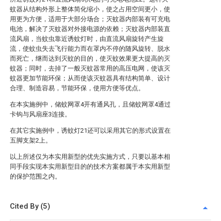
蚊器从结构外形上整体简化缩小，使之占用空间更小，使
用更为方便，适用于大部分场合；灭蚊器内部装有可充电
电池，解决了灭蚊器对外接电源的依赖；灭蚊器内部装直
流风扇，当蚊虫靠近诱蚊灯时，由直流风扇旋转产生旋
流，使蚊虫失去飞行能力而在罩内不停的随风旋转、脱水
而死亡，继而达到灭蚊的目的，使灭蚊效果更大提高的灭
蚊器；同时，去掉了一般灭蚊器常用的高压电网，使该灭
蚊器更加节能环保；从而使该灭蚊器具有结构简单、设计
合理、制造容易，节能环保，使用方便等优点。
在本实施例中，储蚊网罩4开有通风孔，且储蚊网罩4通过
卡钩与风扇座3连接。
在其它实施例中，诱蚊灯21还可以采用其它的形式设置在
五脚支架2上。
以上所述仅为本实用新型的优先实施方式，只要以基本相
同手段实现本实用新型目的的技术方案都属于本实用新型
的保护范围之内。
Cited By (5)