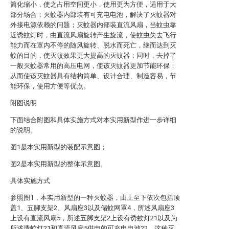
简化缩小，使之占用空间更小，使用更为方便，适用于大
部分场合；灭蚊器内部装有可充电电池，解决了灭蚊器对
外接电源依赖的问题；灭蚊器内部装直流风扇，当蚊虫靠
近诱蚊灯时，由直流风扇旋转产生旋流，使蚊虫失去飞行
能力而在罩内不停的随风旋转、脱水而死亡，继而达到灭
蚊的目的，使灭蚊效果更大提高的灭蚊器；同时，去掉了
一般灭蚊器常用的高压电网，使该灭蚊器更加节能环保；
从而使该灭蚊器具有结构简单、设计合理、制造容易，节
能环保，使用方便等优点。
附图说明
下面结合附图和具体实施方式对本实用新型作进一步详细
的说明。
图1是本实用新型的装配示意图；
图2是本实用新型的整体示意图。
具体实施方式
参照图1，本实用新型的一种灭蚊器，由上至下依次包括顶
盖1、五脚支架2、风扇座3以及储蚊网罩4，所述风扇座3
上设有直流风扇5，所述五脚支架2上设有诱蚊灯21以及为
所述诱蚊灯21和直流风扇5供电的可充电电池22。这种灭