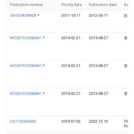
Publication number
Priority date
Publication date
Assi
CN102405893A
*
2011-10-11
2012-04-11
区伟
WO2015123860A1
*
2014-02-21
2015-08-27
李起
WO2015123869A1
*
2014-02-21
2015-08-27
李起
WO2015123868A1
*
2014-02-21
2015-08-27
李起
US11523600B2
2019-07-02
2022-12-13
Theo
Schmi