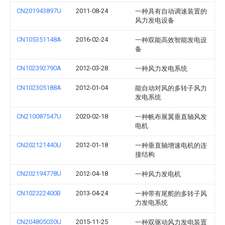
CN201943897U
2011-08-24
一种具有自动调速装置的
风力发电设备
CN105351148A
2016-02-24
一种双能高效智能发电设
备
CN102392790A
2012-03-28
一种风力发电系统
CN102305188A
2012-01-04
能自动对风的多转子风力
发电系统
CN210087547U
2020-02-18
一种帆布展翼垂直轴风发
电机
CN202121440U
2012-01-18
一种垂直轴增速电机的连
接结构
CN202194778U
2012-04-18
一种风力发电机
CN102322400B
2013-04-24
一种带有尾舵的多转子风
力发电系统
CN204805030U
2015-11-25
一种双驱动风力发电装置