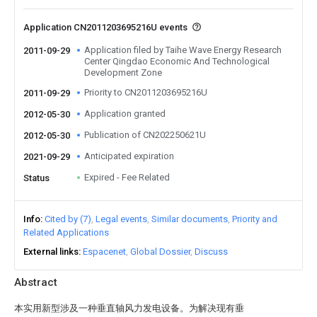
Application CN2011203695216U events
Application filed by Taihe Wave Energy Research
2011-09-29
Center Qingdao Economic And Technological
Development Zone
Priority to CN2011203695216U
2011-09-29
Application granted
2012-05-30
Publication of CN202250621U
2012-05-30
Anticipated expiration
2021-09-29
Expired - Fee Related
Status
Info
Cited by (7)
Legal events
Similar documents
Priority and
Related Applications
External links
Espacenet
Global Dossier
Discuss
Abstract
本实用新型涉及一种垂直轴风力发电设备。为解决现有垂