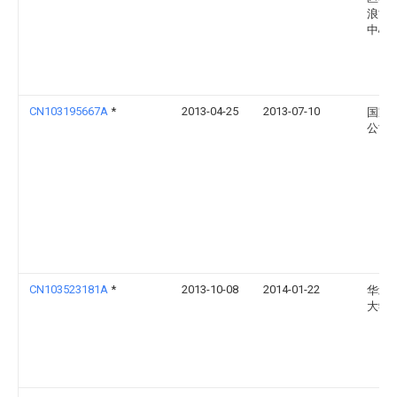
浪能
中心
CN103195667A
*
2013-04-25
2013-07-10
国家
公司
CN103523181A
*
2013-10-08
2014-01-22
华北
大学