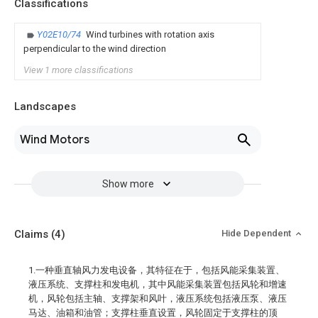
Classifications
Y02E10/74
Wind turbines with rotation axis
perpendicular to the wind direction
View 1 more classifications
Landscapes
Wind Motors
Show more
Claims
(4)
Hide Dependent
1.一种垂直轴风力发电设备，其特征在于，包括风能采集装置、
液压系统、支撑柱和发电机，其中风能采集装置包括风轮和增速
机，风轮包括主轴、支撑架和风叶，液压系统包括液压泵、液压
马达、油箱和油管；支撑柱垂直设置，风轮固定于支撑柱的顶