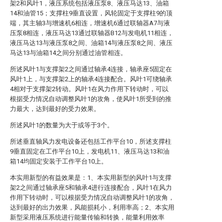
架2和风叶1，液压系统包括液压泵8、液压马达13、油箱
14和油管15；支撑柱9垂直设置，风轮固定于支撑柱9的顶
端，其主轴3与增速机6相连，增速机6通过联轴器A7与液
压泵8相连，液压马达13通过联轴器B12与发电机11相连，
液压马达13与液压泵8之间、油箱14与液压泵8之间、液压
马达13与油箱14之间分别通过油管相连。
所述风叶1与支撑架2之间通过轴承4连接，轴承座5固定在
风叶1上，与支撑架2上的轴承4连接配合。风叶1可绕轴承
4相对于支撑架2转动。风叶1在风力作用下转动时，可以
根据受力情况自动调整风叶1的攻角，使风叶1所受到的推
力最大，达到最好的受力效果。
所述风叶1的数量为大于或等于3个。
所述垂直轴风力发电设备还包括工作平台10，所述支撑柱
9垂直固定在工作平台10上，发电机11、液压马达13和油
箱14均固定安装于工作平台10上。
本实用新型的有益效果是：1、本实用新型的风叶1与支撑
架2之间通过轴承座5和轴承4进行连接配合，风叶1在风力
作用下转动时，可以根据受力情况自动调整风叶1的攻角，
达到最好的出力效果，风能损耗小，利用率高；2、本实用
新型采用液压系统进行能量传输和转换，能量利用效率