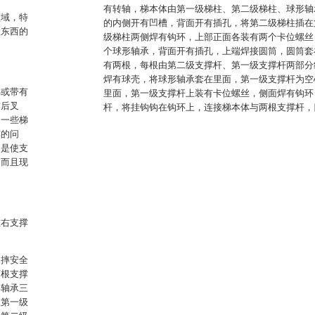
有转轴，梯本体由第一级梯柱、第二级梯柱、球形轴
领域，特
的内侧开有凹槽，背面开有插孔，将第二级梯柱插在
置东西的
级梯柱两侧焊有钩环，上部正面各装有两个卡位螺丝
个球形轴承，背面开有插孔，上端焊接圆筒，圆筒套
有两根，每根由第二级支撑杆、第一级支撑杆两部分
焊有球壳，将球形轴承套在里面，第一级支撑杆为空
梯或带有
里面，第一级支撑杆上装有卡位螺丝，侧面焊有钩环
前后叉
杆，将挂钩钩在钩环上，连接梯本体与两根支撑杆，
，一些梯
摔的问
只是使支
，而且现
左右支撑
侧摔安全
两根支撑
形轴承三
在第一级