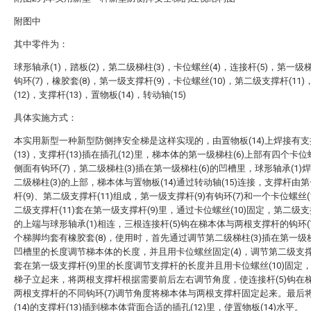
附图中
其中零件为：
球形轴承(1)，踏板(2)，第二级梯柱(3)，卡位螺丝(4)，连接杆(5)，第一级梯
钩环(7)，橡胶套(8)，第一级支撑杆(9)，卡位螺丝(10)，第二级支撑杆(11)
(12)，支撑杆(13)，置物板(14)，转动轴(15)
具体实施方式：
本实用新型一种新型防侧摔安全梯是这样实现的，由置物板(14)上焊接有支
(13)，支撑杆(13)插在插孔(12)里，梯本体的第一级梯柱(6)上部有四个卡位螺
侧面有钩环(7)，第二级梯柱(3)插在第一级梯柱(6)的凹槽里，球形轴承(1)
二级梯柱(3)的上部，梯本体与置物板(14)通过转动轴(15)连接，支撑杆由
杆(9)、第二级支撑杆(11)组成，第一级支撑杆(9)有钩环(7)和一个卡位螺丝(
二级支撑杆(11)套在第一级支撑杆(9)里，通过卡位螺丝(10)固定，第二级支撑
的上端与球形轴承(1)相连，三根连接杆(5)钩在梯本体与两根支撑杆的钩环(
个梯脚均套有橡胶套(8)，使用时，首先通过调节第二级梯柱(3)插在第一级梯
凹槽里的长度调节梯本体的长度，并且用卡位螺丝固定(4)，调节第二级支撑杆
套在第一级支撑杆(9)里的长度调节支撑杆的长度并且用卡位螺丝(10)固定
梯子立起来，将两根支撑杆根据需要前后左右调节角度，使连接杆(5)钩在
两根支撑杆的不同钩环(7)调节角度将梯本体与两根支撑杆固定起来。最后
(14)的支撑杆(13)插到梯本体背面合适的插孔(12)里，使置物板(14)水平。