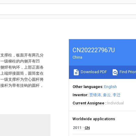
CN202227967U
根支撑柱，板面开有两孔分
China
第一级梯柱的内侧开有凹
两侧焊有钩环，上部正面各
Download PDF
Find Prior
，上端焊接圆筒，圆筒套在
第一级支撑杆为空心圆杆将
连接杆为带有挂钩的圆杆，
Other languages
English
Inventor
贾锋涛
秦云
李迁
Current Assignee
Individual
Worldwide applications
2011
CN