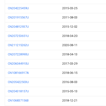
CN204225459U
2015-03-25
CN201915567U
2011-08-03
CN204812937U
2015-12-02
CN207253651U
2018-04-20
CN211215262U
2020-08-11
CN207228990U
2018-04-13
CN206044910U
2017-03-29
CN108166917A
2018-06-15
CN205422503U
2016-08-03
CN204318157U
2015-05-13
CN106837156B
2018-12-21