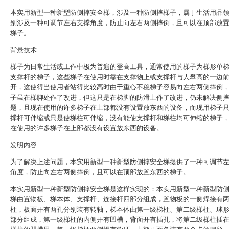
本实用新型一种新型防侧摔安全梯，涉及一种防侧摔梯子，属于生活用品
别涉及一种可调节左右支撑角度，防止向左右两侧摔倒，且可以在顶部放
梯子。
背景技术
梯子为日常生活或工作中极为普遍的登高工具，通常使用的梯子为梯形单
支撑杆的梯子，这些梯子在使用时靠在支撑物上或支撑杆与人攀高的一边
开，这使得当使用者站得比较高时由于重心不稳梯子容易向左右两侧摔倒
子虽在梯脚处作了改进，但这只是在梯脚的防滑上作了改进，仍未解决侧
题，且现在使用的许多梯子在上部都没有设置放东西的设备，而现用梯子
撑杆可伸缩或只是使梯柱可伸缩，没有能使支撑杆和梯柱均可伸缩的梯子
在使用的许多梯子在上部都没有设置放东西的设备。
发明内容
为了解决上述问题，本实用新型一种新型防侧摔安全梯提供了一种可调节
角度，防止向左右两侧摔倒，且可以在顶部放置东西的梯子。
本实用新型一种新型防侧摔安全梯是这样实现的：本实用新型一种新型防
梯由置物板、梯本体、支撑杆、连接杆四部分组成，置物板的一侧焊接有
柱，板面开有两孔分别装有转轴，梯本体由第一级梯柱、第二级梯柱、球
部分组成，第一级梯柱的内侧开有凹槽，背面开有插孔，将第二级梯柱插