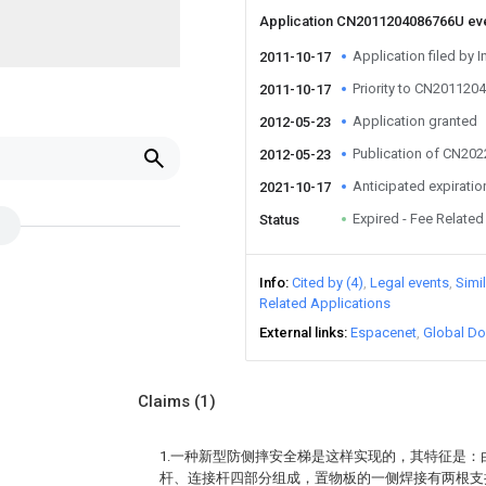
Application CN2011204086766U ev
Application filed by I
2011-10-17
Priority to CN20112
2011-10-17
Application granted
2012-05-23
Publication of CN20
2012-05-23
Anticipated expiratio
2021-10-17
Expired - Fee Related
Status
Info
Cited by (4)
Legal events
Simi
Related Applications
External links
Espacenet
Global Do
Claims
(1)
1.一种新型防侧摔安全梯是这样实现的，其特征是
杆、连接杆四部分组成，置物板的一侧焊接有两根支