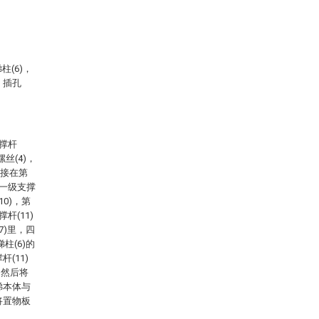
柱(6)，
，插孔
撑杆
丝(4)，
焊接在第
第一级支撑
10)，第
杆(11)
7)里，四
柱(6)的
(11)
，然后将
梯本体与
将置物板