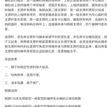
梯柱的凹槽里，第一级梯柱两侧焊有钩环，上部正面各装有两个卡位螺丝
梯柱的上部焊接两个球形轴承，背面开有插孔，上端焊接圆筒，圆筒套在
转轴里，支撑杆有两根，每根由第二级支撑杆、第一级支撑杆两部分组成
支撑杆的上端焊有球壳，将球形轴承套在里面，第一级支撑杆为空心圆杆
支撑杆套在里面，第一级支撑杆上装有卡位螺丝，侧面焊有钩环，连接杆
钩的圆杆，将挂钩钩在钩环上，连接梯本体与两根支撑杆，四个梯脚均套
套。
使用时，首先将支撑杆与梯本体调节到所需长度，并且用卡位螺丝固定，
子立起来，将两根支撑杆根据需要前后左右调节角度，改变连接杆钩在梯
根支撑杆钩环的位置调节角度并将梯本体与两根支撑杆固定起来，最后将
支撑杆插到梯本体背面合适的插孔里，使置物板水平。
有益效果
一、梯子的稳定性得到很大提高。
二、结构简单，使用方便。
三、成本低廉，易于推广。
附图说明
附图1为本实用新型一种新型防侧摔安全梯的立体结构图
附图2为本实用新型一种新型防侧摔安全梯的左视结构图