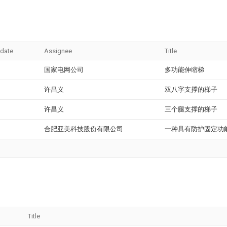
 date
Assignee
Title
国家电网公司
多功能伸缩梯
许昌义
双八字支撑的梯子
许昌义
三个腿支撑的梯子
合肥亚美科技股份有限公司
一种具有防护固定功
Title