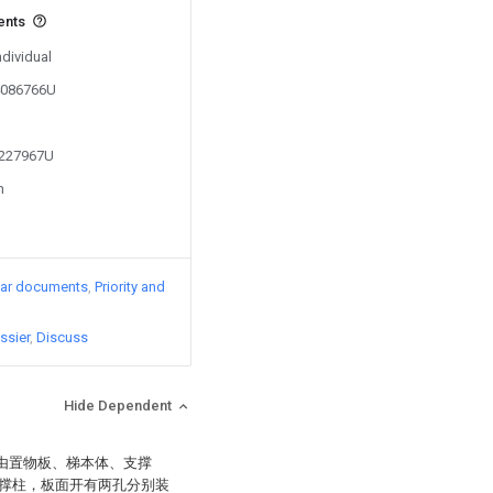
ents
ndividual
04086766U
2227967U
n
lar documents
Priority and
ssier
Discuss
Hide Dependent
：由置物板、梯本体、支撑
撑柱，板面开有两孔分别装