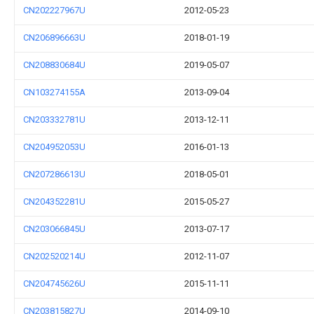
CN202227967U
2012-05-23
CN206896663U
2018-01-19
CN208830684U
2019-05-07
CN103274155A
2013-09-04
CN203332781U
2013-12-11
CN204952053U
2016-01-13
CN207286613U
2018-05-01
CN204352281U
2015-05-27
CN203066845U
2013-07-17
CN202520214U
2012-11-07
CN204745626U
2015-11-11
CN203815827U
2014-09-10