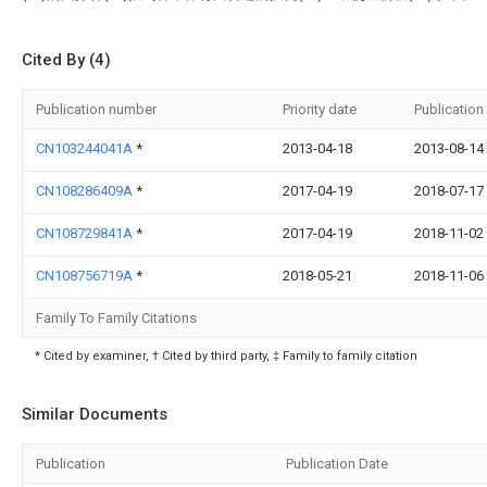
Cited By (4)
Publication number
Priority date
Publication
CN103244041A
*
2013-04-18
2013-08-14
CN108286409A
*
2017-04-19
2018-07-17
CN108729841A
*
2017-04-19
2018-11-02
CN108756719A
*
2018-05-21
2018-11-06
Family To Family Citations
* Cited by examiner, † Cited by third party, ‡ Family to family citation
Similar Documents
Publication
Publication Date