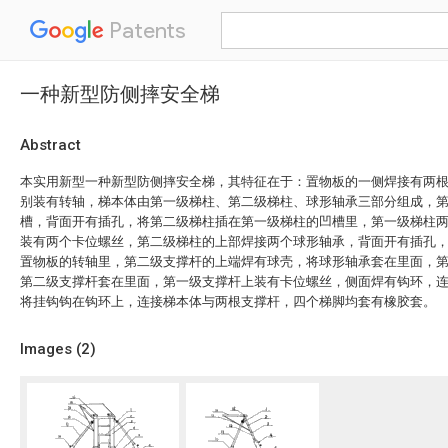
Patents
一种新型防侧摔安全梯
Abstract
本实用新型一种新型防侧摔安全梯，其特征在于：置物板的一侧焊接有两
别装有转轴，梯本体由第一级梯柱、第二级梯柱、球形轴承三部分组成，
槽，背面开有插孔，将第二级梯柱插在第一级梯柱的凹槽里，第一级梯柱
装有两个卡位螺丝，第二级梯柱的上部焊接两个球形轴承，背面开有插孔
置物板的转轴里，第二级支撑杆的上端焊有球壳，将球形轴承套在里面，
第二级支撑杆套在里面，第一级支撑杆上装有卡位螺丝，侧面焊有钩环，
将挂钩钩在钩环上，连接梯本体与两根支撑杆，四个梯脚均套有橡胶套。
Images (
2
)