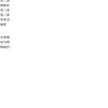
，第二级
置物板的
，第二级
将第二级
为带有挂
有橡胶
然后将梯
本体与两
置物板的