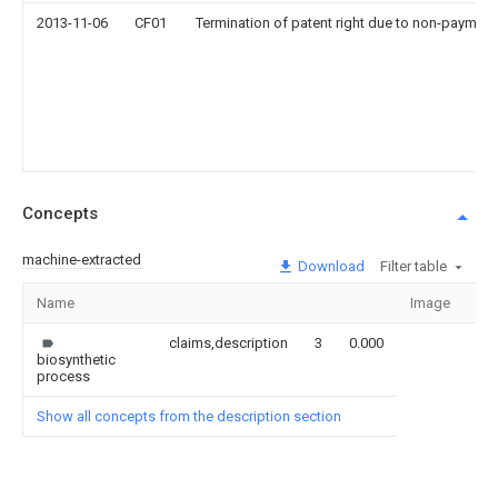
2013-11-06
CF01
Termination of patent right due to non-payment
Concepts
machine-extracted
Download
Filter table
Name
Image
Se
claims,description
3
0.000
biosynthetic
process
Show all concepts from the description section