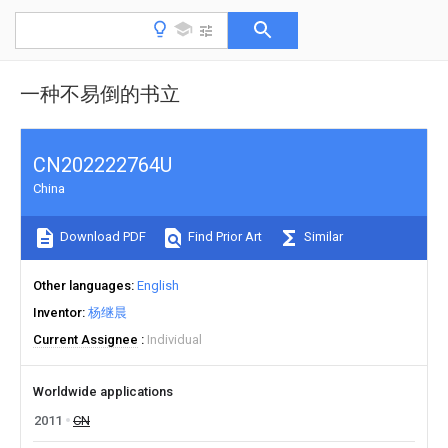
一种不易倒的书立
CN202222764U
China
Download PDF
Find Prior Art
Similar
Other languages
English
Inventor
杨继晨
Current Assignee
Individual
Worldwide applications
2011
CN