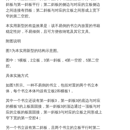
斜板与第一斜板平行；第二斜板的侧边与对应的立板侧边
之间连接有挡板；第二斜板与对应的立板之间形成上宽下
窄的第二空腔。
本实用新型的有益效果是：该不易倒的书立内放置的书籍
稳定性好，不易倾倒，且可方便收纳笔及其它文具。
附图说明
图1为本实用新型的结构示意图。
图中：1横板，2立板，3第一斜板，4第一空腔，5第二空
腔。
具体实施方式
如图1所示。一种不易倒的书立，包括对置的两个书立本
体，每个书立本体均设有立板2和横板1，
其中一个书立还设有第一斜板3，第一斜板3的底边与对应
的横板1的上板面固接，第一斜板3的顶边通过一顶板与对
应的立板的板面固接，第一斜板3与对应的立板之间形成上
窄下宽的第一空腔4；
另一个书立设有第二斜板，且两个书立的立板平行时第二