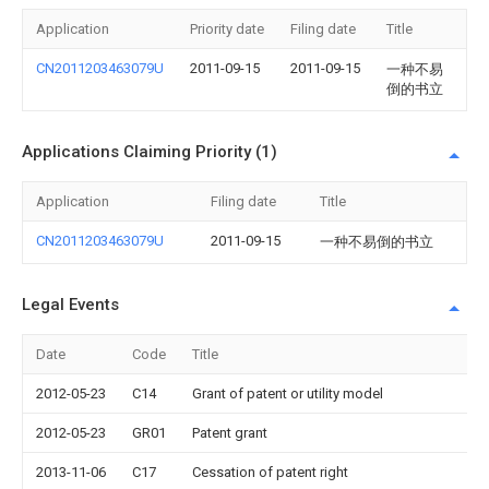
Application
Priority date
Filing date
Title
CN2011203463079U
2011-09-15
2011-09-15
一种不易
倒的书立
Applications Claiming Priority (1)
Application
Filing date
Title
CN2011203463079U
2011-09-15
一种不易倒的书立
Legal Events
Date
Code
Title
2012-05-23
C14
Grant of patent or utility model
2012-05-23
GR01
Patent grant
2013-11-06
C17
Cessation of patent right