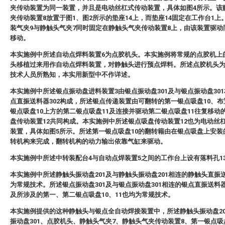
夹传动装置为同一装置，并且是电动丝杠式传动装置，具体如图4所示。该
夹传动装置8放置于图1、图2所示的垫座14上，而垫座14固定在工作台1上
装气夹9与静触头气夹7同时固定在静触头气夹传动装置8上，由该装置驱动
移动。
本实施例中所述自动点焊料装置6为点胶机头。本实施例将常规的点胶机上
头移植过来用作自动点焊料装置，对静触头进行预点焊料。所述点胶机头
技术人员所熟知，本实用新型中不作详述。
本实施例中所述银点振动盘进料装置3由银点振动盘301及与银点振动盘30
点直振送料器302构成，所述银点传递装置由可翻转的第一银点吸盘10、
银点吸盘10上方的第二银点吸盘11及连接并驱动第二银点吸盘11往复移动
盘传动装置12共同构成。本实施例中所述银点吸盘传动装置12也为电动丝
装置，具体如图5所示。所述第一银点吸盘10的翻转籍由在银点吸盘上安装
转机构来完成，翻转机构的动力输出依靠气缸来驱动。
本实施例中所述中转装配台4与自动点焊装置5之间的工作台上设有落料孔1
本实施例中所述静触头振动盘201及与静触头振动盘201相连的静触头直振送
为常规技术。所述银点振动盘301及与银点振动盘301相连的银点直振送料器
及所涉及的第一、第二银点吸盘10、11也均为常规技术。
本实施例提供的这种静触头与银点全自动焊接装置中，所述静触头振动盘20
振动盘301、点胶机头、静触头气夹7、静触头气夹传动装置8、第一银点吸