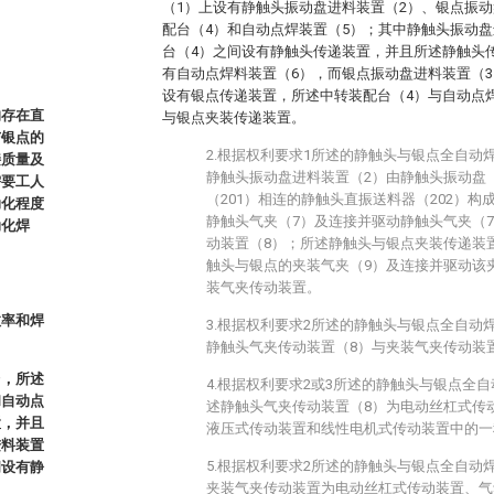
（1）上设有静触头振动盘进料装置（2）、银点振动
配台（4）和自动点焊装置（5）；其中静触头振动盘
台（4）之间设有静触头传递装置，并且所述静触头
有自动点焊料装置（6），而银点振动盘进料装置（3
设有银点传递装置，所述中转装配台（4）与自动点
的存在直
与银点夹装传递装置。
与银点的
2.根据权利要求1所述的静触头与银点全自动
接质量及
静触头振动盘进料装置（2）由静触头振动盘（
需要工人
（201）相连的静触头直振送料器（202）
动化程度
静触头气夹（7）及连接并驱动静触头气夹（
动化焊
动装置（8）；所述静触头与银点夹装传递装
触头与银点的夹装气夹（9）及连接并驱动该
装气夹传动装置。
效率和焊
3.根据权利要求2所述的静触头与银点全自动
静触头气夹传动装置（8）与夹装气夹传动装
台，所述
4.根据权利要求2或3所述的静触头与银点全
和自动点
述静触头气夹传动装置（8）为电动丝杠式传
置，并且
液压式传动装置和线性电机式传动装置中的一
进料装置
5.根据权利要求2所述的静触头与银点全自动
间设有静
夹装气夹传动装置为电动丝杠式传动装置、气