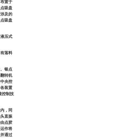
、布置于
银点吸盘
所涉及的
银点吸盘
、液压式
设有落料
盘、银点
其翻转机
由中央控
排各装置
接控制技
盘内，同
触头直振
并由点胶
置运作将
作并通过