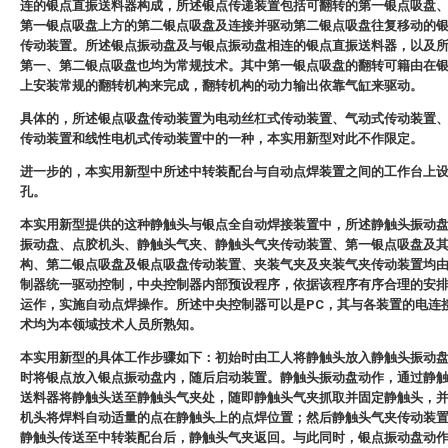
连的银点直振送料器构成，所述银点传递装置包括可翻转的第一银点吸盘
第一银点吸盘上方的第二银点吸盘及连接并驱动第二银点吸盘往复移动的
传动装置。所述银点振动盘及与银点振动盘相连的银点直振送料器，以及
第一、第二银点吸盘也均为常规技术。其中第一银点吸盘的翻转可籍由在
上安装常规的翻转机构来完成，翻转机构的动力输出依靠气缸来驱动。
具体的，所述银点吸盘传动装置为电动丝杠式传动装置、气动式传动装置
传动装置和线性电机式传动装置中的一种，本实用新型对此不作限定。
进一步的，本实用新型中所述中转装配台与自动点焊装置之间的工作台上
孔。
本实用新型提供的这种静触头与银点全自动焊接装置中，所述静触头振动
振动盘、点胶机头、静触头气夹、静触头气夹传动装置、第一银点吸盘及
构、第二银点吸盘及银点吸盘传动装置、夹装气夹及夹装气夹传动装置均
制器统一驱动控制，中央控制器内部预设程序，依据该程序有序合理的安
运作，实施自动点焊操作。所述中央控制器可以是PC，其与各装置的电连
术均为本领域技术人员所熟知。
本实用新型的具体工作步骤如下：初始时由工人将静触头放入静触头振动
时将银点放入银点振动盘内，随后启动装置。静触头振动盘动作，通过静
送料器将静触头送至静触头气夹处，随即静触头气夹抓取并固定静触头，
机头将焊料自动适量的点在静触头上的点焊位置；然后静触头气夹传动装
静触头传送至中转装配台后，静触头气夹返回。与此同时，银点振动盘动