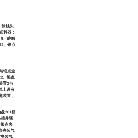
、静触头
振送料器；
；8、静触
12、银点
头与银点全
2、银点
装置2与
线上设有
递装置，
盘201相
连接并驱
与银点夹
该夹装气
与夹装气