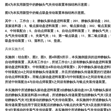
图4为本实用新型中的静触头气夹传动装置单独结构示意图；
图5为本实用新型中的银点吸盘传动装置单独结构示意图。
其中：1、工作台；2、静触头振动盘进料装置；201、静触头振动盘；202
直振送料器；3、银点振动盘进料装置；301、银点振动盘；302、银点直
4、中转装配台；5、自动点焊装置；6、自动点焊料装置；7、静触头气夹
头气夹传动装置；9、夹装气夹；10、第一银点吸盘；11、第二银点吸盘；
吸盘传动装置；13、落料孔；14、垫座。
具体实施方式
实施例：结合图1、图2、图3、图4和图5所示，本实施例提供的这种静触
自动焊接装置，其具有工作台1，所述工作台1上设有静触头振动盘进料装置
振动盘进料装置3、中转装配台4和自动点焊装置5；其中静触头振动盘进料
中转装配台4之间设有静触头传递装置，并且所述静触头传递装置的行进路
自动点焊料装置6，而银点振动盘进料装置3与中转装配台4之间设有银点传
所述中转装配台4与自动点焊装置5之间设有静触头与银点夹装传递装置。
本实施例中所述静触头振动盘进料装置2由静触头振动盘201及与静触头振动
连的静触头直振送料器202构成，所述静触头传递装置包括静触头气夹7及
动静触头气夹7往复移动的静触头气夹传动装置8。本实施例中所述静触头
装传递装置包括用于固定装配后的静触头与银点的夹装气夹9及连接并驱动
夹9往复移动的夹装气夹传动装置。本实施例中所述静触头气夹传动装置8