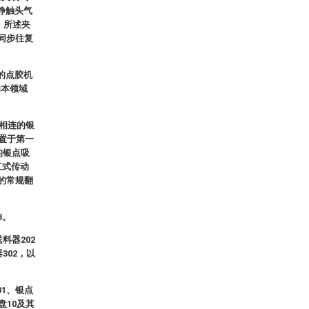
静触头气
。所述夹
同步往复
的点胶机
为本领域
1相连的银
布置于第一
的银点吸
杠式传动
的常规翻
3。
料器202
302，以
1、银点
盘10及其