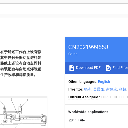
CN202199955U
征在于所述工作台上设有静
China
；其中静触头振动盘进料装
进路线上还设有自动点焊料
Download PDF
Find Prior
中转装配台与自动点焊装置
高生产效率和焊接质量。
Other languages
English
Inventor
杨洲
吴晨阳
谢建宏
张超
Current Assignee
FORETECH ELEC 
Worldwide applications
2011
CN