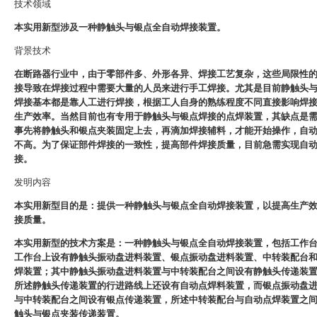
技术领域
本实用新型涉及一种静触头与银点全自动焊接装置。
背景技术
在断路器行业中，由于零部件多、外形各异、焊接工艺复杂，这些局限性
接导致在焊接过程中需要大量的人员来进行手工焊接。尤其是目前静触头
焊接基本都是靠人工进行焊接，根据工人自身的熟练程度不同直接影响焊
生产效率。当然目前也有专用于静触头与银点焊接的点焊装置，其缺点是
事先将静触头和银点夹装固定上去，再滴加焊接辅料，才能开始操作，自
不高。为了保证部件焊接的一致性，提高部件焊接质量，目前急需实现自
接。
发明内容
本实用新型目的是：提供一种静触头与银点全自动焊接装置，以提高生产
接质量。
本实用新型的技术方案是：一种静触头与银点全自动焊接装置，包括工作
工作台上设有静触头振动盘进料装置、银点振动盘进料装置、中转装配台
焊装置；其中静触头振动盘进料装置与中转装配台之间设有静触头传递装
所述静触头传递装置的行进路线上还设有自动点焊料装置，而银点振动盘
与中转装配台之间设有银点传递装置，所述中转装配台与自动点焊装置之
触头与银点夹装传递装置。