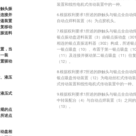
装置和线性电机式传动装置中的一种。
静触头振
及连接并
6.根据权利要求1所述的静触头与银点全自动
传递装置
自动点焊料装置（6）为点胶机头。
往复移动
7.根据权利要求1所述的静触头与银点全自动
直振送料
银点振动盘进料装置（3）由银点振动盘（301
相连的银点直振送料器（302）构成，所述
装置，当
一银点吸盘（10）、布置于第一银点吸盘（1
同一装
（11）及连接并驱动第二银点吸盘（11）往
装置驱动
（12）。
8.根据权利要求7所述的静触头与银点全自动
置、液压
银点吸盘传动装置（12）为电动丝杠式传动
式传动装置和线性电机式传动装置中的一种。
、液压式
9.根据权利要求1所述的静触头与银点全自动
中转装配台（4）与自动点焊装置（5）之间
（13）。
常规的点
。所述点
振动盘相