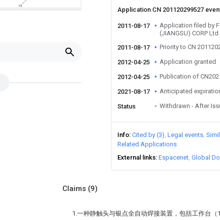
Application CN 201120299527 even
Application filed b
2011-08-17
(JIANGSU) CORP Ltd
Priority to CN 20112
2011-08-17
Application granted
2012-04-25
Publication of CN20
2012-04-25
Anticipated expiratio
2021-08-17
Withdrawn - After Is
Status
Info
Cited by (3)
Legal events
Simi
Related Applications
External links
Espacenet
Global Do
Claims
(9)
1.一种静触头与银点全自动焊接装置，包括工作台（