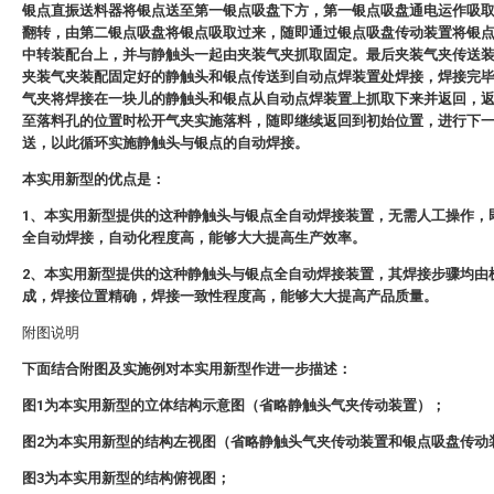
银点直振送料器将银点送至第一银点吸盘下方，第一银点吸盘通电运作吸
翻转，由第二银点吸盘将银点吸取过来，随即通过银点吸盘传动装置将银
中转装配台上，并与静触头一起由夹装气夹抓取固定。最后夹装气夹传送
夹装气夹装配固定好的静触头和银点传送到自动点焊装置处焊接，焊接完
气夹将焊接在一块儿的静触头和银点从自动点焊装置上抓取下来并返回，
至落料孔的位置时松开气夹实施落料，随即继续返回到初始位置，进行下
送，以此循环实施静触头与银点的自动焊接。
本实用新型的优点是：
1、本实用新型提供的这种静触头与银点全自动焊接装置，无需人工操作，
全自动焊接，自动化程度高，能够大大提高生产效率。
2、本实用新型提供的这种静触头与银点全自动焊接装置，其焊接步骤均由
成，焊接位置精确，焊接一致性程度高，能够大大提高产品质量。
附图说明
下面结合附图及实施例对本实用新型作进一步描述：
图1为本实用新型的立体结构示意图（省略静触头气夹传动装置）；
图2为本实用新型的结构左视图（省略静触头气夹传动装置和银点吸盘传动
图3为本实用新型的结构俯视图；