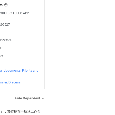
ts
y FORETECH ELEC APP
0299527
2199955U
n
sue
lar documents
Priority and
ssier
Discuss
Hide Dependent
1），其特征在于所述工作台