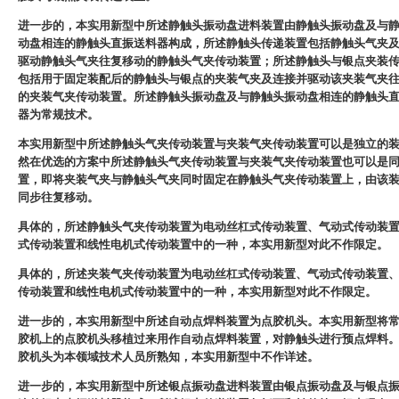
进一步的，本实用新型中所述静触头振动盘进料装置由静触头振动盘及与
动盘相连的静触头直振送料器构成，所述静触头传递装置包括静触头气夹
驱动静触头气夹往复移动的静触头气夹传动装置；所述静触头与银点夹装
包括用于固定装配后的静触头与银点的夹装气夹及连接并驱动该夹装气夹
的夹装气夹传动装置。所述静触头振动盘及与静触头振动盘相连的静触头
器为常规技术。
本实用新型中所述静触头气夹传动装置与夹装气夹传动装置可以是独立的
然在优选的方案中所述静触头气夹传动装置与夹装气夹传动装置也可以是
置，即将夹装气夹与静触头气夹同时固定在静触头气夹传动装置上，由该
同步往复移动。
具体的，所述静触头气夹传动装置为电动丝杠式传动装置、气动式传动装
式传动装置和线性电机式传动装置中的一种，本实用新型对此不作限定。
具体的，所述夹装气夹传动装置为电动丝杠式传动装置、气动式传动装置
传动装置和线性电机式传动装置中的一种，本实用新型对此不作限定。
进一步的，本实用新型中所述自动点焊料装置为点胶机头。本实用新型将
胶机上的点胶机头移植过来用作自动点焊料装置，对静触头进行预点焊料
胶机头为本领域技术人员所熟知，本实用新型中不作详述。
进一步的，本实用新型中所述银点振动盘进料装置由银点振动盘及与银点