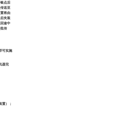
取银点后
点传送至
装置将由
毕后夹装
返回途中
一批传
即可实施
机器完
装置）；