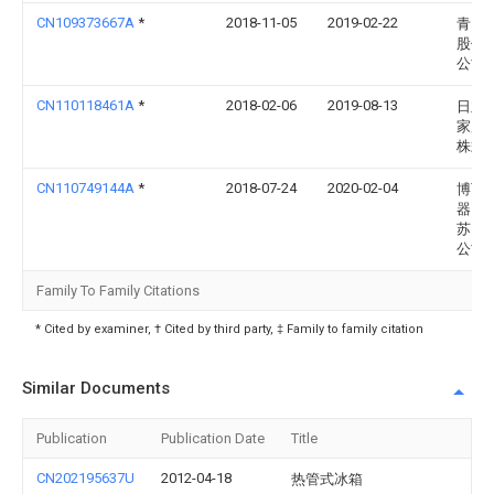
CN109373667A
*
2018-11-05
2019-02-22
青岛
股份
公司
CN110118461A
*
2018-02-06
2019-08-13
日立空
家用
株式
CN110749144A
*
2018-07-24
2020-02-04
博西
器（
苏）
公司
Family To Family Citations
* Cited by examiner, † Cited by third party, ‡ Family to family citation
Similar Documents
Publication
Publication Date
Title
CN202195637U
2012-04-18
热管式冰箱