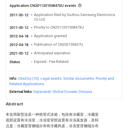
Application CN201120150847XU events
Application filed by Suzhou Samsung Electronics
2011-05-12
Co Ltd
Priority to CN201120150847XU
2011-05-12
Application granted
2012-04-18
Publication of CN202195637U
2012-04-18
Anticipated expiration
2021-05-12
Expired - Fee Related
Status
Info
Cited by (10)
Legal events
Similar documents
Priority and
Related Applications
External links
Espacenet
Global Dossier
Discuss
Abstract
本实用新型涉及一种热管式冰箱，包括有冷藏室，冷藏室
底部设置有冷冻室，冷冻室背部设置有冷冻蒸发器，其特
点是：冷藏室背侧端分布有冷藏风道，冷冻室背侧端分布