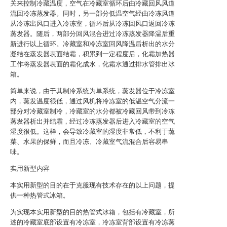
关来控制冷藏温度，空气在冷藏室循环后由冷藏回风风道
流回冷冻蒸发器。同时，另一部分低温空气经由冷冻风道
从冷冻出风口进入冷冻室，循环后从冷冻回风口返回冷冻
蒸发器。随后，两部分回风混合进过冷冻蒸发器降温后重
新进行以上循环。冷藏室和冷冻室回风降温后析出的水分
凝结在蒸发器表面结霜，积累到一定程度后，化霜加热器
工作将蒸发器表面的霜化成水，化霜水通过排水管排出冰
箱。
简单来说，由于其制冷系统为单系统，蒸发器位于冷冻室
内，蒸发温度很低，通过风机将冷冻室的低温空气分流一
部分对冷藏室制冷，冷藏室的水分都被冷藏回风带到冷冻
蒸发器析出并结霜，经过冷冻蒸发器后进入冷藏室的空气
湿度很低。这样，会导致冷藏室的湿度非常低，不利于蔬
菜、水果的保鲜，而且冷冻、冷藏室气流混合后容易串
味。
实用新型内容
本实用新型的目的在于克服现有技术存在的以上问题，提
供一种热管式冰箱。
为实现本实用新型的目的热管式冰箱，包括有冷藏室，所
述的冷藏室底部设置有冷冻室，冷冻室背部设置有冷冻蒸