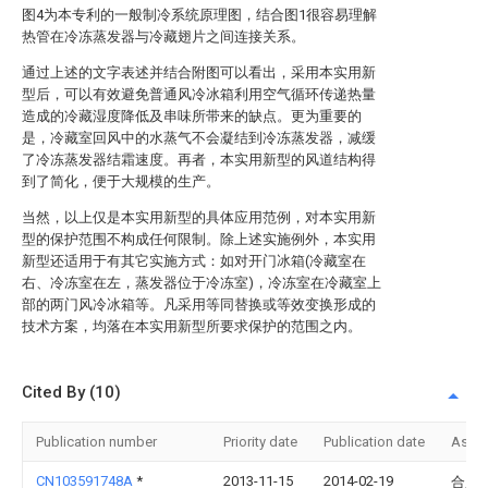
图4为本专利的一般制冷系统原理图，结合图1很容易理解
热管在冷冻蒸发器与冷藏翅片之间连接关系。
通过上述的文字表述并结合附图可以看出，采用本实用新
型后，可以有效避免普通风冷冰箱利用空气循环传递热量
造成的冷藏湿度降低及串味所带来的缺点。更为重要的
是，冷藏室回风中的水蒸气不会凝结到冷冻蒸发器，减缓
了冷冻蒸发器结霜速度。再者，本实用新型的风道结构得
到了简化，便于大规模的生产。
当然，以上仅是本实用新型的具体应用范例，对本实用新
型的保护范围不构成任何限制。除上述实施例外，本实用
新型还适用于有其它实施方式：如对开门冰箱(冷藏室在
右、冷冻室在左，蒸发器位于冷冻室)，冷冻室在冷藏室上
部的两门风冷冰箱等。凡采用等同替换或等效变换形成的
技术方案，均落在本实用新型所要求保护的范围之内。
Cited By (10)
Publication number
Priority date
Publication date
Assi
CN103591748A
*
2013-11-15
2014-02-19
合肥