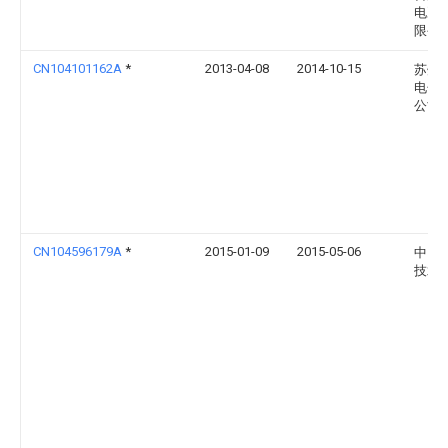
电冰
限公
CN104101162A
*
2013-04-08
2014-10-15
苏州
电子
公司
CN104596179A
*
2015-01-09
2015-05-06
中国
技术