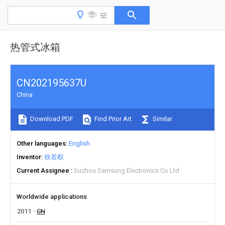
热管式冰箱
CN202195637U
China
Download PDF
Find Prior Art
Similar
Other languages
English
Inventor
徐若权
Current Assignee
Suzhou Samsung Electronics Co Ltd
Worldwide applications
2011
CN