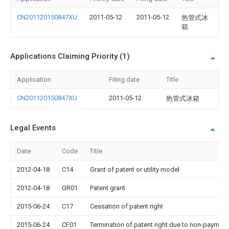
CN201120150847XU
2011-05-12
2011-05-12
热管式冰
箱
Applications Claiming Priority (1)
Application
Filing date
Title
CN201120150847XU
2011-05-12
热管式冰箱
Legal Events
Date
Code
Title
2012-04-18
C14
Grant of patent or utility model
2012-04-18
GR01
Patent grant
2015-06-24
C17
Cessation of patent right
2015-06-24
CF01
Termination of patent right due to non-payment