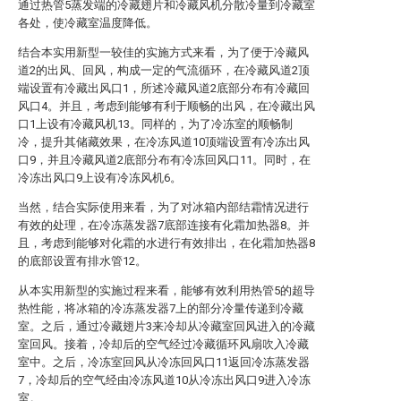
通过热管5蒸发端的冷藏翅片和冷藏风机分散冷量到冷藏室
各处，使冷藏室温度降低。
结合本实用新型一较佳的实施方式来看，为了便于冷藏风
道2的出风、回风，构成一定的气流循环，在冷藏风道2顶
端设置有冷藏出风口1，所述冷藏风道2底部分布有冷藏回
风口4。并且，考虑到能够有利于顺畅的出风，在冷藏出风
口1上设有冷藏风机13。同样的，为了冷冻室的顺畅制
冷，提升其储藏效果，在冷冻风道10顶端设置有冷冻出风
口9，并且冷藏风道2底部分布有冷冻回风口11。同时，在
冷冻出风口9上设有冷冻风机6。
当然，结合实际使用来看，为了对冰箱内部结霜情况进行
有效的处理，在冷冻蒸发器7底部连接有化霜加热器8。并
且，考虑到能够对化霜的水进行有效排出，在化霜加热器8
的底部设置有排水管12。
从本实用新型的实施过程来看，能够有效利用热管5的超导
热性能，将冰箱的冷冻蒸发器7上的部分冷量传递到冷藏
室。之后，通过冷藏翅片3来冷却从冷藏室回风进入的冷藏
室回风。接着，冷却后的空气经过冷藏循环风扇吹入冷藏
室中。之后，冷冻室回风从冷冻回风口11返回冷冻蒸发器
7，冷却后的空气经由冷冻风道10从冷冻出风口9进入冷冻
室。