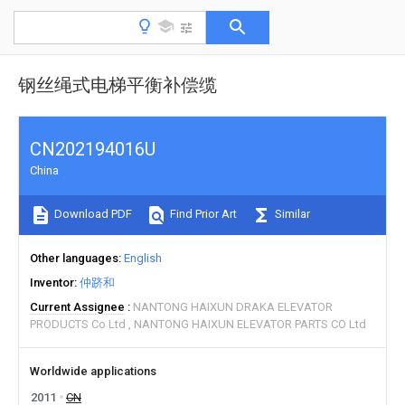
钢丝绳式电梯平衡补偿缆
CN202194016U
China
Download PDF
Find Prior Art
Similar
Other languages
English
Inventor
仲跻和
Current Assignee
NANTONG HAIXUN DRAKA ELEVATOR
PRODUCTS Co Ltd
NANTONG HAIXUN ELEVATOR PARTS CO Ltd
Worldwide applications
2011
CN