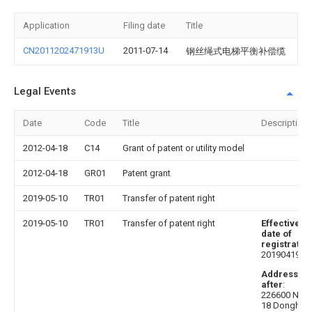
Application
Filing date
Title
CN2011202471913U
2011-07-14
钢丝绳式电梯平衡补偿缆
Legal Events
Date
Code
Title
Description
2012-04-18
C14
Grant of patent or utility model
2012-04-18
GR01
Patent grant
2019-05-10
TR01
Transfer of patent right
2019-05-10
TR01
Transfer of patent right
Effective
date of
registratio
20190419
Address
after
:
226600 No.
18 Donghai