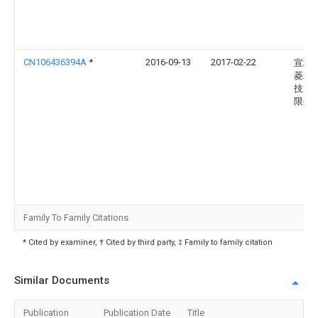
CN106436394A
*
2016-09-13
2017-02-22
宣城
菱精
技股
限公
Family To Family Citations
* Cited by examiner, † Cited by third party, ‡ Family to family citation
Similar Documents
Publication
Publication Date
Title