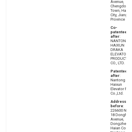
Avenue,
Chengdong
Town, Haian
City, Jiangsu
Province
Co-
patentee
after
:
NANTONG
HAIXUN
DRAKA
ELEVATOR
PRODUCTS
CO., LTD.
Patentee
after
:
Nantong
Haixun
Elevator Part
Co.,Ltd.
Address
before
:
226600 No.
18 Donghai
Avenue,
Dongzhen,
Haian County