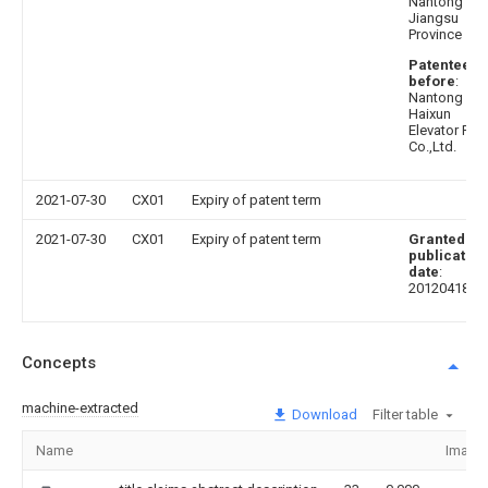
Nantong City
Jiangsu
Province
Patentee
before
:
Nantong
Haixun
Elevator Part
Co.,Ltd.
2021-07-30
CX01
Expiry of patent term
2021-07-30
CX01
Expiry of patent term
Granted
publication
date
:
20120418
Concepts
machine-extracted
Download
Filter table
Name
Image