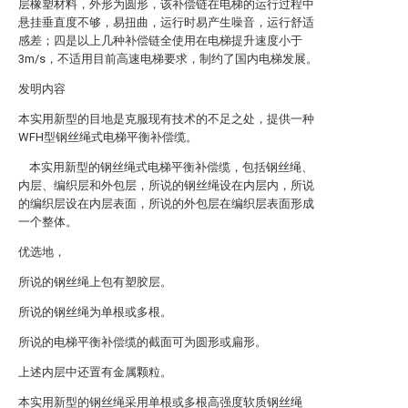
层橡塑材料，外形为圆形，该补偿链在电梯的运行过程中
悬挂垂直度不够，易扭曲，运行时易产生噪音，运行舒适
感差；四是以上几种补偿链全使用在电梯提升速度小于
3m/s，不适用目前高速电梯要求，制约了国内电梯发展。
发明内容
本实用新型的目地是克服现有技术的不足之处，提供一种
WFH型钢丝绳式电梯平衡补偿缆。
本实用新型的钢丝绳式电梯平衡补偿缆，包括钢丝绳、
内层、编织层和外包层，所说的钢丝绳设在内层内，所说
的编织层设在内层表面，所说的外包层在编织层表面形成
一个整体。
优选地，
所说的钢丝绳上包有塑胶层。
所说的钢丝绳为单根或多根。
所说的电梯平衡补偿缆的截面可为圆形或扁形。
上述内层中还置有金属颗粒。
本实用新型的钢丝绳采用单根或多根高强度软质钢丝绳