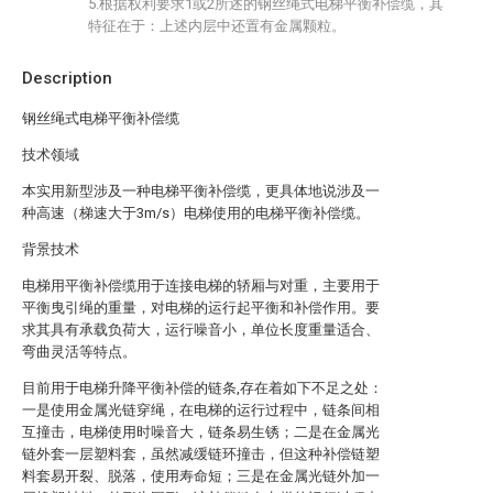
5.根据权利要求1或2所述的钢丝绳式电梯平衡补偿缆，其
特征在于：上述内层中还置有金属颗粒。
Description
钢丝绳式电梯平衡补偿缆
技术领域
本实用新型涉及一种电梯平衡补偿缆，更具体地说涉及一
种高速（梯速大于3m/s）电梯使用的电梯平衡补偿缆。
背景技术
电梯用平衡补偿缆用于连接电梯的轿厢与对重，主要用于
平衡曳引绳的重量，对电梯的运行起平衡和补偿作用。要
求其具有承载负荷大，运行噪音小，单位长度重量适合、
弯曲灵活等特点。
目前用于电梯升降平衡补偿的链条,存在着如下不足之处：
一是使用金属光链穿绳，在电梯的运行过程中，链条间相
互撞击，电梯使用时噪音大，链条易生锈；二是在金属光
链外套一层塑料套，虽然减缓链环撞击，但这种补偿链塑
料套易开裂、脱落，使用寿命短；三是在金属光链外加一