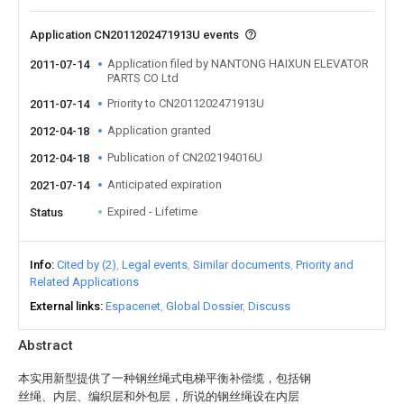
Application CN2011202471913U events
Application filed by NANTONG HAIXUN ELEVATOR
2011-07-14
PARTS CO Ltd
Priority to CN2011202471913U
2011-07-14
Application granted
2012-04-18
Publication of CN202194016U
2012-04-18
Anticipated expiration
2021-07-14
Expired - Lifetime
Status
Info
Cited by (2)
Legal events
Similar documents
Priority and
Related Applications
External links
Espacenet
Global Dossier
Discuss
Abstract
本实用新型提供了一种钢丝绳式电梯平衡补偿缆，包括钢
丝绳、内层、编织层和外包层，所说的钢丝绳设在内层