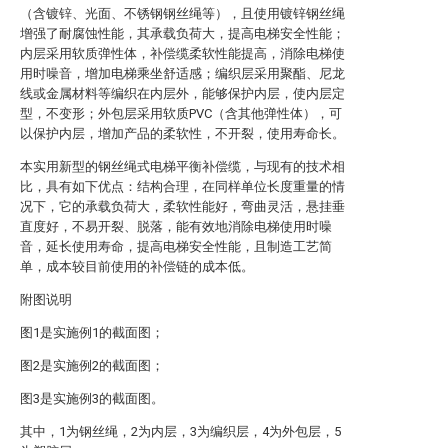
（含镀锌、光面、不锈钢钢丝绳等），且使用镀锌钢丝绳
增强了耐腐蚀性能，其承载负荷大，提高电梯安全性能；
内层采用软质弹性体，补偿缆柔软性能提高，消除电梯使
用时噪音，增加电梯乘坐舒适感；编织层采用聚酯、尼龙
线或金属材料等编织在内层外，能够保护内层，使内层定
型，不变形；外包层采用软质PVC（含其他弹性体），可
以保护内层，增加产品的柔软性，不开裂，使用寿命长。
本实用新型的钢丝绳式电梯平衡补偿缆，与现有的技术相
比，具有如下优点：结构合理，在同样单位长度重量的情
况下，它的承载负荷大，柔软性能好，弯曲灵活，悬挂垂
直度好，不易开裂、脱落，能有效地消除电梯使用时噪
音，延长使用寿命，提高电梯安全性能，且制造工艺简
单，成本较目前使用的补偿链的成本低。
附图说明
图1是实施例1的截面图；
图2是实施例2的截面图；
图3是实施例3的截面图。
其中，1为钢丝绳，2为内层，3为编织层，4为外包层，5