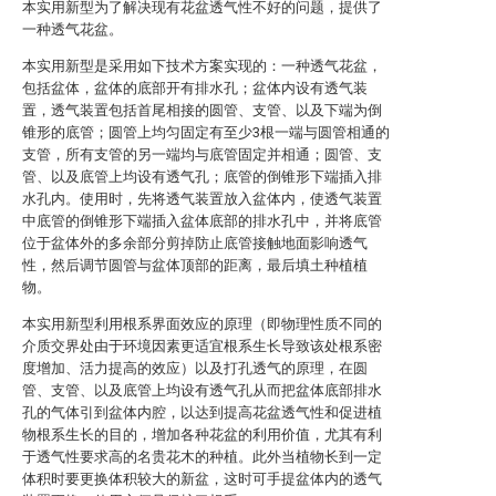
本实用新型为了解决现有花盆透气性不好的问题，提供了
一种透气花盆。
本实用新型是采用如下技术方案实现的：一种透气花盆，
包括盆体，盆体的底部开有排水孔；盆体内设有透气装
置，透气装置包括首尾相接的圆管、支管、以及下端为倒
锥形的底管；圆管上均匀固定有至少3根一端与圆管相通的
支管，所有支管的另一端均与底管固定并相通；圆管、支
管、以及底管上均设有透气孔；底管的倒锥形下端插入排
水孔内。使用时，先将透气装置放入盆体内，使透气装置
中底管的倒锥形下端插入盆体底部的排水孔中，并将底管
位于盆体外的多余部分剪掉防止底管接触地面影响透气
性，然后调节圆管与盆体顶部的距离，最后填土种植植
物。
本实用新型利用根系界面效应的原理（即物理性质不同的
介质交界处由于环境因素更适宜根系生长导致该处根系密
度增加、活力提高的效应）以及打孔透气的原理，在圆
管、支管、以及底管上均设有透气孔从而把盆体底部排水
孔的气体引到盆体内腔，以达到提高花盆透气性和促进植
物根系生长的目的，增加各种花盆的利用价值，尤其有利
于透气性要求高的名贵花木的种植。此外当植物长到一定
体积时要更换体积较大的新盆，这时可手提盆体内的透气