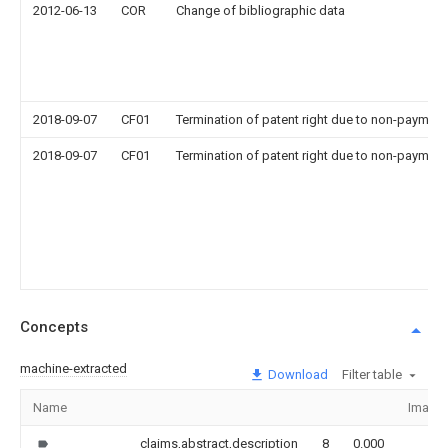
2012-06-13
COR
Change of bibliographic data
2018-09-07
CF01
Termination of patent right due to non-payment
2018-09-07
CF01
Termination of patent right due to non-payment
Concepts
machine-extracted
Download
Filter table
Name
Image
claims,abstract,description
8
0.000