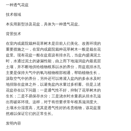
一种透气花盆
技术领域
本实用新型涉及花盆，具体为一种透气花盆。
背景技术
在室内或庭院栽种花草树木是目前人们美化、改善环境的
重要措施之一，在室内或庭院栽种花草树木一般是栽在花
盆里。现有花盆一般在盆底设有排水孔，当盆内盛满泥土
时，水通过泥土的渗漏性能，由上而下地滋润盆内最底层
土壤，并不断地供给植物根系以水的养分，而盆底排水孔
主要是保持大气中的氧与植物根部相通，帮助植物生长，
汲取空气中的养分，另外还可以将灌入盆内的多余水及时
地排除在盆体之外，以避免盆内水量过多积蓄。但是上述
花盆存在以下问题：一是通气性不好，抑制了花草树木的
生长；二是不易保存水分；三是浇水时水量易从排水孔溢
出而破坏环境。这样，对于有些要求常年根系滋润度大、
土壤水分湿度高，尤其是透气性好的名贵植物，该花盆显
然难以保证它们的正常生长。
发明内容