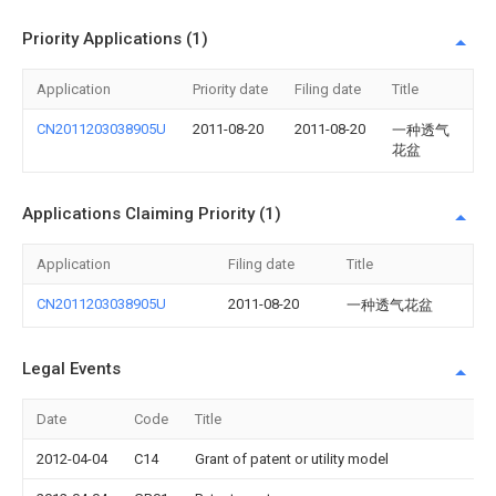
Priority Applications (1)
Application
Priority date
Filing date
Title
CN2011203038905U
2011-08-20
2011-08-20
一种透气
花盆
Applications Claiming Priority (1)
Application
Filing date
Title
CN2011203038905U
2011-08-20
一种透气花盆
Legal Events
Date
Code
Title
2012-04-04
C14
Grant of patent or utility model