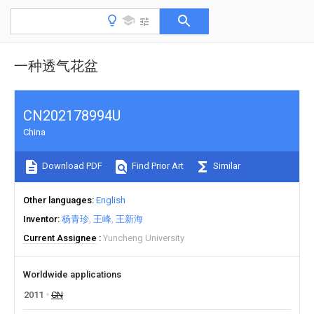
一种透气花盆
CN202178994U
China
Download PDF
Find Prior Art
Similar
Other languages
English
Inventor
杨青珍
王峰
王新海
Current Assignee
Yuncheng University
Worldwide applications
2011
CN