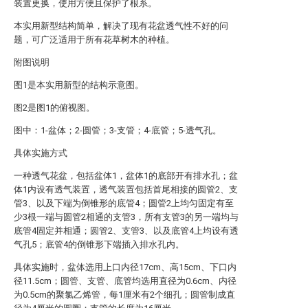
装置更换，使用方便且保护了根系。
本实用新型结构简单，解决了现有花盆透气性不好的问
题，可广泛适用于所有花草树木的种植。
附图说明
图1是本实用新型的结构示意图。
图2是图1的俯视图。
图中：1-盆体；2-圆管；3-支管；4-底管；5-透气孔。
具体实施方式
一种透气花盆，包括盆体1，盆体1的底部开有排水孔；盆
体1内设有透气装置，透气装置包括首尾相接的圆管2、支
管3、以及下端为倒锥形的底管4；圆管2上均匀固定有至
少3根一端与圆管2相通的支管3，所有支管3的另一端均与
底管4固定并相通；圆管2、支管3、以及底管4上均设有透
气孔5；底管4的倒锥形下端插入排水孔内。
具体实施时，盆体选用上口内径17cm、高15cm、下口内
径11.5cm；圆管、支管、底管均选用直径为0.6cm、内径
为0.5cm的聚氯乙烯管，每1厘米有2个细孔；圆管制成直