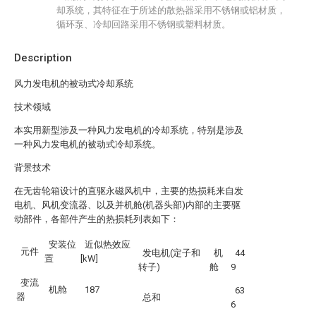
却系统，其特征在于所述的散热器采用不锈钢或铝材质，
循环泵、冷却回路采用不锈钢或塑料材质。
Description
风力发电机的被动式冷却系统
技术领域
本实用新型涉及一种风力发电机的冷却系统，特别是涉及
一种风力发电机的被动式冷却系统。
背景技术
在无齿轮箱设计的直驱永磁风机中，主要的热损耗来自发
电机、风机变流器、以及并机舱(机器头部)内部的主要驱
动部件，各部件产生的热损耗列表如下：
安装位
近似热效应
元件
发电机(定子和
机
44
置
[kW]
转子)
舱
9
变流
机舱
187
63
器
总和
6