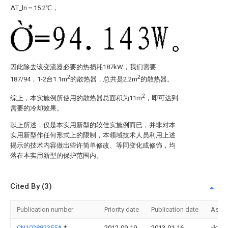
ΔT_ln＝15.2℃，
因此除去该变流器必要的热损耗187kW，我们需要
2
2
187/94，1-2台1.1m
的散热器，总共是2.2m
的散热器。
2
综上，本实施例所使用的散热器总面积为11m
，即可达到
需要的冷却效果。
以上所述，仅是本实用新型的较佳实施例而已，并非对本
实用新型作任何形式上的限制，本领域技术人员利用上述
揭示的技术内容做出些许简单修改、等同变化或修饰，均
落在本实用新型的保护范围内。
Cited By (3)
Publication number
Priority date
Publication date
Assi
CN102882355A
*
2012-09-19
2013-01-16