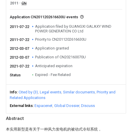
2011
CN
Application CN2011202616630U events
Application filed by GUANGXI GALAXY WIND
2011-07-22
POWER GENERATION CO Ltd
Priority to CN2011202616630U
2011-07-22
Application granted
2012-03-07
Publication of CN202160070U
2012-03-07
Anticipated expiration
2021-07-22
Expired - Fee Related
Status
Info
Cited by (3)
Legal events
Similar documents
Priority and
Related Applications
External links
Espacenet
Global Dossier
Discuss
Abstract
本实用新型是有关于一种风力发电机的被动式冷却系统，