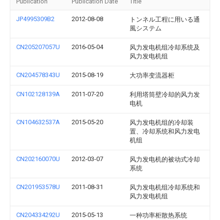
Publication
Publication Date
Title
JP4995309B2
2012-08-08
トンネル工程に用いる通
風システム
CN205207057U
2016-05-04
风力发电机组冷却系统及
风力发电机组
CN204578343U
2015-08-19
大功率变流器柜
CN102128139A
2011-07-20
利用塔筒壁冷却的风力发
电机
CN104632537A
2015-05-20
风力发电机组的冷却装
置、冷却系统和风力发电
机组
CN202160070U
2012-03-07
风力发电机的被动式冷却
系统
CN201953578U
2011-08-31
风力发电机组冷却系统和
风力发电机组
CN204334292U
2015-05-13
一种功率柜散热系统