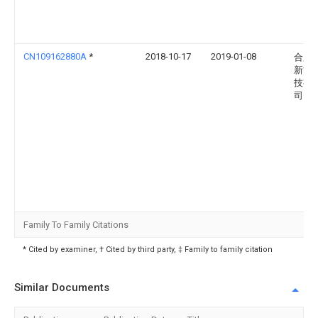
CN109162880A
*
2018-10-17
2019-01-08
合肥
新能
技有
司
Family To Family Citations
* Cited by examiner, † Cited by third party, ‡ Family to family citation
Similar Documents