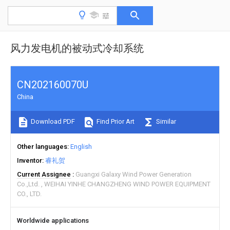
风力发电机的被动式冷却系统
CN202160070U
China
Download PDF
Find Prior Art
Similar
Other languages
English
Inventor
睿礼贺
Current Assignee
Guangxi Galaxy Wind Power Generation
Co.,Ltd.
WEIHAI YINHE CHANGZHENG WIND POWER EQUIPMENT
CO., LTD.
Worldwide applications