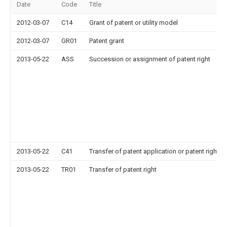
Date
Code
Title
2012-03-07
C14
Grant of patent or utility model
2012-03-07
GR01
Patent grant
2013-05-22
ASS
Succession or assignment of patent right
2013-05-22
C41
Transfer of patent application or patent right or
2013-05-22
TR01
Transfer of patent right