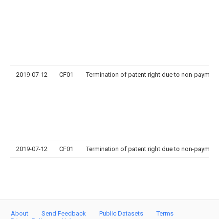
2019-07-12
CF01
Termination of patent right due to non-payment
2019-07-12
CF01
Termination of patent right due to non-payment
About
Send Feedback
Public Datasets
Terms