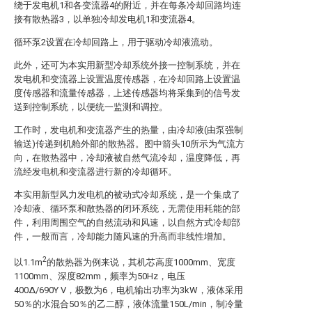
绕于发电机1和各变流器4的附近，并在每条冷却回路均连
接有散热器3，以单独冷却发电机1和变流器4。
循环泵2设置在冷却回路上，用于驱动冷却液流动。
此外，还可为本实用新型冷却系统外接一控制系统，并在
发电机和变流器上设置温度传感器，在冷却回路上设置温
度传感器和流量传感器，上述传感器均将采集到的信号发
送到控制系统，以便统一监测和调控。
工作时，发电机和变流器产生的热量，由冷却液(由泵强制
输送)传递到机舱外部的散热器。图中箭头10所示为气流方
向，在散热器中，冷却液被自然气流冷却，温度降低，再
流经发电机和变流器进行新的冷却循环。
本实用新型风力发电机的被动式冷却系统，是一个集成了
冷却液、循环泵和散热器的闭环系统，无需使用耗能的部
件，利用周围空气的自然流动和风速，以自然方式冷却部
件，一般而言，冷却能力随风速的升高而非线性增加。
2
以1.1m
的散热器为例来说，其机芯高度1000mm、宽度
1100mm、深度82mm，频率为50Hz，电压
400Δ/690Y V，极数为6，电机输出功率为3kW，液体采用
50％的水混合50％的乙二醇，液体流量150L/min，制冷量