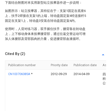
下面结合附图对本实用新型站立按摩器作进一步说明：
如图所示：站立按摩器，其特征在于：支架1固定在底座6
上，扶手2焊接在支架1的上端，转动盘固定架4经连接杆5
固定在支架1上，转动盘3安装在转动盘固定架4内。
使用时，人背对练习器，双手握住扶手，腰背靠在转动盘
上，上下移动身体来按摩腰背部，通过往返交替运动可增
加人体腰部及背部肌肉的力量，促进腰背部血液循环。
Cited By (2)
Publication number
Priority date
Publication date
Assi
CN103706085A
*
2012-09-29
2014-04-09
四川
科技
公司