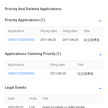
Priority And Related Applications
Priority Applications (1)
Application
Priority date
Filing date
Title
CN201120239329U
2011-06-25
2011-06-25
站立按摩器
Applications Claiming Priority (1)
Application
Filing date
Title
CN201120239329U
2011-06-25
站立按摩器
Legal Events
Date
Code
Title
2012-02-22
C14
Grant of patent or utility model