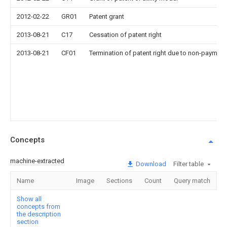
2012-02-22
GR01
Patent grant
2013-08-21
C17
Cessation of patent right
2013-08-21
CF01
Termination of patent right due to non-payment
Concepts
machine-extracted
Download
Filter table
Name
Image
Sections
Count
Query match
Show all
concepts from
the description
section