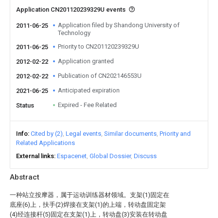
Application CN201120239329U events
Application filed by Shandong University of
2011-06-25
Technology
Priority to CN201120239329U
2011-06-25
Application granted
2012-02-22
Publication of CN202146553U
2012-02-22
Anticipated expiration
2021-06-25
Expired - Fee Related
Status
Info
Cited by (2)
Legal events
Similar documents
Priority and
Related Applications
External links
Espacenet
Global Dossier
Discuss
Abstract
一种站立按摩器，属于运动训练器材领域。支架(1)固定在
底座(6)上，扶手(2)焊接在支架(1)的上端，转动盘固定架
(4)经连接杆(5)固定在支架(1)上，转动盘(3)安装在转动盘