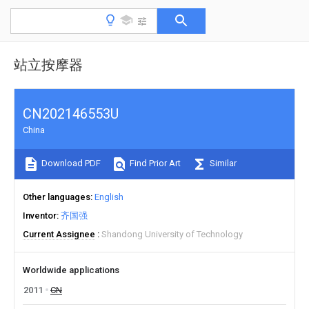
站立按摩器
CN202146553U
China
Download PDF
Find Prior Art
Similar
Other languages
English
Inventor
齐国强
Current Assignee
Shandong University of Technology
Worldwide applications
2011
CN