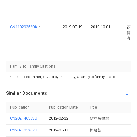
CN110292520A
*
2019-07-19
2019-10-01
苏州
健康
有限
Family To Family Citations
* Cited by examiner, † Cited by third party, ‡ Family to family citation
Similar Documents
Publication
Publication Date
Title
CN202146553U
2012-02-22
站立按摩器
CN202105367U
2012-01-11
摇摆架