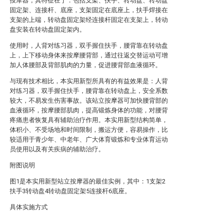
按摩器，其特征在于：包括支架、扶手、转动盘、转动盘
固定架、连接杆、底座，支架固定在底座上，扶手焊接在
支架的上端，转动盘固定架经连接杆固定在支架上，转动
盘安装在转动盘固定架内。
使用时，人背对练习器，双手握住扶手，腰背靠在转动盘
上，上下移动身体来按摩腰背部，通过往返交替运动可增
加人体腰部及背部肌肉的力量，促进腰背部血液循环。
与现有技术相比，本实用新型所具有的有益效果是：人背
对练习器，双手握住扶手，腰背靠在转动盘上，安全系数
较大，不易发生伤害事故。该站立按摩器可加快腰背部的
血液循环，按摩腰部肌肉，提高锻炼身体的功能，对腰背
疼痛患者恢复具有辅助治疗作用。本实用新型结构简单，
体积小、不受场地和时间限制，搬运方便，容易操作，比
较适用于青少年、中老年、广大体育锻炼和专业体育运动
员使用以及有关疾病的辅助治疗。
附图说明
图1是本实用新型站立按摩器的最佳实例，其中：1支架2
扶手3转动盘4转动盘固定架5连接杆6底座。
具体实施方式