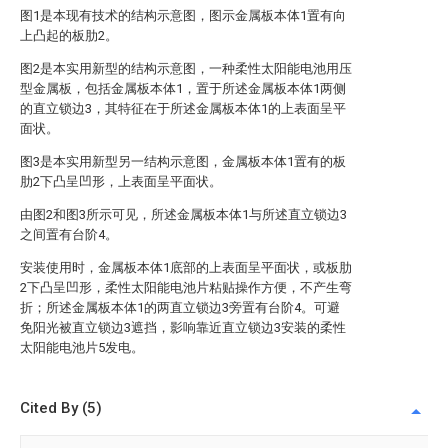
图1是本现有技术的结构示意图，图示金属板本体1置有向
上凸起的板肋2。
图2是本实用新型的结构示意图，一种柔性太阳能电池用压
型金属板，包括金属板本体1，置于所述金属板本体1两侧
的直立锁边3，其特征在于所述金属板本体1的上表面呈平
面状。
图3是本实用新型另一结构示意图，金属板本体1置有的板
肋2下凸呈凹形，上表面呈平面状。
由图2和图3所示可见，所述金属板本体1与所述直立锁边3
之间置有台阶4。
安装使用时，金属板本体1底部的上表面呈平面状，或板肋
2下凸呈凹形，柔性太阳能电池片粘贴操作方便，不产生弯
折；所述金属板本体1的两直立锁边3旁置有台阶4。可避
免阳光被直立锁边3遮挡，影响靠近直立锁边3安装的柔性
太阳能电池片5发电。
Cited By (5)