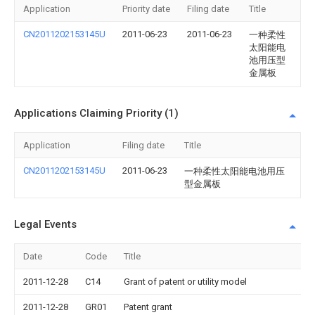
Application
Priority date
Filing date
Title
CN2011202153145U
2011-06-23
2011-06-23
一种柔性
太阳能电
池用压型
金属板
Applications Claiming Priority (1)
Application
Filing date
Title
CN2011202153145U
2011-06-23
一种柔性太阳能电池用压
型金属板
Legal Events
Date
Code
Title
2011-12-28
C14
Grant of patent or utility model
2011-12-28
GR01
Patent grant