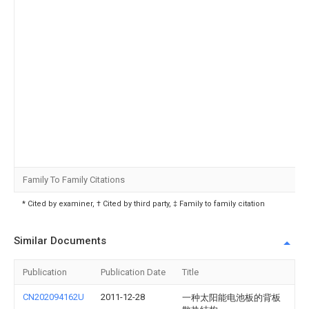
Family To Family Citations
* Cited by examiner, † Cited by third party, ‡ Family to family citation
Similar Documents
Publication
Publication Date
Title
CN202094162U
2011-12-28
一种太阳能电池板的背板