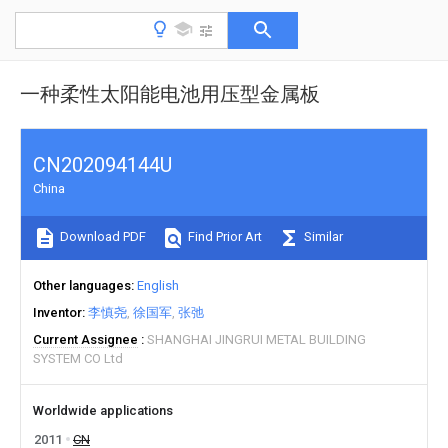
一种柔性太阳能电池用压型金属板
CN202094144U
China
Download PDF
Find Prior Art
Similar
Other languages
English
Inventor
李慎尧
徐国军
张弛
Current Assignee
SHANGHAI JINGRUI METAL BUILDING
SYSTEM CO Ltd
Worldwide applications
2011
CN