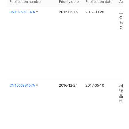
Publication number
Priority date
Publication date
Assi
CN102691387A
*
2012-06-15
2012-09-26
上海
金属
系统
公司
CN106639167A
*
2016-12-24
2017-05-10
桐城
强彩
品有
司