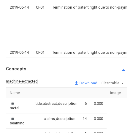
2019-06-14
CF01
Termination of patent right due to non-payment
2019-06-14
CF01
Termination of patent right due to non-payment
Concepts
machine-extracted
Download
Filter table
Name
Image
Se
title,abstract,description
6
0.000
metal
claims,description
14
0.000
seaming