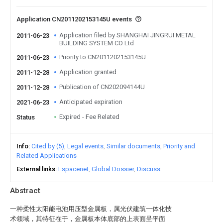
Application CN2011202153145U events
Application filed by SHANGHAI JINGRUI METAL
2011-06-23
BUILDING SYSTEM CO Ltd
Priority to CN2011202153145U
2011-06-23
Application granted
2011-12-28
Publication of CN202094144U
2011-12-28
Anticipated expiration
2021-06-23
Expired - Fee Related
Status
Info
Cited by (5)
Legal events
Similar documents
Priority and
Related Applications
External links
Espacenet
Global Dossier
Discuss
Abstract
一种柔性太阳能电池用压型金属板，属光伏建筑一体化技
术领域，其特征在于，金属板本体底部的上表面呈平面