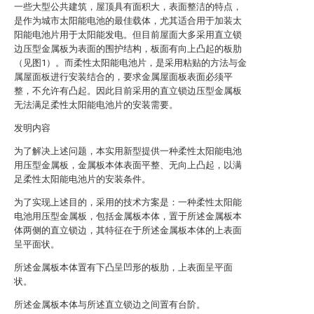
一些大型公共建筑，屋顶具有面积大，表面整洁的特点，
是作为城市太阳能电池的最佳载体，尤其适合用于加装太
阳能电池片用于太阳能发电。但目前屋面大多采用直立锁
边压型金属板为表面的围护结构，板面有向上凸起的板肋
（见图1）。而柔性太阳能电池片，是采用粘贴的方法与金
属屋面板进行安装结合的，要求金属屋面板表面必须平
整，不允许有凸起。因此目前采用的直立锁边压型金属板
无法满足柔性太阳能电池片的安装需要。
发明内容
为了解决上述问题，本实用新型提供一种柔性太阳能电池
用压型金属板，金属板本体表面平整、无向上凸起，以满
足柔性太阳能电池片的安装条件。
为了实现上述目的，采用的技术方案是：一种柔性太阳能
电池用压型金属板，包括金属板本体，置于所述金属板本
体两侧的直立锁边，其特征在于所述金属板本体的上表面
呈平面状。
所述金属板本体置有下凸呈凹形的板肋，上表面呈平面
状。
所述金属板本体与所述直立锁边之间置有台阶。