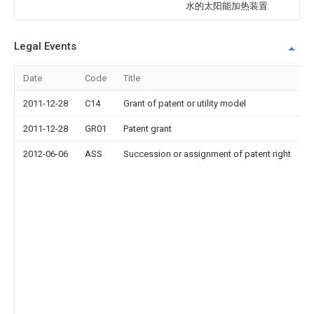
水的太阳能加热装置
Legal Events
Date
Code
Title
2011-12-28
C14
Grant of patent or utility model
2011-12-28
GR01
Patent grant
2012-06-06
ASS
Succession or assignment of patent right