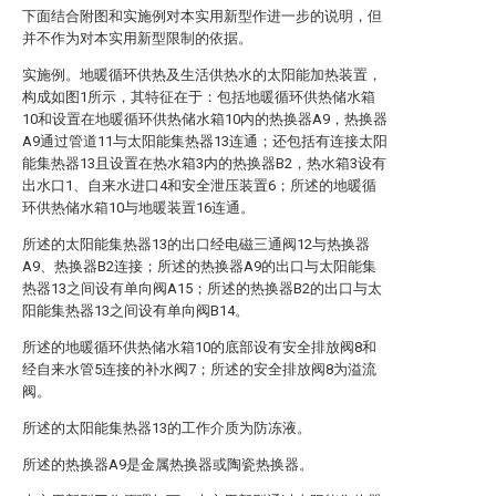
下面结合附图和实施例对本实用新型作进一步的说明，但
并不作为对本实用新型限制的依据。
实施例。地暖循环供热及生活供热水的太阳能加热装置，
构成如图1所示，其特征在于：包括地暖循环供热储水箱
10和设置在地暖循环供热储水箱10内的热换器A9，热换器
A9通过管道11与太阳能集热器13连通；还包括有连接太阳
能集热器13且设置在热水箱3内的热换器B2，热水箱3设有
出水口1、自来水进口4和安全泄压装置6；所述的地暖循
环供热储水箱10与地暖装置16连通。
所述的太阳能集热器13的出口经电磁三通阀12与热换器
A9、热换器B2连接；所述的热换器A9的出口与太阳能集
热器13之间设有单向阀A15；所述的热换器B2的出口与太
阳能集热器13之间设有单向阀B14。
所述的地暖循环供热储水箱10的底部设有安全排放阀8和
经自来水管5连接的补水阀7；所述的安全排放阀8为溢流
阀。
所述的太阳能集热器13的工作介质为防冻液。
所述的热换器A9是金属热换器或陶瓷热换器。