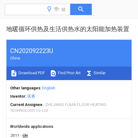
地暖循环供热及生活供热水的太阳能加热装置
CN202092223U
China
Download PDF
Find Prior Art
Similar
Other languages
English
Inventor
张勇
Current Assignee
ZHEJIANG FUMA FLOOR HEATING
TECHNOLOGY Co Ltd
Worldwide applications
2011
CN