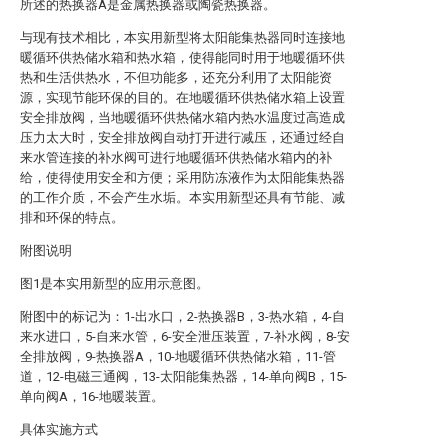
所述的热换器A是金属热换器或陶瓷热换器。
与现有技术相比，本实用新型将太阳能集热器同时连接地
暖循环供热储水箱和热水箱，使得能同时用于地暖循环供
热和生活供热水，不但功能多，还充分利用了太阳能资
源，实现节能环保的目的。在地暖循环供热储水箱上设置
安全排放阀，当地暖循环供热储水箱内热水温度过高造成
压力太大时，安全排放阀自动打开进行减压，还通过经自
来水管连接的补水阀可进行地暖循环供热储水箱内的补
给，使得使用安全和方便；采用防冻液作为太阳能集热器
的工作介质，不会产生水垢。本实用新型还具有节能、减
排和环保的特点。
附图说明
图1是本实用新型的应用示意图。
附图中的标记为：1-出水口，2-热换器B，3-热水箱，4-自
来水进口，5-自来水管，6-安全泄压装置，7-补水阀，8-安
全排放阀，9-热换器A，10-地暖循环供热储水箱，11-管
道，12-电磁三通阀，13-太阳能集热器，14-单向阀B，15-
单向阀A，16-地暖装置。
具体实施方式