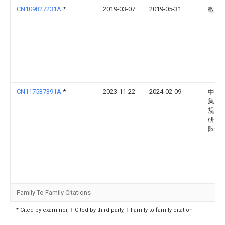
CN109827231A
*
2019-03-07
2019-05-31
敬西
CN117537391A
*
2023-11-22
2024-02-09
中国
集团
规划
研究
限公
Family To Family Citations
* Cited by examiner, † Cited by third party, ‡ Family to family citation