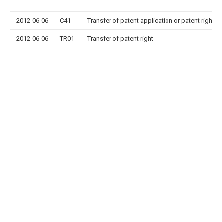
2012-06-06
C41
Transfer of patent application or patent right or
2012-06-06
TR01
Transfer of patent right