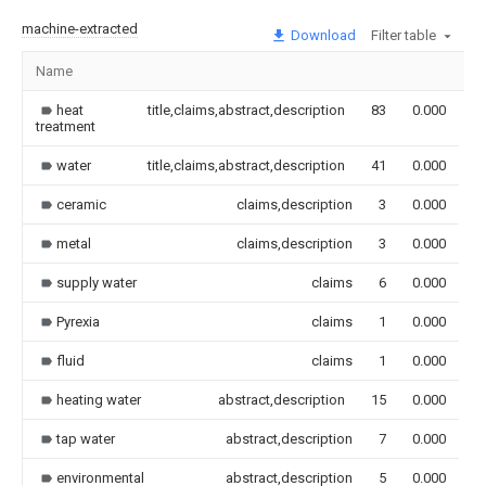
machine-extracted
Download
Filter table
Name
I
heat
title,claims,abstract,description
83
0.000
treatment
water
title,claims,abstract,description
41
0.000
ceramic
claims,description
3
0.000
metal
claims,description
3
0.000
supply water
claims
6
0.000
Pyrexia
claims
1
0.000
fluid
claims
1
0.000
heating water
abstract,description
15
0.000
tap water
abstract,description
7
0.000
environmental
abstract,description
5
0.000