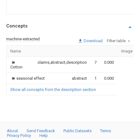
Concepts
machine-extracted
Download
Filter table
Name
Image
claims,abstract,description
7
0.000
Cotton
seasonal effect
abstract
1
0.000
Show all concepts from the description section
About
Send Feedback
Public Datasets
Terms
Privacy Policy
Help