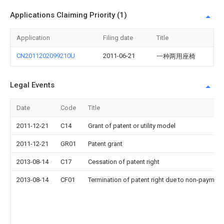
Applications Claiming Priority (1)
Application
Filing date
Title
CN2011202099210U
2011-06-21
一种两用座椅
Legal Events
Date
Code
Title
2011-12-21
C14
Grant of patent or utility model
2011-12-21
GR01
Patent grant
2013-08-14
C17
Cessation of patent right
2013-08-14
CF01
Termination of patent right due to non-payment