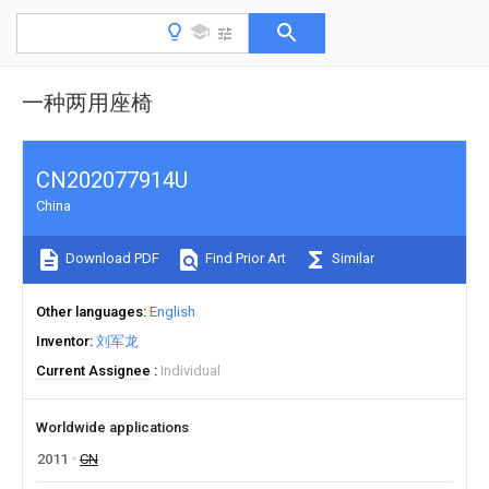
一种两用座椅
CN202077914U
China
Download PDF
Find Prior Art
Similar
Other languages
English
Inventor
刘军龙
Current Assignee
Individual
Worldwide applications
2011
CN