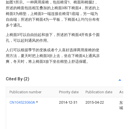
如图1所示。一种两用座椅，包括椅背1、椅面和椅腿2，
所述的椅面包括相互叠加的上椅面3和下椅面4，所述的上
椅面3为棉垫，上椅面3一端连接在椅背1底端，另一端为
自由端；所述的下椅面4为一平板，下椅面4上均匀分布有
多个通孔。
上椅面3可以自由抬起和放下，所述的下椅面4开有多个圆
孔，可以起到通风的作用。
人们可以根据季节的变换或者个人喜好选择两用座椅的使
用方法，夏天时把上椅面3折上去，坐在下椅面4上通风凉
爽，冬天时，将上椅面3放下坐在棉垫上舒适保暖。
Cited By (2)
Publication number
Priority date
Publication date
Assi
CN104523060A
*
2014-12-31
2015-04-22
东莞
城医