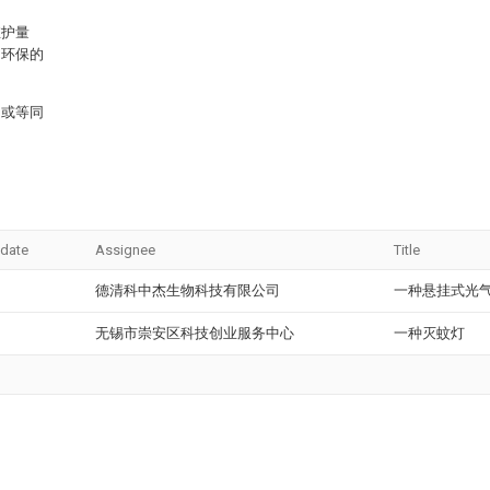
维护量
、环保的
同或等同
 date
Assignee
Title
德清科中杰生物科技有限公司
一种悬挂式光
无锡市崇安区科技创业服务中心
一种灭蚊灯