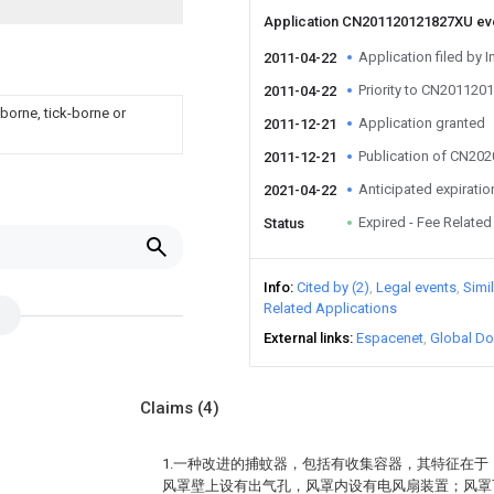
Application CN201120121827XU e
Application filed by I
2011-04-22
Priority to CN20112
2011-04-22
borne, tick-borne or
Application granted
2011-12-21
Publication of CN20
2011-12-21
Anticipated expiratio
2021-04-22
Expired - Fee Related
Status
Info
Cited by (2)
Legal events
Simi
Related Applications
External links
Espacenet
Global Do
Claims
(4)
1.一种改进的捕蚊器，包括有收集容器，其特征在
风罩壁上设有出气孔，风罩内设有电风扇装置；风罩