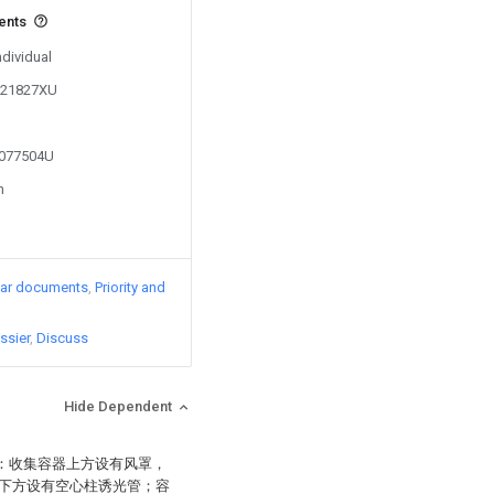
vents
ndividual
0121827XU
2077504U
n
lar documents
Priority and
ssier
Discuss
Hide Dependent
于：收集容器上方设有风罩，
下方设有空心柱诱光管；容