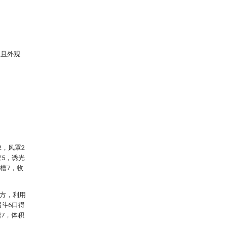
，且外观
2，风罩2
管5，诱光
槽7，收
上方，利用
漏斗6口得
7，体积