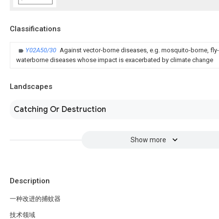
Classifications
Y02A50/30
Against vector-borne diseases, e.g. mosquito-borne, fly-
waterborne diseases whose impact is exacerbated by climate change
Landscapes
Catching Or Destruction
Show more
Description
一种改进的捕蚊器
技术领域