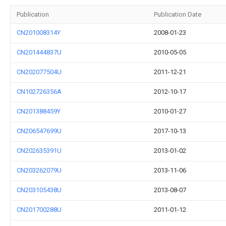
Publication
Publication Date
CN201008314Y
2008-01-23
CN201444837U
2010-05-05
CN202077504U
2011-12-21
CN102726356A
2012-10-17
CN201388459Y
2010-01-27
CN206547699U
2017-10-13
CN202635391U
2013-01-02
CN203262079U
2013-11-06
CN203105438U
2013-08-07
CN201700288U
2011-01-12