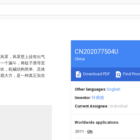
CN202077504U
有风罩，风罩壁上设有出气
China
有一个漏斗，将蚊子诱导至
为吹，机械结构简单、且体
Download PDF
Find Prior
美观大方，是一种真正实在
Other languages
English
Inventor
叶舜祺
Current Assignee
Individual
Worldwide applications
2011
CN