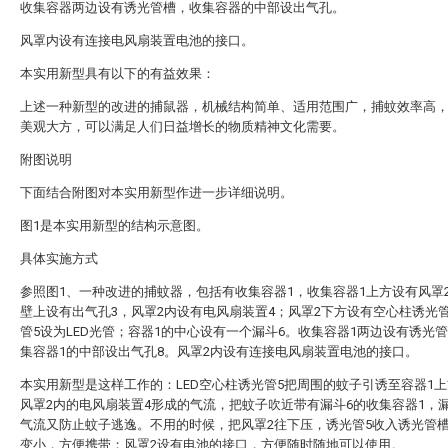
收集容器两边设有诱光管槽，收集容器的中部设出气孔。
风罩内设有连接电风扇装置电池的接口。
本实用新型具有以下的有益效果：
上述一种新型的改进的捕鼠器，机械结构简单、适用范围广，捕蚊效率高
美观大方，可以满足人们日益增长的物质精神文化需要。
附图说明
下面结合附图对本实用新型作进一步详细说明。
图1是本实用新型的结构示意图。
具体实施方式
参照图1、一种改进的捕蚊器，包括有收集容器1，收集容器1上方设有风罩
壁上设有出气孔3，风罩2内设有电风扇装置4；风罩2下方设有空心柱诱光
管5设为LED光管；容器1的中心设有一个漏斗6。收集容器1两边设有诱光管
集容器1的中部设出气孔8。风罩2内设有连接电风扇装置电池的接口。
本实用新型是这样工作的：LED空心柱诱光管5把周围的蚊子引诱至容器1
风罩2内的电风扇装置4形成的气流，把蚊子吹近带有漏斗6的收集容器1，
气流又防止蚊子逃逸。不用的时候，把风罩2往下压，诱光管5收入诱光管槽
变小，方便携带；风罩2设有电池的接口，方便随时随地可以使用。