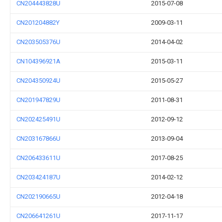
CN204443828U
2015-07-08
CN201204882Y
2009-03-11
CN203505376U
2014-04-02
CN104396921A
2015-03-11
CN204350924U
2015-05-27
CN201947829U
2011-08-31
CN202425491U
2012-09-12
CN203167866U
2013-09-04
CN206433611U
2017-08-25
CN203424187U
2014-02-12
CN202190665U
2012-04-18
CN206641261U
2017-11-17