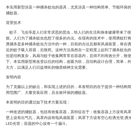
本实用新型涉及一种捕杀蚊虫的器具，尤其涉及一种结构简单、节能环保
捕蚊器。
背景技术
蚊子、飞虫等是人们非常厌恶的昆虫，给人们的生活和身体健康带来了很
烦。人们为了捕杀蚊虫也想了很多的办法。在现有的技术中，使用诱蚊灯
诱捕杀是多种捕杀蚊虫方法中的一种，目前的办法且都有风扇装置，将在
近的蚊子吸入容器，后致死。这种方法虽然在一定程度上起到了捕杀蚊虫
但是结构复杂，风扇与蚊子收集网常常在容器内，且得不到有效分开，致
下。本实用新型将改变以往的结构，改吸为吹，且结构设计合理，简单，
大方，以满足人们日益增长的物质精神文化需要。
发明内容
为了克服以上的缺点，和实现上述的目的，本发明目的在于提供一种结构
用范围广、大量安装应用，且全效环保的捕蚊器。
本发明的目的通过如下技术方案实现：
一种改进的捕蚊器，包括有收集容器，其特征在于：收集容器上方设有风
壁上设有出气孔，风罩内设有电风扇装置；风罩下方设有空心柱诱光管,诱
LED光管；容器的中心设有一个漏斗。