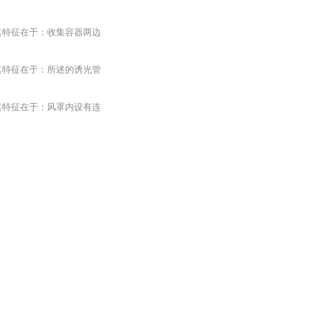
其特征在于：收集容器两边
其特征在于：所述的诱光管
其特征在于：风罩内设有连