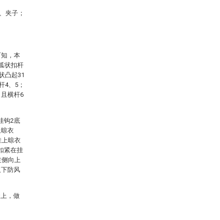
7、夹子；
可知，本
弧状扣杆
状凸起31
杆4、5；
且横杆6
挂钩2底
上晾衣
挂上晾衣
扣紧在挂
左侧向上
取下防风
状上，做