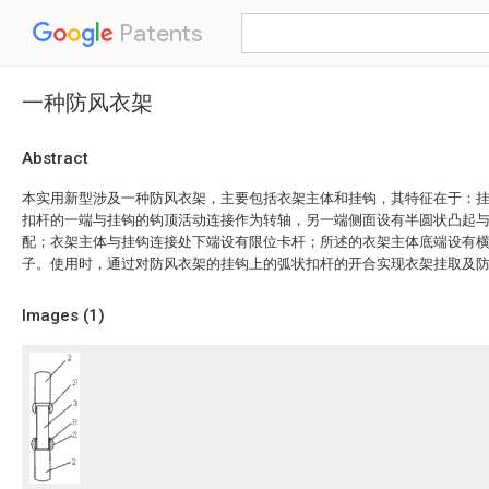
Patents
一种防风衣架
Abstract
本实用新型涉及一种防风衣架，主要包括衣架主体和挂钩，其特征在于：
扣杆的一端与挂钩的钩顶活动连接作为转轴，另一端侧面设有半圆状凸起
配；衣架主体与挂钩连接处下端设有限位卡杆；所述的衣架主体底端设有
子。使用时，通过对防风衣架的挂钩上的弧状扣杆的开合实现衣架挂取及
Images (
1
)