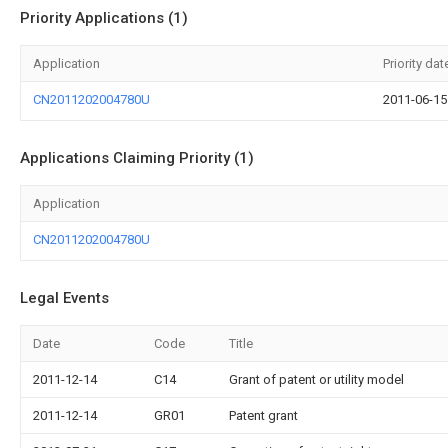
Priority Applications (1)
Application
Priority dat
CN2011202004780U
2011-06-15
Applications Claiming Priority (1)
Application
CN2011202004780U
Legal Events
Date
Code
Title
2011-12-14
C14
Grant of patent or utility model
2011-12-14
GR01
Patent grant