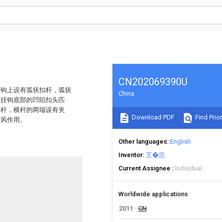
CN202069390U
挂钩上设有弧状扣杆，弧状
China
与挂钩底部的凹陷扣头匹
横杆，横杆的两端设有夹
Download PDF
Find Prior
防风作用。
Other languages
English
Inventor
王�忠
Current Assignee
Individual
Worldwide applications
2011
CN