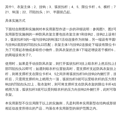
其中1、衣架主体；2、挂钩；3、弧状扣杆；4、5、限位卡杆，6、横杆；
21、钩顶；22、凹陷扣头；31、半圆状凸起。
具体实施方式
下面结合附图和实施例对本实用新型作进一步的详细说明：参阅图1、图2
实用新型实施例的一种防风衣架主要包括衣架主体1和挂钩2，挂钩2上设有
3，弧状扣杆3的一端与挂钩2的钩顶21活动连接作为转轴，另一端设有半圆
与挂钩2底部的凹陷扣头22匹配；衣架主体1与挂钩2连接处下端设有限位卡
为了可撑起衣物或多晾些小物件，防风衣架的主体1下端还增设若干横杆6，
的两端设有夹子7。
使用时，如果是手动挂防风衣架，则打开弧状扣杆3挂上晾衣杆上然后扣上
部凹陷扣头22即可；如遇到晾衣杆位置较高时，需支撑杆支起防风衣架挂
杆，则将支撑杆支在限位卡杆4、5之间并将弧状扣杆3向挂钩2内侧打开，
杆后，只需用支撑杆向上稍用力一顶，弧状扣杆3就可以受晾衣杆的压力而
钩2的凹陷扣头22上，取衣架时，则可将支撑杆支在防风衣架的限位卡杆4
稍用力顶，弧状扣杆3就可以受到晾衣杆的压力向挂钩2外侧打开，此时可
衣架。
本实用新型不仅仅局限于以上的实施例，凡是利用本实用新型在结构或形
相近似改变所得出的产品，均落在本实用新型的保护范围之内。