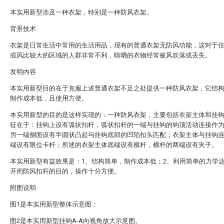
本实用新型涉及一种衣架，特别是一种防风衣架。
背景技术
衣架是日常生活中常用的生活用品，现有的普通衣架无防风功能，这对于
或风比较大的区域的人群非常不利，晾晒的衣物经常被风吹落或丢失。
发明内容
本实用新型目的在于克服上述普通衣架不足之处提供一种防风衣架，它结
制作成本低，且使用方便。
本实用新型的目的是这样实现的：一种防风衣架，主要包括衣架主体和挂
征在于：挂钩上设有弧状扣杆，弧状扣杆的一端与挂钩的钩顶活动连接作
另一端侧面设有半圆状凸起与挂钩底部的凹陷扣头匹配；衣架主体与挂钩
端设有限位卡杆；所述的衣架主体底端设有横杆，横杆的两端设有夹子。
本实用新型有益效果是：1、结构简单，制作成本低；2、利用简单的力学
开闭防风扣杆的目的，操作十分方便。
附图说明
图1是本实用新型整体示意图；
图2是本实用新型挂钩A-A向视角放大示意图。