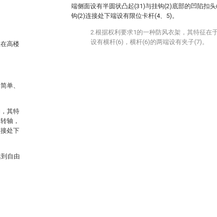
端侧面设有半圆状凸起(31)与挂钩(2)底部的凹陷扣头(
钩(2)连接处下端设有限位卡杆(4、5)。
2.根据权利要求1的一种防风衣架，其特征在于
设有横杆(6)，横杆(6)的两端设有夹子(7)。
住在高楼
构简单、
钩，其特
为转轴，
连接处下
达到自由