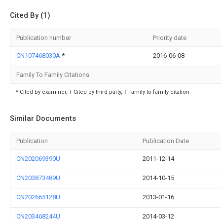
Cited By (1)
Publication number
Priority date
CN107468030A
*
2016-06-08
Family To Family Citations
* Cited by examiner, † Cited by third party, ‡ Family to family citation
Similar Documents
Publication
Publication Date
CN202069390U
2011-12-14
CN203873489U
2014-10-15
CN202665128U
2013-01-16
CN203468244U
2014-03-12