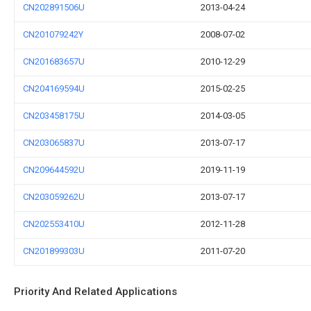
CN202891506U
2013-04-24
CN201079242Y
2008-07-02
CN201683657U
2010-12-29
CN204169594U
2015-02-25
CN203458175U
2014-03-05
CN203065837U
2013-07-17
CN209644592U
2019-11-19
CN203059262U
2013-07-17
CN202553410U
2012-11-28
CN201899303U
2011-07-20
Priority And Related Applications