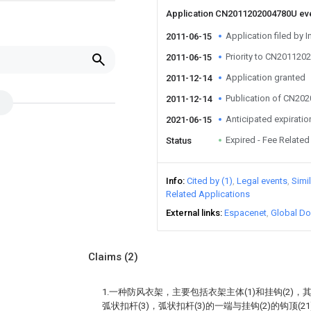
Application CN2011202004780U ev
Application filed by I
2011-06-15
Priority to CN20112
2011-06-15
Application granted
2011-12-14
Publication of CN20
2011-12-14
Anticipated expiratio
2021-06-15
Expired - Fee Related
Status
Info
Cited by (1)
Legal events
Simi
Related Applications
External links
Espacenet
Global Do
Claims
(2)
1.一种防风衣架，主要包括衣架主体(1)和挂钩(2)，
弧状扣杆(3)，弧状扣杆(3)的一端与挂钩(2)的钩顶(