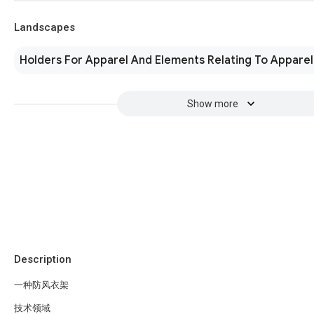
Landscapes
Holders For Apparel And Elements Relating To Apparel
Show more
Description
一种防风衣架
技术领域