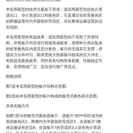
本实用新型的技术方案如下所述：该实用新型包括热介质
进出口、冷介质进出口和换热区，它是通过在矩形换热区
的两侧设置均为半圆形的导流区，并在整体边缘设置折边
实现的。
本实用新型的有益效果：该实用新型由于采取了所述结
构，并将板片对应进行焊接形成板束，使两种介质在板束
的矩形换热区内逆流充分换热，板片间无须其它支撑，焊
接应力分布均匀，能承受较大热膨胀与较高的压力冲击，
有效提高换热效率。同时具有结构简单新颖、性能稳定可
靠、应用领域广泛、适合进行推广等优点。
附图说明
图1是本实用新型的板片结构示意图。
图2是由本实用新型的板片构成的板壳式换热器示意图。
具体实施方式
由图1所示的板壳式换热器板片，该板片1的中间区域为矩
形的换热区2，两侧均为半圆形的导流区3，在该板片1整
体边缘设有折边8。在该板片1的导流区3上设有热介质进