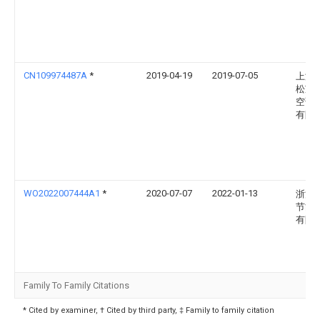
CN109974487A
*
2019-04-19
2019-07-05
上海
松芝
空调
有限
WO2022007444A1
*
2020-07-07
2022-01-13
浙江
节能
有限
Family To Family Citations
* Cited by examiner, † Cited by third party, ‡ Family to family citation