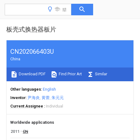
板壳式换热器板片
CN202066403U
China
Download PDF
Find Prior Art
Similar
Other languages
English
Inventor
尹海炎
黄蕾
朱元元
Current Assignee
Individual
Worldwide applications
2011
CN