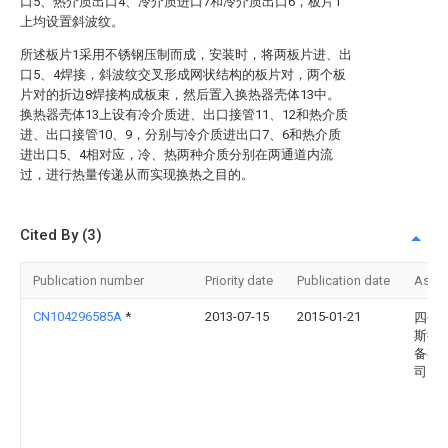
口5、热介质出口4、冷介质进口7和冷介质出口6，板片1
上均设置斜波纹。
所述板片1采用不锈钢压制而成，安装时，将两板片进、出
口5、4焊接，斜波纹交叉形成网状结构的板片对，两个板
片对的折边8焊接构成板束，然后置入换热器壳体13中。
换热器壳体13上设有冷介质进、出口接管11、12和热介质
进、出口接管10、9，分别与冷介质进出口7、6和热介质
进出口5、4相对应，冷、热两种介质分别在两通道内流
过，进行热量传递从而实现换热之目的。
Cited By (3)
Publication number
Priority date
Publication date
Assi
CN104296585A
*
2013-07-15
2015-01-21
四平
斯换
备有
司