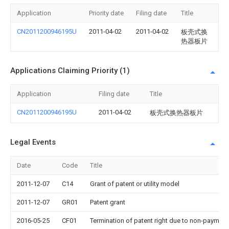
Application
Priority date
Filing date
Title
CN2011200946195U
2011-04-02
2011-04-02
板壳式换
热器板片
Applications Claiming Priority (1)
Application
Filing date
Title
CN2011200946195U
2011-04-02
板壳式换热器板片
Legal Events
Date
Code
Title
2011-12-07
C14
Grant of patent or utility model
2011-12-07
GR01
Patent grant
2016-05-25
CF01
Termination of patent right due to non-payment