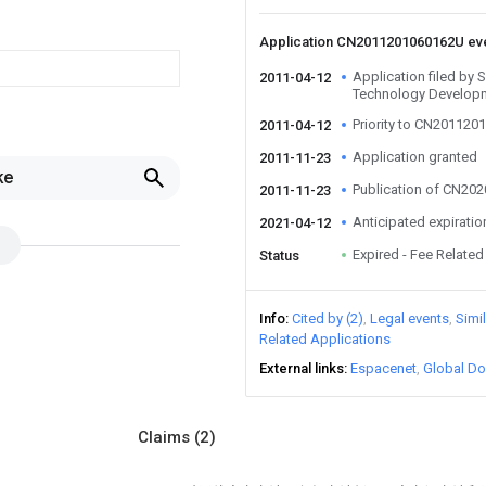
Application CN2011201060162U ev
Application filed by 
2011-04-12
Technology Develop
Priority to CN20112
2011-04-12
Application granted
2011-11-23
ke
Publication of CN20
2011-11-23
Anticipated expiratio
2021-04-12
Expired - Fee Related
Status
Info
Cited by (2)
Legal events
Simi
Related Applications
External links
Espacenet
Global Do
Claims
(2)