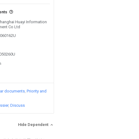
ents
Shanghai Huayi Information
ment Co Ltd
01060162U
2050260U
n
lar documents
Priority and
ssier
Discuss
Hide Dependent