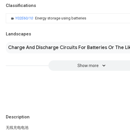
Classifications
Y02E60/10
Energy storage using batteries
Landscapes
Charge And Discharge Circuits For Batteries Or The Li
Show more
Description
无线充电电池