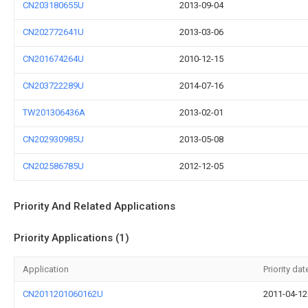
CN203180655U
2013-09-04
CN202772641U
2013-03-06
CN201674264U
2010-12-15
CN203722289U
2014-07-16
TW201306436A
2013-02-01
CN202930985U
2013-05-08
CN202586785U
2012-12-05
Priority And Related Applications
Priority Applications (1)
Application
Priority dat
CN2011201060162U
2011-04-12