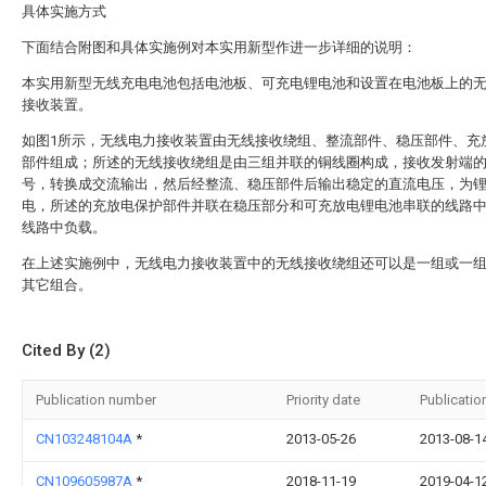
具体实施方式
下面结合附图和具体实施例对本实用新型作进一步详细的说明：
本实用新型无线充电电池包括电池板、可充电锂电池和设置在电池板上的
接收装置。
如图1所示，无线电力接收装置由无线接收绕组、整流部件、稳压部件、充
部件组成；所述的无线接收绕组是由三组并联的铜线圈构成，接收发射端
号，转换成交流输出，然后经整流、稳压部件后输出稳定的直流电压，为
电，所述的充放电保护部件并联在稳压部分和可充放电锂电池串联的线路
线路中负载。
在上述实施例中，无线电力接收装置中的无线接收绕组还可以是一组或一
其它组合。
Cited By (2)
Publication number
Priority date
Publicatio
CN103248104A
*
2013-05-26
2013-08-1
CN109605987A
*
2018-11-19
2019-04-1