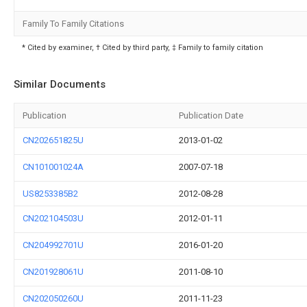
Family To Family Citations
* Cited by examiner, † Cited by third party, ‡ Family to family citation
Similar Documents
Publication
Publication Date
CN202651825U
2013-01-02
CN101001024A
2007-07-18
US8253385B2
2012-08-28
CN202104503U
2012-01-11
CN204992701U
2016-01-20
CN201928061U
2011-08-10
CN202050260U
2011-11-23