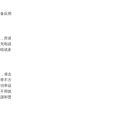
设备应用
成，所述
待充电设
绕组或多
时，省去
携带不方
同功率设
，不用拔
电源和普