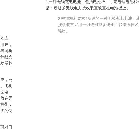
1.一种无线充电电池，包括电池板、可充电锂电池
是：所述的无线电力接收装置设置在电池板上。
2.根据权利要求1所述的一种无线充电电池，
接收装置采用一组绕组或多绕组并联接收技术
输出。
普及应
给用户，
或者同类
些带线充
种发展趋
组成，充
源、飞机
线充电
，放在无
便携带，
无线的便
实现对日