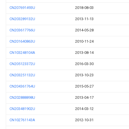
CN207691493U
2018-08-03
CN203289132U
2013-11-13
CN203617766U
2014-05-28
CN201640863U
2010-11-24
CN103248104A
2013-08-14
CN205123372U
2016-03-30
CN203251132U
2013-10-23
CN204361764U
2015-05-27
CN202888898U
2013-04-17
CN203481902U
2014-03-12
CN102761143A
2012-10-31