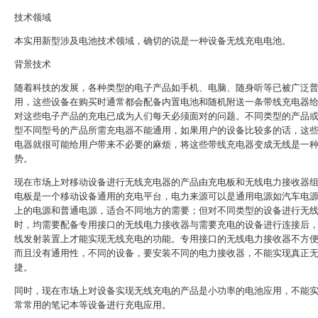
技术领域
本实用新型涉及电池技术领域，确切的说是一种设备无线充电电池。
背景技术
随着科技的发展，各种类型的电子产品如手机、电脑、随身听等已被广泛
用，这些设备在购买时通常都会配备内置电池和随机附送一条带线充电器
对这些电子产品的充电已成为人们每天必须面对的问题。不同类型的产品
型不同型号的产品所需充电器不能通用，如果用户的设备比较多的话，这
电器就很可能给用户带来不必要的麻烦，将这些带线充电器变成无线是一
势。
现在市场上对移动设备进行无线充电器的产品由充电板和无线电力接收器
电板是一个移动设备通用的充电平台，电力来源可以是通用电源如汽车电
上的电源和普通电源，适合不同地方的需要；但对不同类型的设备进行无
时，均需要配备专用接口的无线电力接收器与需要充电的设备进行连接后
线发射装置上才能实现无线充电的功能。专用接口的无线电力接收器不方
而且没有通用性，不同的设备，要安装不同的电力接收器，不能实现真正
捷。
同时，现在市场上对设备实现无线充电的产品是小功率的电池应用，不能
常常用的笔记本等设备进行充电应用。