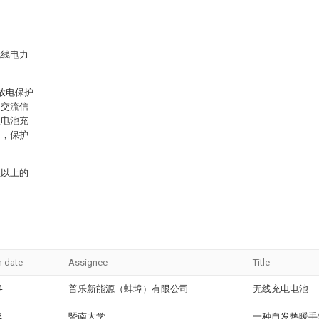
无线电力
放电保护
的交流信
锂电池充
中，保护
组以上的
n date
Assignee
Title
4
普乐新能源（蚌埠）有限公司
无线充电电池
2
暨南大学
一种自发热暖手