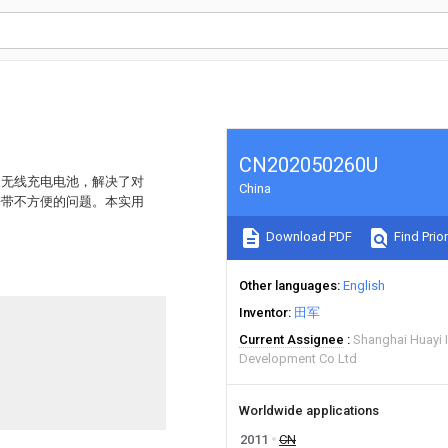
CN202050260U
的无线充电电池，解决了对
China
携带不方便的问题。本实用
Download PDF
Find Prior
Other languages
English
Inventor
田军
Current Assignee
Shanghai Huayi 
Development Co Ltd
Worldwide applications
2011
CN