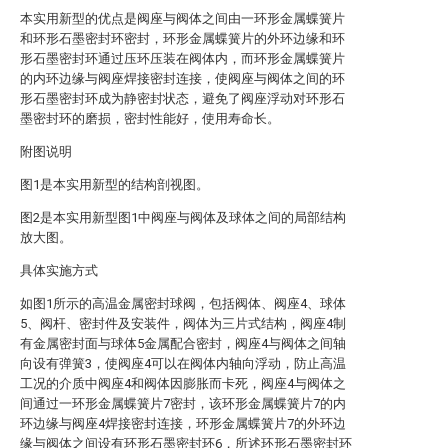
本实用新型的优点是阀座与阀体之间由一环形金属蝶簧片
和环形石墨密封环密封，环形金属蝶簧片的外环边缘和环
形石墨密封环通过压环压装在阀体内，而环形金属蝶簧片
的内环边缘与阀座焊接密封连接，使阀座与阀体之间的环
形石墨密封环成为静密封状态，避免了阀座浮动对环形石
墨密封环的磨损，密封性能好，使用寿命长。
附图说明
图1是本实用新型的结构剖视图。
图2是本实用新型图1中阀座与阀体及球体之间的局部结构
放大图。
具体实施方式
如图1所示的高温金属密封球阀，包括阀体、阀座4、球体
5、阀杆、密封件及安装件，阀体为三片式结构，阀座4制
有金属密封面与球体5金属配合密封，阀座4与阀体之间轴
向设有弹簧3，使阀座4可以在阀体内轴向浮动，防止高温
工况的介质中阀座4和阀体因膨胀而卡死，阀座4与阀体之
间通过一环形金属蝶簧片7密封，该环形金属蝶簧片7的内
环边缘与阀座4焊接密封连接，环形金属蝶簧片7的外环边
缘与阀体之间设有环形石墨密封环6，所述环形石墨密封环