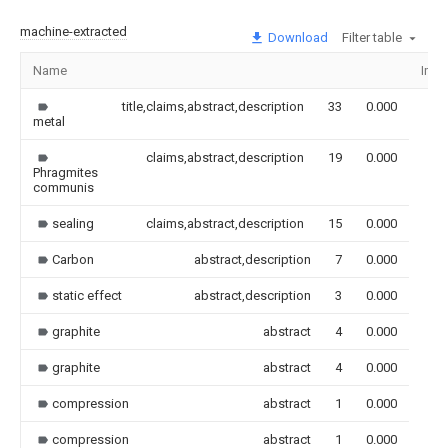
machine-extracted
Download
Filter table
Name
Ima
title,claims,abstract,description
33
0.000
metal
claims,abstract,description
19
0.000
Phragmites
communis
sealing
claims,abstract,description
15
0.000
Carbon
abstract,description
7
0.000
static effect
abstract,description
3
0.000
graphite
abstract
4
0.000
graphite
abstract
4
0.000
compression
abstract
1
0.000
compression
abstract
1
0.000