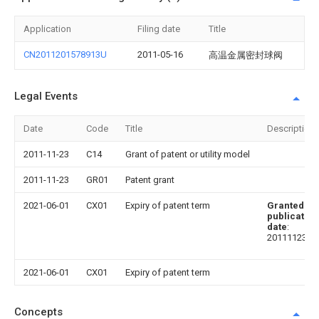
Application
Filing date
Title
CN2011201578913U
2011-05-16
高温金属密封球阀
Legal Events
Date
Code
Title
Description
2011-11-23
C14
Grant of patent or utility model
2011-11-23
GR01
Patent grant
2021-06-01
CX01
Expiry of patent term
Granted
publication
date
:
20111123
2021-06-01
CX01
Expiry of patent term
Concepts