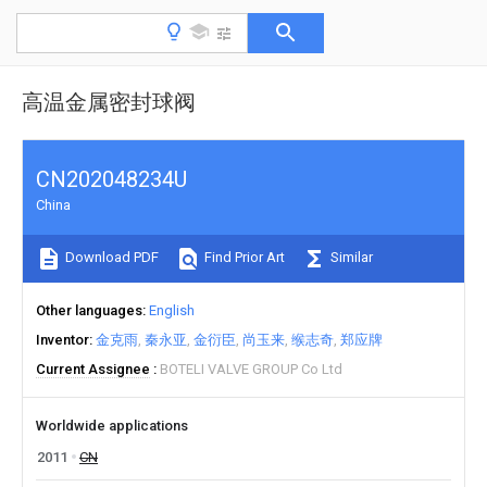
高温金属密封球阀
CN202048234U
China
Download PDF
Find Prior Art
Similar
Other languages
English
Inventor
金克雨
秦永亚
金衍臣
尚玉来
缑志奇
郑应牌
Current Assignee
BOTELI VALVE GROUP Co Ltd
Worldwide applications
2011
CN