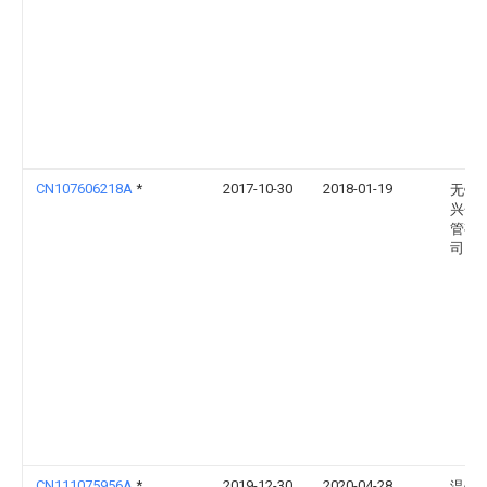
CN107606218A
*
2017-10-30
2018-01-19
无锡
兴金
管有
司
CN111075956A
*
2019-12-30
2020-04-28
温州