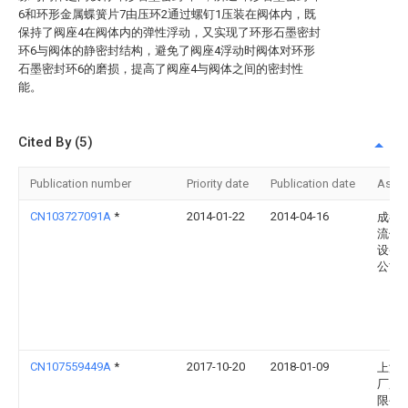
6和环形金属蝶簧片7由压环2通过螺钉1压装在阀体内，既
保持了阀座4在阀体内的弹性浮动，又实现了环形石墨密封
环6与阀体的静密封结构，避免了阀座4浮动时阀体对环形
石墨密封环6的磨损，提高了阀座4与阀体之间的密封性
能。
Cited By (5)
Publication number
Priority date
Publication date
Assi
CN103727091A
*
2014-01-22
2014-04-16
成都
流体
设备
公司
CN107559449A
*
2017-10-20
2018-01-09
上海
厂股
限公