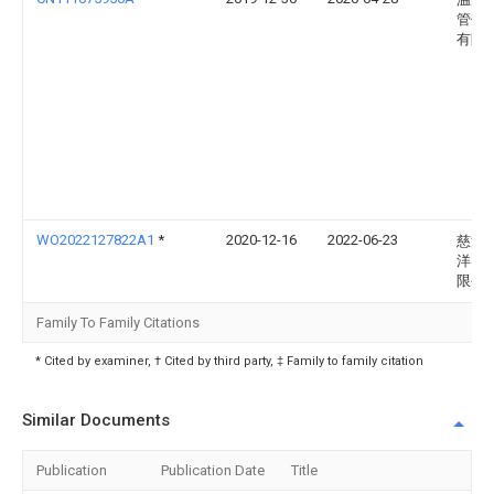
管件
有限
WO2022127822A1
*
2020-12-16
2022-06-23
慈溪
洋电
限公
Family To Family Citations
* Cited by examiner, † Cited by third party, ‡ Family to family citation
Similar Documents
Publication
Publication Date
Title