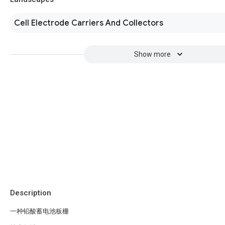
Cell Electrode Carriers And Collectors
Show more
Description
一种铅酸蓄电池板栅