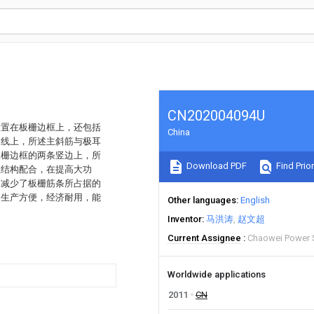
CN202004094U
设置在板栅边框上，还包括
China
角线上，所述主斜筋与极耳
板栅边框的两条竖边上，所
Download PDF
Find Prior
理结构配合，在提高大功
，减少了板栅筋条所占据的
，生产方便，经济耐用，能
Other languages
English
。
Inventor
马洪涛
赵文超
Current Assignee
Chaowei Power 
Worldwide applications
2011
CN