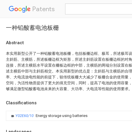
Patents
一种铅酸蓄电池板栅
Abstract
本实用新型公开了一种铅酸蓄电池板栅，包括板栅边框、极耳，所述极耳
主斜筋、主横筋，所述板栅边框为矩形，所述主斜筋设置在板栅边框的对
连接，所述主横筋水平设置在栅板边框的中部，主横筋的两端分别设置在
述主横筋中部与主斜筋相交。本实用新型的优点是：主斜筋与主横筋的合
率、大电流放电性能的前提下，较传统板栅大大减少了板栅合金的使用量
空间，为活性物质提供了更大的填充空间，同时，提高了电池的使用容量
够满足微型铅酸蓄电池未来的大容量、大功率、大电流等性能的使用要求
Classifications
Y02E60/10
Energy storage using batteries
Landscapes