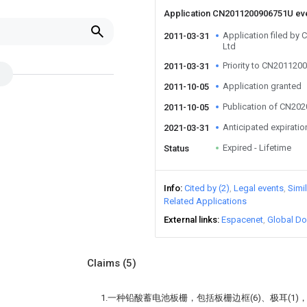
Application CN2011200906751U ev
Application filed by
2011-03-31
Ltd
Priority to CN20112
2011-03-31
Application granted
2011-10-05
Publication of CN20
2011-10-05
Anticipated expiratio
2021-03-31
Expired - Lifetime
Status
Info
Cited by (2)
Legal events
Simi
Related Applications
External links
Espacenet
Global Do
Claims
(5)
1.一种铅酸蓄电池板栅，包括板栅边框(6)、极耳(1)