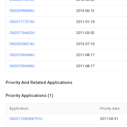
CN202996966U
2013-06-12
CN201717315U
2011-01-19
CN201754420U
2011-03-02
CN203056014U
2013-07-10
CN201936946U
2011-08-17
CN201936940U
2011-08-17
Priority And Related Applications
Priority Applications (1)
Application
Priority date
CN2011200906751U
2011-03-31