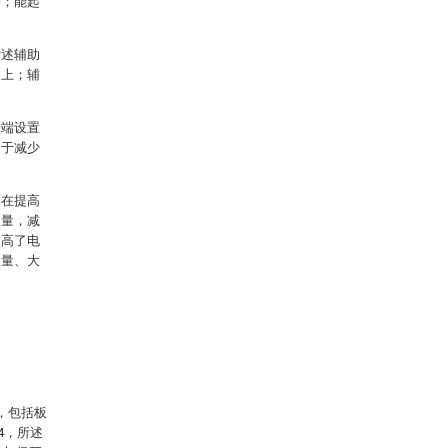
等；能起
所述辅助
边上；辅
一端设置
利于减少
，在提高
用量，减
提高了电
容量、大
，包括板
4，所述