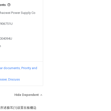
ents
 Chaowei Power Supply Co
00906751U
2004094U
n
lar documents
Priority and
ssier
Discuss
Hide Dependent
，所述极耳(1)设置在板栅边