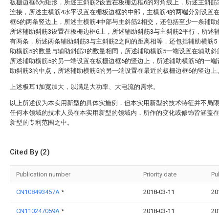
板栅边框6为矩形，所述主斜筋2设置在板栅边框6的对角线上，所述主斜筋
连接，所述主横筋4水平设置在栅板边框的中部，主横筋4的两端分别设置
框6的两条竖边上，所述主横筋4中部与主斜筋2相交，还包括至少一条辅助
所述辅助斜筋3设置在板栅边框6上，所述辅助斜筋3与主斜筋2平行，所述
有两条，所述两条辅助斜筋3与主斜筋2之间的距离相等，还包括辅助横筋5
助横筋5的数量与辅助斜筋3的数量相同，所述辅助横筋5一端设置在辅助斜
所述辅助横筋5的另一端设置在板栅边框6的竖边上，所述辅助横筋5的一端
助斜筋3的中点，所述辅助横筋5的另一端设置在最近的板栅边框6的竖边上
上述极耳1加宽加大，以满足大功率、大电流的需求。
以上所述仅为本实用新型的具体实施例，但本实用新型的技术特征并不局
任何本领域的技术人员在本实用新型的领域内，所作的变化或修饰皆涵盖
新型的专利范围之中。
Cited By (2)
Publication number
Priority date
Pu
CN108493457A
*
2018-03-11
20
CN110247059A
*
2018-03-11
20