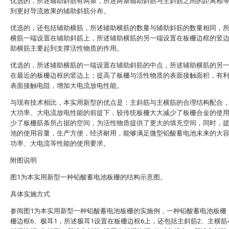
优选的，所述辅助斜筋有两条，所述两条辅助斜筋与主斜筋之间的距离相
到更好导流效果的辅助斜筋分布。
优选的，还包括辅助横筋，所述辅助横筋的数量与辅助斜筋的数量相同，
横筋一端设置在辅助斜筋上，所述辅助横筋的另一端设置在板栅边框的竖
助横筋主要起到支撑活性物质的作用。
优选的，所述辅助横筋的一端设置在辅助斜筋的中点，所述辅助横筋的另
在最近的板栅边框的竖边上；提高了板栅与活性物质的表面接触面积，有
表面接触电阻，增加大电流放电性能。
与现有技术相比，本实用新型的优点是：主斜筋与主横筋的合理结构配合
大功率、大电流放电性能的前提下，较传统板栅大大减少了板栅合金的使
少了板栅筋条所占据的空间，为活性物质提供了更大的填充空间，同时，
池的使用容量，生产方便，经济耐用，能够满足微型铅酸蓄电池未来的大
功率、大电流等性能的使用要求。
附图说明
图1为本实用新型一种铅酸蓄电池板栅的结构示意图。
具体实施方式
参阅图1为本实用新型一种铅酸蓄电池板栅的实施例，一种铅酸蓄电池板栅
栅边框6、极耳1，所述极耳1设置在板栅边框6上，还包括主斜筋2、主横筋