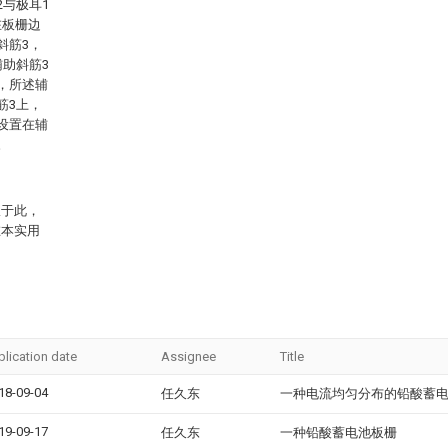
2与极耳1
在板栅边
斜筋3，
辅助斜筋3
，所述辅
筋3上，
设置在辅
。
限于此，
在本实用
blication date
Assignee
Title
18-09-04
任久东
一种电流均匀分布的铅酸蓄
19-09-17
任久东
一种铅酸蓄电池板栅