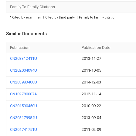
Family To Family Citations
* Cited by examiner, † Cited by third party, ‡ Family to family citation
Similar Documents
Publication
Publication Date
CN203312411U
2013-11-27
CN202004094U
2011-10-05
CN203983400U
2014-12-03
CN102780007A
2012-11-14
CN201590450U
2010-09-22
CN203179984U
2013-09-04
CN201741751U
2011-02-09