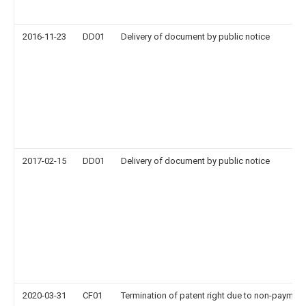
2016-11-23
DD01
Delivery of document by public notice
2017-02-15
DD01
Delivery of document by public notice
2020-03-31
CF01
Termination of patent right due to non-payment