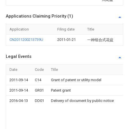
Applications Claiming Priority (1)
Application
Filing date
Title
CN2011200213739U
2011-01-21
一种组合式花盆
Legal Events
Date
Code
Title
2011-09-14
C14
Grant of patent or utility model
2011-09-14
GR01
Patent grant
2016-04-13
DD01
Delivery of document by public notice