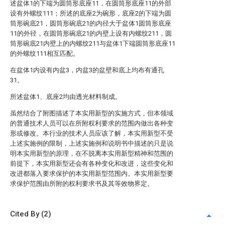
述盆体1的下端为圆筒形底座11，在圆筒形底座11的外部
设有外螺纹111；所述的底座2为碗形，底座2的下端为圆
筒形碗底21，圆筒形碗底21的内径大于盆体1圆筒形底座
11的外径，在圆筒形碗底21的内壁上设有内螺纹211，圆
筒形碗底21内壁上的内螺纹211与盆体1下端圆筒形底座11
的外螺纹111相互匹配。
在盆体1内设有内盆3，内盆3的盆壁和底上均布有通孔
31。
所述盆体1、底座2均由透光材料制成。
虽然结合了附图描述了本实用新型的实施方式，但本领域
的普通技术人员可以在所附权利要求的范围内做出各种变
形或修改。本行业的技术人员应该了解，本实用新型不受
上述实施例的限制，上述实施例和说明书中描述的只是说
明本实用新型的原理，在不脱离本实用新型精神和范围的
前提下，本实用新型还会有各种变化和改进，这些变化和
改进都落入要求保护的本实用新型范围内。本实用新型要
求保护范围由所附的权利要求书及其等效物界定。
Cited By (2)