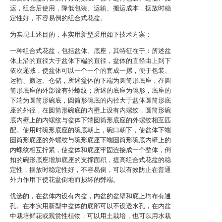
运，组合后使用，降低包装、运输、搬运成本，摆放时稳
定性好，不容易倒的组合式花盆。
为实现上述目的，本实用新型采用如下技术方案：
一种组合式花盆，包括盆体、底座，其特征在于：所述盆
体上沿的直径大于盆体下端的直径，盆体的直径由上到下
依次递减，使盆体可以一个一个的套成一摞，便于包装、
运输、搬运、仓储，所述盆体的下端为圆筒形底座，在圆
筒形底座的外部设有外螺纹；所述的底座为碗形，底座的
下端为圆筒形碗底，圆筒形碗底的内径大于盆体圆筒形底
座的外径，在圆筒形碗底的内壁上设有内螺纹，圆筒形碗
底内壁上的内螺纹与盆体下端圆筒形底座的外螺纹相互匹
配。使用时碗形底座的碗底朝上，碗口朝下，使盆体下端
圆筒形底座的外螺纹与碗形底座下端圆筒形碗底内壁上的
内螺纹相互拧紧，使盆体和底座牢固连接成一个整体，倒
扣的碗形底座增加底座的支撑面积，提高组合式花盆的稳
定性，摆放时稳定性好，不容易倒，可以有效防止在普通
外力作用下使花盆倒地而损坏的弊端。
优选的，在盆体内设有内盆，内盆的盆壁和底上均布有通
孔。在本实用新型中盆体的底部可以不设透水孔，在内盆
中栽培鲜花或观赏性植物，可以用土栽培，也可以用水栽