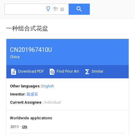
一种组合式花盆
CN201967410U
China
Download PDF
Find Prior Art
Similar
Other languages
English
Inventor
戴盛富
Current Assignee
Individual
Worldwide applications
2011
CN