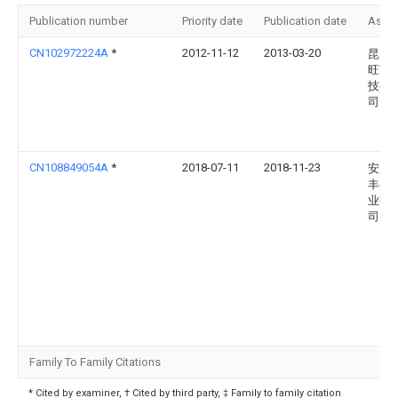
Publication number
Priority date
Publication date
Assi
CN102972224A
*
2012-11-12
2013-03-20
昆山
旺节
技有
司
CN108849054A
*
2018-07-11
2018-11-23
安庆
丰生
业有
司
Family To Family Citations
* Cited by examiner, † Cited by third party, ‡ Family to family citation