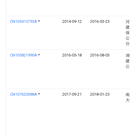
CN105415793A
*
2014-09-12
2016-03-23
河南
建筑
保温
公司
分公
CN105821990A
*
2016-05-18
2016-08-03
湖州
建设
公司
CN107620388A
*
2017-09-21
2018-01-23
南京
大学