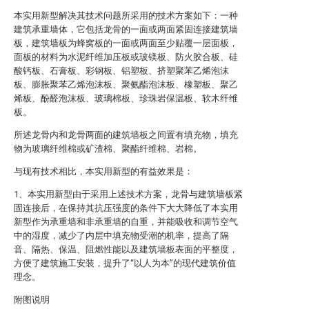
本实用新型解决其技术问题所采用的技术方案如下：一种
建筑承重墙体，它包括龙骨的一面或两面紧固连接建筑墙
板，建筑墙板为蜂窝板的一面或两面至少贴覆一层面板，
面板的材料为水泥纤维加压板或玻镁板、防火胶合板、硅
酸钙板、石膏板、彩钢板、铝塑板、挤塑聚苯乙烯泡沫
板、膨胀聚苯乙烯泡沫板、聚氨酯泡沫板、橡塑板、聚乙
烯板、酚醛泡沫板、玻璃棉板、珍珠岩保温板、软木纤维
板。
所述龙骨内和龙骨两面的建筑墙板之间置有填充物，填充
物为玻璃纤维棉或矿渣棉、聚酯纤维棉、岩棉。
与现有技术相比，本实用新型的有益效果是：
1、本实用新型由于采用上述技术方案，龙骨与建筑墙板紧
固连接后，在保持其抗压强度的条件下大大降低了本实用
新型作为承重墙和非承重墙的自重，并能吸收和调节空气
中的湿度，减少了内层中填充物受潮的机率，提高了隔
音、隔热、保温、阻燃性能以及建筑墙板表面的平整度，
方便了建筑施工安装，提升了“以人为本”的现代建筑价值
理念。
附图说明