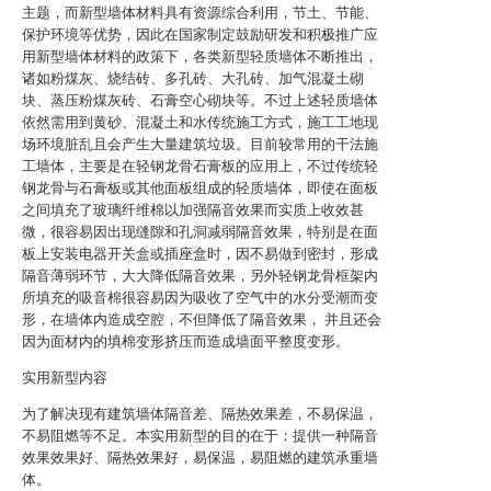
主题，而新型墙体材料具有资源综合利用，节土、节能、
保护环境等优势，因此在国家制定鼓励研发和积极推广应
用新型墙体材料的政策下，各类新型轻质墙体不断推出，
诸如粉煤灰、烧结砖、多孔砖、大孔砖、加气混凝土砌
块、蒸压粉煤灰砖、石膏空心砌块等。不过上述轻质墙体
依然需用到黄砂、混凝土和水传统施工方式，施工工地现
场环境脏乱且会产生大量建筑垃圾。目前较常用的干法施
工墙体，主要是在轻钢龙骨石膏板的应用上，不过传统轻
钢龙骨与石膏板或其他面板组成的轻质墙体，即使在面板
之间填充了玻璃纤维棉以加强隔音效果而实质上收效甚
微，很容易因出现缝隙和孔洞减弱隔音效果，特别是在面
板上安装电器开关盒或插座盒时，因不易做到密封，形成
隔音薄弱环节，大大降低隔音效果，另外轻钢龙骨框架内
所填充的吸音棉很容易因为吸收了空气中的水分受潮而变
形，在墙体内造成空腔，不但降低了隔音效果， 并且还会
因为面材内的填棉变形挤压而造成墙面平整度变形。
实用新型内容
为了解决现有建筑墙体隔音差、隔热效果差，不易保温，
不易阻燃等不足。本实用新型的目的在于：提供一种隔音
效果效果好、隔热效果好，易保温，易阻燃的建筑承重墙
体。