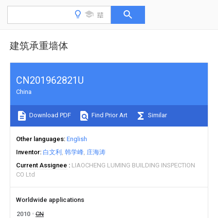
建筑承重墙体
CN201962821U
China
Download PDF
Find Prior Art
Similar
Other languages
English
Inventor
白文利
韩学峰
庄海涛
Current Assignee
LIAOCHENG LUMING BUILDING INSPECTION
CO Ltd
Worldwide applications
2010
CN