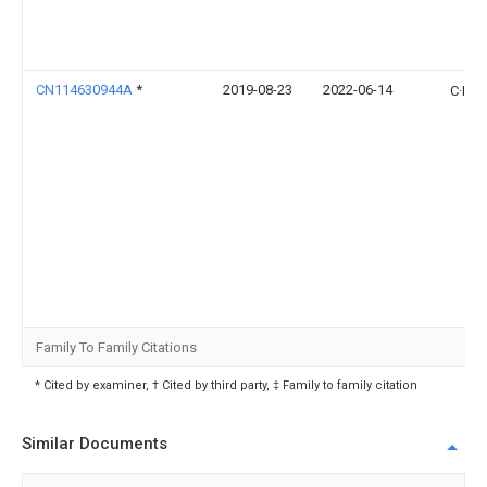
CN114630944A
*
2019-08-23
2022-06-14
C·I·维
Family To Family Citations
* Cited by examiner, † Cited by third party, ‡ Family to family citation
Similar Documents