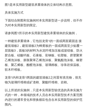
图1是本实用新型建筑承重墙体的立体结构示意图。
具体实施方式
下面结合附图和实施例对本实用新型进一步说明，但不作
为对本实用新型的限定。
请参阅图1所示的本实用新型建筑承重墙体的实施例，
一种建筑承重墙体，它包括龙骨1的一面或两面紧固连 接
建筑墙板2，建筑墙板2为蜂窝板的一面或两面至少贴覆一
层面板3，面板3的材料为水泥纤维加压板或玻镁板、防火
胶合板、硅酸钙板、石膏板、彩钢板、铝塑板、挤塑聚苯
乙烯泡沫板、膨胀聚苯乙烯泡沫板、聚氨酯泡沫板、橡塑
板、聚乙烯板、酚醛泡沫板、玻璃棉板、珍珠岩保温板、
软木纤维板。
龙骨1内和龙骨1两面的建筑墙板2之间置有填充物，填充
物为玻璃纤维棉或矿渣棉、聚酯纤维棉、岩棉。
以上所述的实施例，只是本实用新型较优选的具体实施方
式的一种，本领域的技术人员在本实用新型技术方案范围
内进行的通常变化和替换都应包含在本实用新型的保护范
围内。