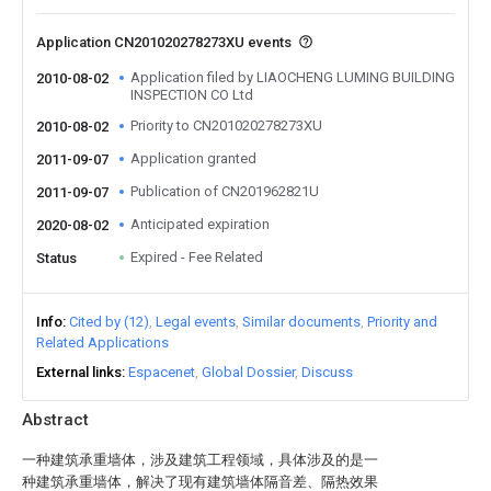
Application CN201020278273XU events
Application filed by LIAOCHENG LUMING BUILDING
2010-08-02
INSPECTION CO Ltd
Priority to CN201020278273XU
2010-08-02
Application granted
2011-09-07
Publication of CN201962821U
2011-09-07
Anticipated expiration
2020-08-02
Expired - Fee Related
Status
Info
Cited by (12)
Legal events
Similar documents
Priority and
Related Applications
External links
Espacenet
Global Dossier
Discuss
Abstract
一种建筑承重墙体，涉及建筑工程领域，具体涉及的是一
种建筑承重墙体，解决了现有建筑墙体隔音差、隔热效果