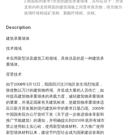
2.根据权利要求1所述的建筑承重墙体，其特征在于：所述
龙骨内和龙骨两面的建筑墙板之间置有填充物，填充物为
玻璃纤维棉或矿渣棉、聚酯纤维棉、岩棉。
Description
建筑承重墙体
技术领域
本实用新型涉及建筑工程领域，具体涉及的是一种建筑承
重墙体。
背景技术
由于2008年5月12日，我国四川汶川地区发生强烈地震，
致使数以万计的建筑物坍塌、并造成大量的人员伤亡，如
何提高建筑物承重墙体的承载力度，减轻建筑物承重墙体
的重量，并满足国家有关建筑标准，使建筑物承重墙体适
应日新月异发展的现代建筑科学的要求日显凸现。2005年
中国国务院办公厅曾经下发《关于进一步推进墙体革新和
推广节能建筑》的通知，并明确提出到2010年底所有城市
禁止使用粘土实心砖，使用新型墙体材料。大力推广使用
新型墙体材料以来，建设节约型社会成为国家建设发展的