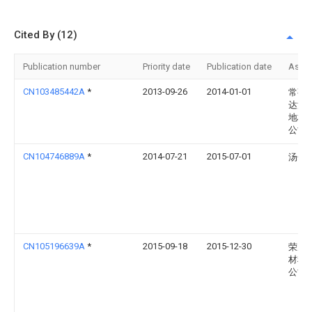
Cited By (12)
Publication number
Priority date
Publication date
Assi
CN103485442A
*
2013-09-26
2014-01-01
常熟
达洁
地板
公司
CN104746889A
*
2014-07-21
2015-07-01
汤子
CN105196639A
*
2015-09-18
2015-12-30
荣成
材料
公司