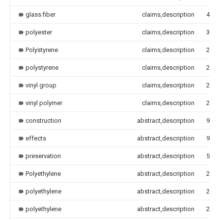
glass fiber
claims,description
4
polyester
claims,description
3
Polystyrene
claims,description
2
polystyrene
claims,description
2
vinyl group
claims,description
2
vinyl polymer
claims,description
2
construction
abstract,description
9
effects
abstract,description
9
preservation
abstract,description
5
Polyethylene
abstract,description
2
polyethylene
abstract,description
2
polyethylene
abstract,description
2