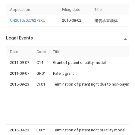
Application
Filing date
Title
CN201020278273XU
2010-08-02
建筑承重墙体
Legal Events
Date
Code
Title
2011-09-07
C14
Grant of patent or utility model
2011-09-07
GR01
Patent grant
2015-09-23
CF01
Termination of patent right due to non-payment
2015-09-23
EXPY
Termination of patent right or utility model