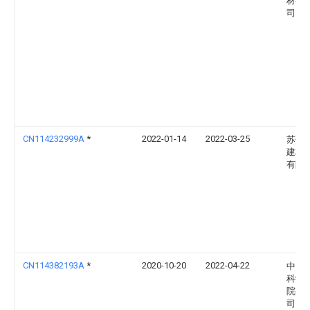
材有
司
CN114232999A
*
2022-01-14
2022-03-25
苏州
建材
有限
CN114382193A
*
2020-10-20
2022-04-22
中国
科学
院有
司