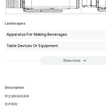
Landscapes
Apparatus For Making Beverages
Table Devices Or Equipment
Show more
Description
带过滤杯体的茶杯
技术领域：