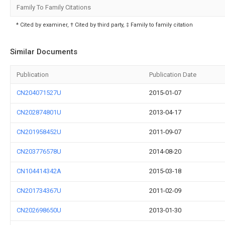
Family To Family Citations
* Cited by examiner, † Cited by third party, ‡ Family to family citation
Similar Documents
Publication
Publication Date
CN204071527U
2015-01-07
CN202874801U
2013-04-17
CN201958452U
2011-09-07
CN203776578U
2014-08-20
CN104414342A
2015-03-18
CN201734367U
2011-02-09
CN202698650U
2013-01-30