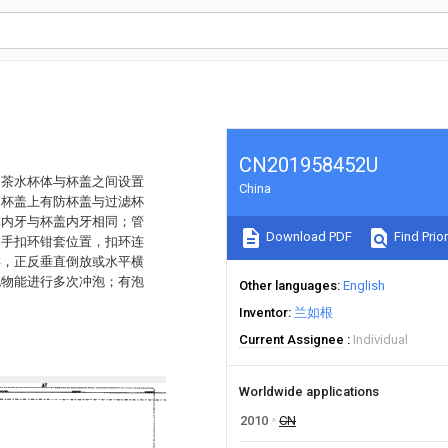
CN201958452U
。茶水杯体与杯盖之间设置
China
；杯盖上有防杯盖与过滤杯
体内牙与杯盖内牙相同；管
Download PDF
Find Prior
提手扣环钳套位置，扣环连
样，正反垂直倒放或水平横
泡物能进行多次冲泡；有泡
Other languages
English
Inventor
兰如根
Current Assignee
Individual
Worldwide applications
2010
CN