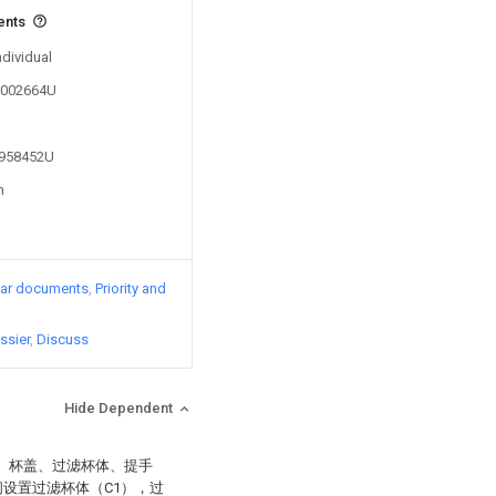
ents
ndividual
07002664U
1958452U
n
lar documents
Priority and
ssier
Discuss
Hide Dependent
体、杯盖、过滤杯体、提手
间设置过滤杯体（C1），过