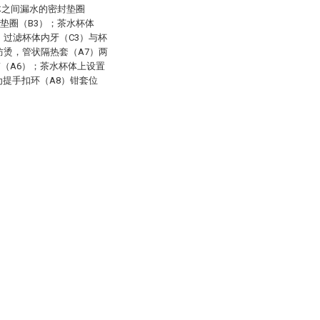
体之间漏水的密封垫圈
垫圈（B3）；茶水杯体
，过滤杯体内牙（C3）与杯
防烫，管状隔热套（A7）两
（A6）；茶水杯体上设置
为提手扣环（A8）钳套位