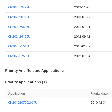
CN202553297U
2012-11-28
CN202820715U
2013-03-27
CN203369696U
2014-01-01
CN202426125U
2012-09-12
CN204071510U
2015-01-07
CN202287530U
2012-07-04
Priority And Related Applications
Priority Applications (1)
Application
Priority date
CN2010207002664U
2010-12-31