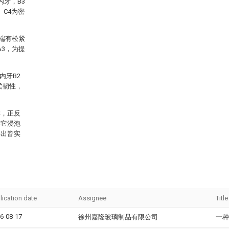
内牙，B3
、C4为密
两端有松紧
A3，为提
内牙B2
柔韧性，
样，正反
其它浸泡
外出皆实
lication date
Assignee
Title
6-08-17
徐州嘉隆玻璃制品有限公司
一种