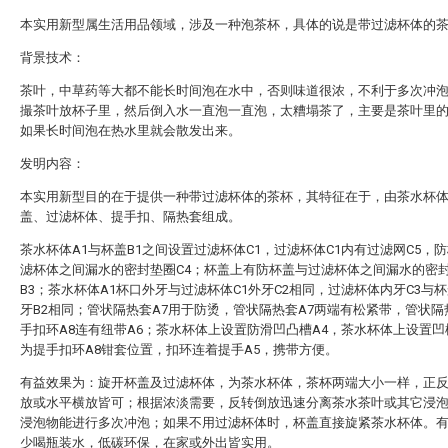
本实用新型属生活用品领域，涉及一种泡茶杯，具体的说是带过滤杯体的
背景技术：
茶叶，中草药等大都不能长时间泡在水中，否则味道很浓，不利于多次冲
撮茶叶放杯子里，然后倒入水一直泡一直泡，太糟塌茶了，主要是茶叶里
如果长时间泡在热水里就会散发出来。
发明内容：
本实用新型目的在于提供一种带过滤杯体的茶杯，其特征在于，由茶水杯
盖、过滤杯体、提手扣、隔热套组成。
茶水杯体A1与杯盖B1之间设置过滤杯体C1，过滤杯体C1内有过滤网C5，
滤杯体之间漏水的密封垫圈C4；杯盖上有防杯盖与过滤杯体之间漏水的密
B3；茶水杯体A1杯口外牙与过滤杯体C1外牙C2相同，过滤杯体内牙C3与杯
牙B2相同；管状隔热套A7用于防烫，管状隔热套A7两端有松紧带，管状隔
手扣环A8连有纽带A6；茶水杯体上设置防滑凹凸槽A4，茶水杯体上设置凹
为提手扣环A8钳套位置，扣环连着提手A5，携带方便。
有益效果为：旋开杯盖及过滤杯体，为茶水杯体，茶杯两端大小一样，正
放或水平横放皆可；根据浓淡需要，反转倒放迅速分离茶水茶叶或其它浸
浸泡物能进行多次冲泡；如果不用过滤杯体时，杯盖直接旋紧茶水杯体。
少喝瓶装水，低碳环保，在家或外出皆实用。