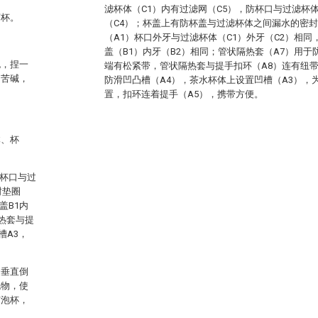
滤杯体（C1）内有过滤网（C5），防杯口与过滤杯
茶杯。
（C4）；杯盖上有防杯盖与过滤杯体之间漏水的密封
（A1）杯口外牙与过滤杯体（C1）外牙（C2）相同
盖（B1）内牙（B2）相同；管状隔热套（A7）用于
泡，捏一
端有松紧带，管状隔热套与提手扣环（A8）连有纽带
的苦碱，
防滑凹凸槽（A4），茶水杯体上设置凹槽（A3），
置，扣环连着提手（A5），携带方便。
体、杯
防杯口与过
封垫圈
盖B1内
热套与提
槽A3，
反垂直倒
泡物，使
有泡杯，