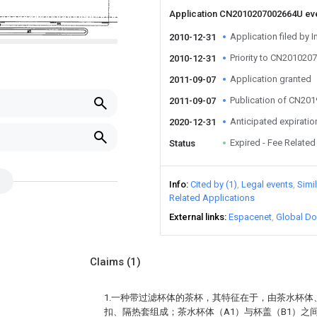
Application CN2010207002664U ev
Application filed by I
2010-12-31
Priority to CN20102
2010-12-31
Application granted
2011-09-07
Publication of CN20
2011-09-07
Anticipated expiratio
2020-12-31
Expired - Fee Related
Status
Info
Cited by (1)
Legal events
Simi
Related Applications
External links
Espacenet
Global Do
Claims
(1)
1.一种带过滤杯体的茶杯，其特征在于，由茶水杯
扣、隔热套组成；茶水杯体（A1）与杯盖（B1）之