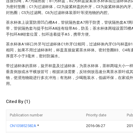
连接扣绳，A7为隔热套；B1为杯盖，B2为杯盖旋紧茶水杯体或过滤杯体的
为密封垫圈；C1为过滤杯体，C2为旋紧杯盖的外牙，C3为旋紧杯体的内牙
封热圈；C5为过滤网。C6为过滤杯体装茶叶等浸泡物的内腔。
茶水杯体上设置防滑凹凸槽A4，管状隔热套A7用于防烫，管状隔热套A7
带，管状隔热套与提手扣环A8连有纽带A6，防丢；茶水杯体两端设置凹槽
手扣环A8钳套位置，扣环连着提手A5，携带方便。
茶水杯体A1杯口外牙与过滤杯体C1外牙C2相同，过滤杯体内牙C3与杯盖B1
相同，如果不用过滤杯体时，杯盖直接旋紧茶水杯体。密封垫圈B3、C4有
厚度不小于3毫米，密封防漏水。
带过滤杯体的茶杯，旋开杯盖及过滤杯体，为茶水杯体，茶杯两端大小一
垂直倒放或水平横放皆可；根据浓淡需要，反转倒放迅速分离茶水茶叶或
物，使浸泡物能进行多次冲泡；有泡杯，少喝瓶装水，低碳环保，在家或
用。
Cited By (1)
Publication number
Priority date
Pub
CN105852582A
*
2016-06-27
201