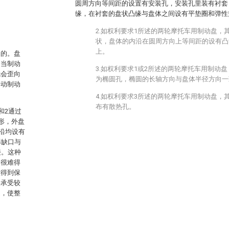
圆周方向等间距的设置有安装孔，安装孔里装有衬套
缘，在衬套的盘状凸缘与盘体之间设有平垫圈和弹性
2.如权利要求1所述的两轮摩托车用制动盘，
状，盘体的内沿在圆周方向上等间距的设有凸
上。
动的。盘
，当制动
3.如权利要求1或2所述的两轮摩托车用制动
就会歪向
为椭圆孔，椭圆的长轴方向与盘体半径方向一
浮动制动
4.如权利要求3所述的两轮摩托车用制动盘，
布有散热孔。
和2通过
形，外盘
内沿均设有
形缺口与
接。这种
却很难得
难得到保
要承受较
起，使整