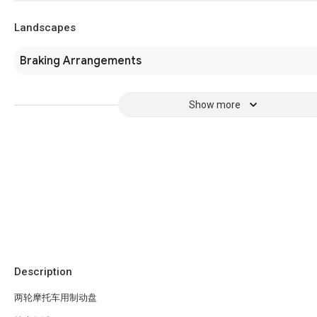
Landscapes
Braking Arrangements
Show more
Description
两轮摩托车用制动盘