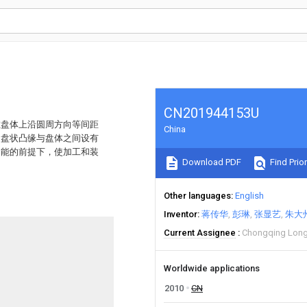
CN201944153U
在盘体上沿圆周方向等间距
China
的盘状凸缘与盘体之间设有
功能的前提下，使加工和装
Download PDF
Find Prior
Other languages
English
Inventor
蒋传华
彭琳
张显艺
朱大
Current Assignee
Chongqing Longx
Worldwide applications
2010
CN