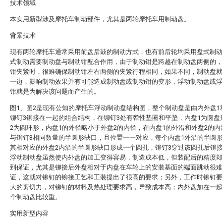
技术领域
本实用新型涉及摩托车制动部件，尤其是两轮摩托车用制动盘。
背景技术
现有两轮摩托车通常采用前盘后鼓的制动方式，也有前后轮均采用盘式制
式制动需要制动盘与制动钳配合作用，由于制动钳是跨越在制动盘两侧的
钳夹紧时，很难确保制动钳左右两侧的夹紧行程相同，如果不同，制动盘
一边，影响制动效果并有可能造成制动盘或制动钳的变形，浮动制动盘或
钳就是为解决该问题而产生的。
图1、图2是现有公知的摩托车浮动制动盘结构图，整个制动盘是由内外盘1
铆钉3铆接在一起的组合结构，在铆钉3处有弹性垫圈和平垫，内盘1为圆盘
2为圆环形，内盘1的外径略小于外盘2的内径，在内盘1的外沿和外盘2的
与铆钉3相同数量的半圆形缺口，且位置一一对应，每个内盘1外沿的半圆
其相对应的外盘2内沿的半圆形缺口形成一个圆孔，铆钉3穿过该圆孔后铆
浮动制动盘虽然使内外盘的加工变得容易，制造成本低，但装配后的精度
到保证，尤其是铆接后外盘相对于内盘在车轮上的安装基面的端面跳动很
证，这就对铆钉的铆接工艺和工装提出了很高的要求；另外，工作时铆钉
大的剪切力，对铆钉的材料及热处理要求高，导致成本高；内外盘加在一
个制动盘比较重。
实用新型内容