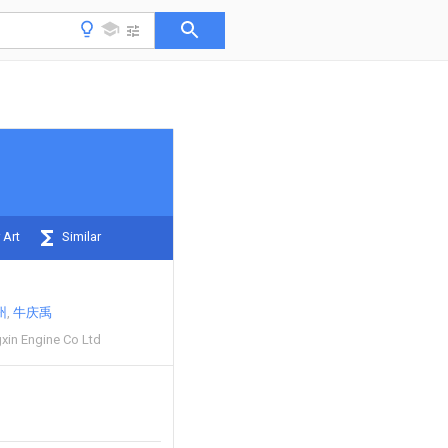
 Art
Similar
州
牛庆禹
in Engine Co Ltd