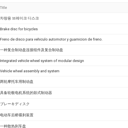
Title
차량용 브레이크 디스크
Brake disc for bicycles
Freno de disco para vehiculo automotor y guarnicion de freno.
一种复合制动盘连接组件及复合制动盘
Integrated vehicle wheel system of modular design
Vehicle wheel assembly and system
两轮摩托车用制动盘
具备轮毂电机系统的鼓式制动器
ブレーキディスク
电动车后桥碟刹装置
一种散热刹车盘