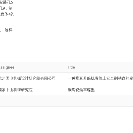
安装孔5
孔9，制
盘体4的
致，这样
ssignee
Title
杭州国电机械设计研究院有限公司
一种垂直升船机卷筒上安全制动盘的
國家中山科學研究院
碳陶瓷煞車碟盤