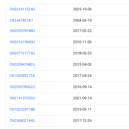
CN223411324U
2025-10-03
CA2447831A1
2004-05-19
CN205978188U
2017-02-22
CN201619560U
2010-11-03
CN207131774U
2018-03-23
CN202847682U
2013-04-03
CN106585273A
2017-04-26
CN205578562U
2016-09-14
CN214197053U
2021-09-14
CN102328718B
2015-03-11
CN206802144U
2017-12-26