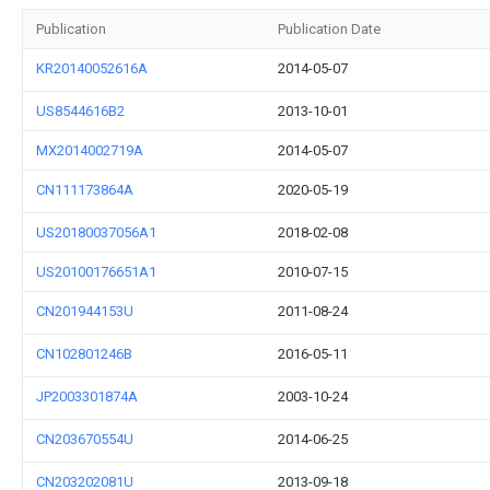
Publication
Publication Date
KR20140052616A
2014-05-07
US8544616B2
2013-10-01
MX2014002719A
2014-05-07
CN111173864A
2020-05-19
US20180037056A1
2018-02-08
US20100176651A1
2010-07-15
CN201944153U
2011-08-24
CN102801246B
2016-05-11
JP2003301874A
2003-10-24
CN203670554U
2014-06-25
CN203202081U
2013-09-18