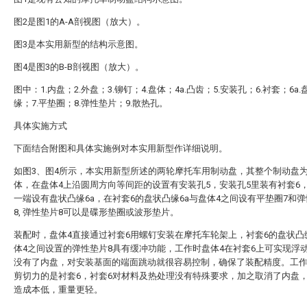
图2是图1的A-A剖视图（放大）。
图3是本实用新型的结构示意图。
图4是图3的B-B剖视图（放大）。
图中：1.内盘；2.外盘；3.铆钉；4.盘体；4a.凸齿；5.安装孔；6.衬套；6a
缘；7.平垫圈；8.弹性垫片；9.散热孔。
具体实施方式
下面结合附图和具体实施例对本实用新型作详细说明。
如图3、图4所示，本实用新型所述的两轮摩托车用制动盘，其整个制动盘
体，在盘体4上沿圆周方向等间距的设置有安装孔5，安装孔5里装有衬套6
一端设有盘状凸缘6a，在衬套6的盘状凸缘6a与盘体4之间设有平垫圈7和
8, 弹性垫片8可以是碟形垫圈或波形垫片。
装配时，盘体4直接通过衬套6用螺钉安装在摩托车轮架上，衬套6的盘状凸
体4之间设置的弹性垫片8具有缓冲功能，工作时盘体4在衬套6上可实现浮
没有了内盘，对安装基面的端面跳动就很容易控制，确保了装配精度。工
剪切力的是衬套6，衬套6对材料及热处理没有特殊要求，加之取消了内盘
造成本低，重量更轻。