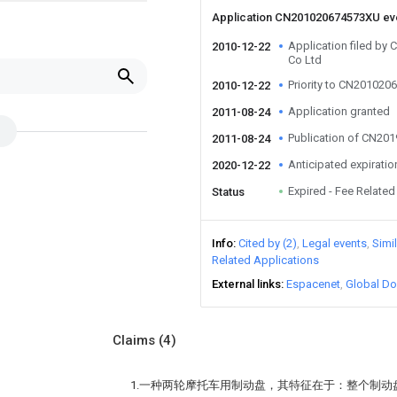
Application CN201020674573XU e
Application filed by
2010-12-22
Co Ltd
Priority to CN20102
2010-12-22
Application granted
2011-08-24
Publication of CN20
2011-08-24
Anticipated expiratio
2020-12-22
Expired - Fee Related
Status
Info
Cited by (2)
Legal events
Simi
Related Applications
External links
Espacenet
Global Do
Claims
(4)
1.一种两轮摩托车用制动盘，其特征在于：整个制