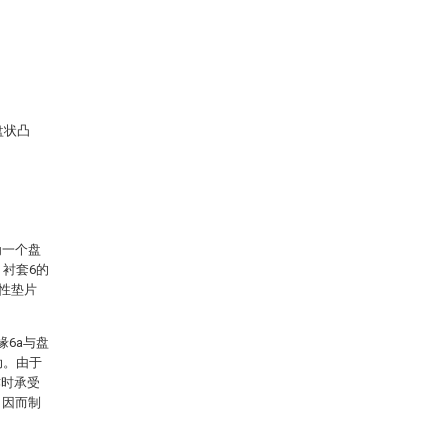
.盘状凸
为一个盘
，衬套6的
弹性垫片
缘6a与盘
动。由于
作时承受
，因而制