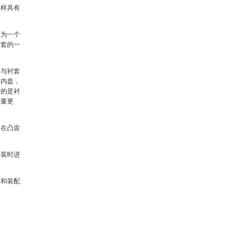
同样具有
盘为一个
衬套的一
侧与衬套
有内盘，
力的是衬
重量更
置在凸齿
安装时进
工和装配