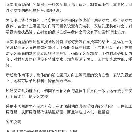
本实用新型的目的是提供一种装配精度易于保证，制造成本低，重量轻，
浮动功能的两轮摩托车用制动盘。
为实现上述技术目的，本实用新型提供的两轮摩托车用制动盘，整个制动
盘体，在盘体上沿圆周方向等间距的设置有安装孔，安装孔里装有衬套，
端设有盘状凸缘，在衬套的盘状凸缘与盘体之间设有平垫圈和弹性垫片。
本实用新型的制动盘直接通过衬套用螺钉安装在摩托车轮架上，盘体的一
的盘状凸缘之间设有弹性垫片，工作时盘体在衬套上可实现浮动。由于没
对安装基面的端面跳动就很容易控制，确保了装配精度；工作时承受剪切
套，对材料及热处理没有特殊要求，加之取消了内盘，因而制造成本低，
轻。
所述盘体为环状，盘体的内沿在圆周方向上等间距的设有凸齿，安装孔设
上，这样可以节约材料，降低制造成本。
所述安装孔为椭圆孔，椭圆的长轴方向与盘体半径方向一致，这样便于在
行间隙调节，使安装方便。
采用本实用新型的技术方案，在确保制动盘具有浮动功能的前提下，使加
更容易，从而更容易确保装配精度，而且制造成本低，重量轻。
附图说明
图1是现有公知的摩托车制动盘结构示意图。