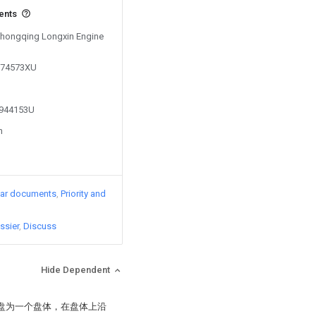
vents
 Chongqing Longxin Engine
0674573XU
1944153U
n
lar documents
Priority and
ssier
Discuss
Hide Dependent
动盘为一个盘体，在盘体上沿