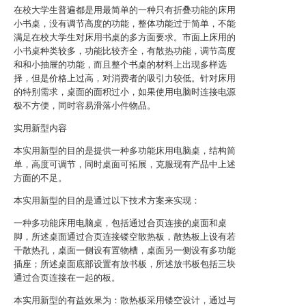
在校大学生普遍都是用最简单的一种只有折叠功能的床用
小书桌，没有调节高度的功能，整体功能过于简单，不能
满足在校大学生对床用书桌的多方面要求。市面上床用的
小书桌种类较多，功能比较齐全，有散热功能，调节高度
和和小抽屉的功能，而且整个书桌的材料上出现多样选
择，但是价格上过高，对消费者的吸引力较低。针对床用
的特别需求，桌面的面积过小，如果使用电脑时连接电源
极不方便，同时容易滑落小件物品。
实用新型内容
本实用新型的目的是提供一种多功能床用电脑桌，结构简
单，高度可调节，同时桌面可拓展，克服现有产品中上述
方面的不足。
本实用新型的目的是通过以下技术方案来实现：
一种多功能床用电脑桌，包括通过合页连接的桌面和桌
脚，所述桌面通过合页连接镂空散热板，散热板上设有若
干散热孔，桌面一侧设有置物槽，桌面另一侧设有多功能
插座；所述桌面底部设置有放书板，所述放书板包括三块
通过合页连接在一起的板。
本实用新型的有益效果为：散热板采用镂空设计，通过与