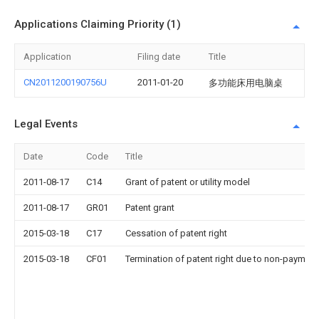
Applications Claiming Priority (1)
Application
Filing date
Title
CN2011200190756U
2011-01-20
多功能床用电脑桌
Legal Events
Date
Code
Title
2011-08-17
C14
Grant of patent or utility model
2011-08-17
GR01
Patent grant
2015-03-18
C17
Cessation of patent right
2015-03-18
CF01
Termination of patent right due to non-payment