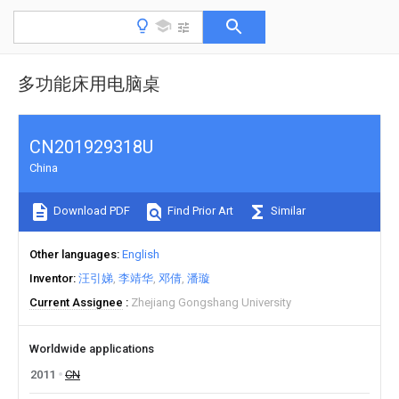
多功能床用电脑桌
CN201929318U
China
Download PDF
Find Prior Art
Similar
Other languages
English
Inventor
汪引娣
李靖华
邓倩
潘璇
Current Assignee
Zhejiang Gongshang University
Worldwide applications
2011
CN