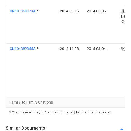
CN103960873A
*
2014-05-16
2014-08-06
苏州
印务
公司
CN104382355A
*
2014-11-28
2015-03-04
张丹
Family To Family Citations
* Cited by examiner, † Cited by third party, ‡ Family to family citation
Similar Documents