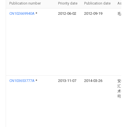
Publication number
Priority date
Publication date
Assi
CN102669940A
*
2012-06-02
2012-09-19
毛振
CN103653777A
*
2013-11-07
2014-03-26
安徽
汇电
术有
司