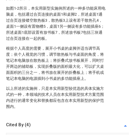
如图1-2所示，本实用新型实施例所述的一种多功能床用电
脑桌，包括通过合页连接的桌面1和桌脚2，所述桌面1通
过合页连接镂空散热板3，散热板3上设有若干散热孔4，
桌面1一侧设有置物槽5，桌面1另一侧设有多功能插座6；
所述桌面1底部设置有放书板7，所述放书板7包括三块通
过合页连接在一起的板。
根据个人高度的需要，展开小书桌的桌脚并适当调节高
度；依个人视觉的习惯，调节散热板与书桌面的角度，将
笔记本电脑放在散热板上；将折叠式放书板展开，同时打
开两边的辅助板，实现折叠版的面积最大化，可以扩大桌
面面积的三分之一，将书放在展开的折叠板上；将手机或
笔记本电脑的电源插到小书桌的多功能插座上。
以上所述的实施例，只是本实用新型较优选的具体实施方
式的一种，本领域的技术人员在本实用新型技术方案范围
内进行的通常变化和替换都应包含在本实用新型的保护范
围内。
Cited By (4)