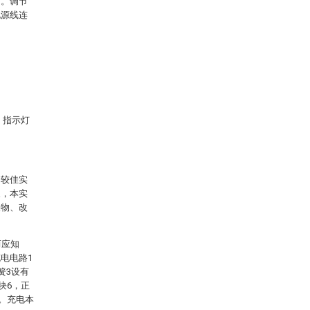
紧。调节
电源线连
；指示灯
合较佳实
反，本实
换物、改
而应知
电电路1
簧3设有
块6，正
7。充电本