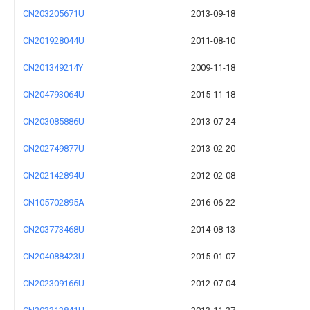
CN203205671U
2013-09-18
CN201928044U
2011-08-10
CN201349214Y
2009-11-18
CN204793064U
2015-11-18
CN203085886U
2013-07-24
CN202749877U
2013-02-20
CN202142894U
2012-02-08
CN105702895A
2016-06-22
CN203773468U
2014-08-13
CN204088423U
2015-01-07
CN202309166U
2012-07-04