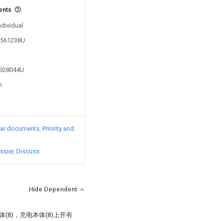
ents
ndividual
06561238U
1928044U
n
lar documents
Priority and
ssier
Discuss
Hide Dependent
(8)，充电本体(8)上开有