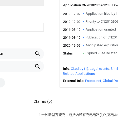
Application CN2010206561238U ev
Application filed by I
2010-12-02
Priority to CN20102
2010-12-02
Application granted
2011-08-10
Publication of CN20
2011-08-10
Anticipated expiratio
2020-12-02
ke
Expired - Fee Related
Status
Info
Cited by (1)
Legal events
Simi
Related Applications
External links
Espacenet
Global Do
Claims
(5)
1.一种新型万能充，包括内设有充电电路(1)的充电本体