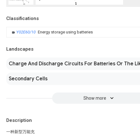
Classifications
Y02E60/10
Energy storage using batteries
Landscapes
Charge And Discharge Circuits For Batteries Or The Li
Secondary Cells
Show more
Description
一种新型万能充