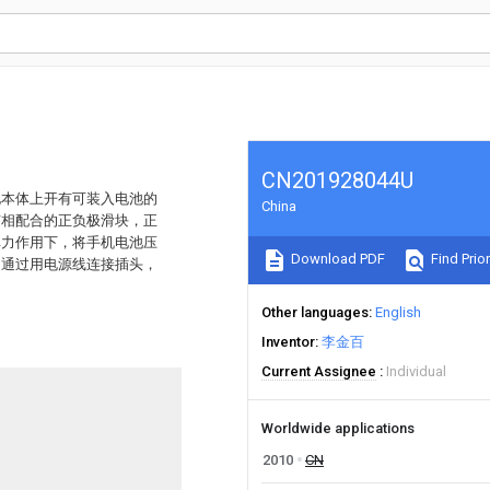
CN201928044U
电本体上开有可装入电池的
China
有相配合的正负极滑块，正
弹力作用下，将手机电池压
Download PDF
Find Prior
。通过用电源线连接插头，
Other languages
English
Inventor
李金百
Current Assignee
Individual
Worldwide applications
2010
CN