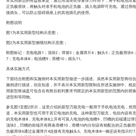
本实用新型的有益效果是：通过用顶块在弹簧弹力作用下，将手机电池压
正负极滑块，将触头对准手机电池的正负极，插入电源即可充电。通过用
接插头，可以防止阻碍插座上的其他插孔的使用。
附图说明
图1为本实用新型结构示意图；
图2为本实用新型侧视结构示意图；
附图标记：充电电路1；顶块2；弹簧3；金属弹片4；触头5；正负极滑块6
7；充电本体8；电池槽9；滑槽10；插头11。
具体实施方式
下面结合附图和实施例对本实用新型做进一步描述。虽然本实用新型将结
施例进行描述，但应知道，并不表示本实用新型限制在所述实施例中。相
用新型将涵盖可包含在有附后权利要求书限定的本实用新型的范围内的替
进型和等同物。
参见图1至图2所示，这里介绍的新型万能充电一般用于手机电池充电，然
道，本实用新型也可用于其它电池的充电。这种新型万能充，包括内设有充
的充电本体8，充电本体8上开有可装入电池的电池槽9，凹槽的后端通过弹
顶块2，凹槽的前端开有两条滑槽10，滑槽10内分别设有相配合的正负极滑
负极滑块6通过金属弹片4连接有充电触头5。充电本体8一侧还设有指示灯