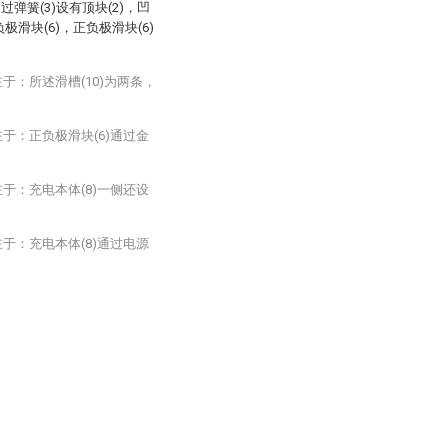
弹簧(3)设有顶块(2)，凹
极滑块(6)，正负极滑块(6)
于：所述滑槽(10)为两条，
于：正负极滑块(6)通过金
于：充电本体(8)一侧还设
于：充电本体(8)通过电源