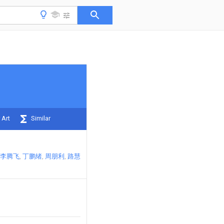
 Art
Similar
李腾飞
丁鹏绪
周朋利
路慧