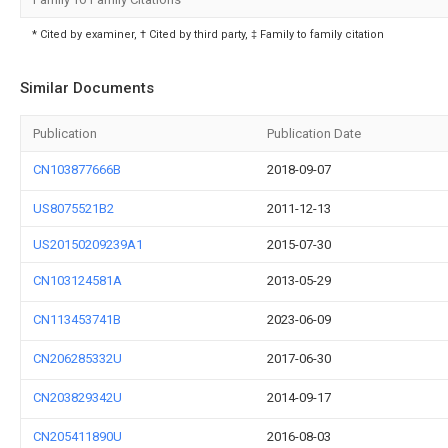
* Cited by examiner, † Cited by third party, ‡ Family to family citation
Similar Documents
Publication
Publication Date
CN103877666B
2018-09-07
US8075521B2
2011-12-13
US20150209239A1
2015-07-30
CN103124581A
2013-05-29
CN113453741B
2023-06-09
CN206285332U
2017-06-30
CN203829342U
2014-09-17
CN205411890U
2016-08-03