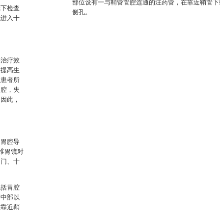
部位设有一与鞘管管腔连通的注药管，在靠近鞘管下
镜下检查
侧孔。
械进入十
法治疗效
，提高生
大患者所
胃腔，失
。因此，
（胃腔导
维胃镜对
幽门、十
包括胃腔
管中部以
在靠近鞘