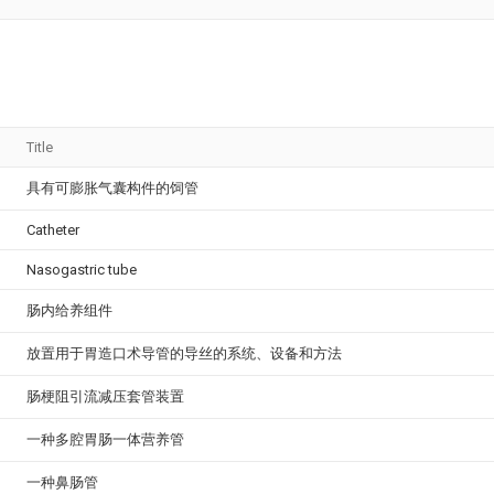
Title
具有可膨胀气囊构件的饲管
Catheter
Nasogastric tube
肠内给养组件
放置用于胃造口术导管的导丝的系统、设备和方法
肠梗阻引流减压套管装置
一种多腔胃肠一体营养管
一种鼻肠管