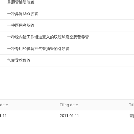
鼻胆管辅助装置
一种鼻胃肠双腔管
一种医用鼻肠管
一种经内镜工作钳道置入的双腔球囊空肠营养管
一种专用经鼻盲插气管插管的引导管
气囊导丝胃管
 date
Filing date
Tit
1-11
2011-01-11
胃