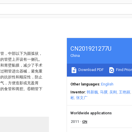
CN201921277U
长管，中部以下为圆弧状，
China
位的管壁上开设有一侧孔。
壁和胃壁黏膜，减少了手术
Download PDF
Find Prior
通过鞘管进出器械，避免重
好的抗折性和顺应性，防止
空气，方便造影或充盈胃
Other languages
English
窄的食管和胃腔。⑥鞘管下
Inventor
韩新巍
马骥
吴刚
王艳丽
彬
张文广
Worldwide applications
2011
CN