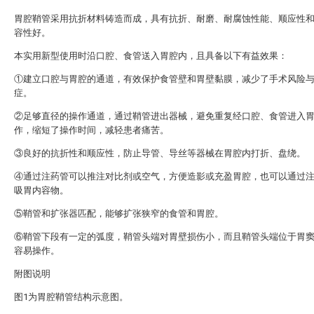
胃腔鞘管采用抗折材料铸造而成，具有抗折、耐磨、耐腐蚀性能、顺应性
容性好。
本实用新型使用时沿口腔、食管送入胃腔内，且具备以下有益效果：
①建立口腔与胃腔的通道，有效保护食管壁和胃壁黏膜，减少了手术风险
症。
②足够直径的操作通道，通过鞘管进出器械，避免重复经口腔、食管进入
作，缩短了操作时间，减轻患者痛苦。
③良好的抗折性和顺应性，防止导管、导丝等器械在胃腔内打折、盘绕。
④通过注药管可以推注对比剂或空气，方便造影或充盈胃腔，也可以通过
吸胃内容物。
⑤鞘管和扩张器匹配，能够扩张狭窄的食管和胃腔。
⑥鞘管下段有一定的弧度，鞘管头端对胃壁损伤小，而且鞘管头端位于胃
容易操作。
附图说明
图1为胃腔鞘管结构示意图。