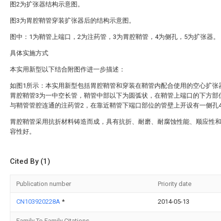
图2为扩张器结构示意图。
图3为胃腔鞘管穿装扩张器后的结构示意图。
图中：1为鞘管上端口，2为注药管，3为胃腔鞘管，4为侧孔，5为扩张器。
具体实施方式
本实用新型以下结合附图作进一步描述：
如图1所示：本实用新型包括胃腔鞘管和穿装在鞘管内配合使用的空心扩张
胃腔鞘管3为一中空长管，鞘管中部以下为圆弧状，在鞘管上端口的下方部
与鞘管管腔连通的注药管2，在靠近鞘管下端口部位的管壁上开设有一侧孔
胃腔鞘管采用抗折材料铸造而成，具有抗折、耐磨、耐腐蚀性能、顺应性
容性好。
Cited By (1)
Publication number
Priority date
CN103920228A
*
2014-05-13
Family To Family Citations