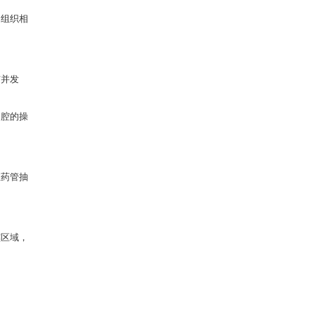
和组织相
与并发
胃腔的操
注药管抽
窦区域，