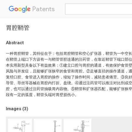
Patents
胃腔鞘管
Abstract
一种胃腔鞘管，其特征在于：包括胃腔鞘管和空心扩张器，鞘管为一中空
在鞘管上端口下方设有一与鞘管管腔连通的注药管，在靠近鞘管下端口部
本实用新型具备以下有益效果：①建立口腔与胃腔的通道，有效保护食管
风险与并发症，且能够扩张狭窄的食管和胃腔。②足够直径的操作通道，
复经口腔、食管进入胃腔的操作，缩短了操作时间，减轻患者痛苦。③良
导管、导丝等器械在胃腔内打折、盘绕。④通过注药管可以推注对比剂或
腔，也可以通过注药管抽吸胃内容物。⑤鞘管和扩张器匹配，能够扩张狭
段有一定的弧度，鞘管头端对胃壁损伤小。
Images (
3
)