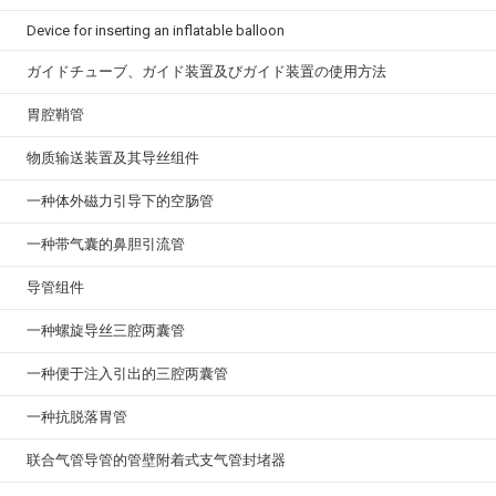
Device for inserting an inflatable balloon
ガイドチューブ、ガイド装置及びガイド装置の使用方法
胃腔鞘管
物质输送装置及其导丝组件
一种体外磁力引导下的空肠管
一种带气囊的鼻胆引流管
导管组件
一种螺旋导丝三腔两囊管
一种便于注入引出的三腔两囊管
一种抗脱落胃管
联合气管导管的管壁附着式支气管封堵器