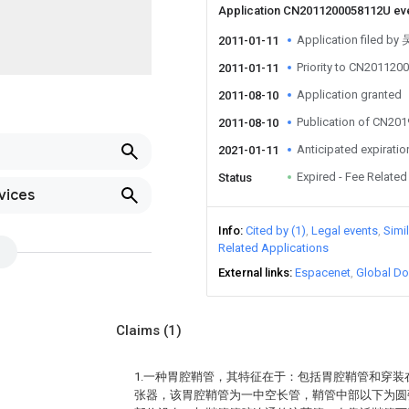
Application CN2011200058112U ev
Application filed by
2011-01-11
Priority to CN20112
2011-01-11
Application granted
2011-08-10
Publication of CN20
2011-08-10
Anticipated expiratio
2021-01-11
Expired - Fee Related
Status
vices
Info
Cited by (1)
Legal events
Simi
Related Applications
External links
Espacenet
Global Do
Claims
(1)
1.一种胃腔鞘管，其特征在于：包括胃腔鞘管和穿
张器，该胃腔鞘管为一中空长管，鞘管中部以下为圆