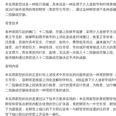
本实用新型涉及一种医疗器械，具体说是一种应用于介入放射学和纤维胃
或治疗操作使用的胃腔鞘管（胃腔导引导管）。通过这种鞘管便于各种器
二指肠或空肠。
背景技术
各种原因引起的幽门、十二指肠、空肠上段狭窄或瘘，采用介入放射学方
果立竿见影，能够即刻撑开狭窄的上消化道或者封堵瘘口，恢复正常饮食
活质量，其操作具有安全、疗效好、创伤小、费用低等优点，越来越为广
接受。由于胃腔巨大，伸缩性强，往往导管、导丝或纤维胃镜进入巨大的
去支撑力，而在胃腔内打折、盘绕，无法进一步插入十二指肠或空肠上段
能否顺利通过胃腔进入十二指肠或空肠决定手术的成败。
发明内容
本实用新型的目的正是针对上述技术中所存在的问题而提供一种胃腔鞘管
引导管）。该鞘管是根据上消化道解剖学特点、X线监测下介入放射学或纤
十二指肠或空肠上段病变进行检查、治疗的需求设计而成，为检查、治疗
二指肠或空肠病变提供一种理想可靠的途径。
本实用新型的目的是通过以下技术方案来实现的：本实用新型的胃腔鞘管
鞘管和穿装在鞘管内配合使用的空心扩张器，胃腔鞘管为一中空长管，鞘
下为圆弧状，在鞘管上端口的下方部位设有一与鞘管管腔连通的注药管，
管下端口部位的管壁上开设有一侧孔
。