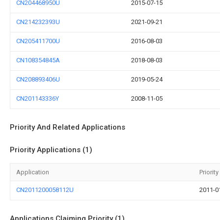
CN204468950U
2015-07-15
CN214232393U
2021-09-21
CN205411700U
2016-08-03
CN108354845A
2018-08-03
CN208893406U
2019-05-24
CN201143336Y
2008-11-05
Priority And Related Applications
Priority Applications (1)
Application
Priority
CN2011200058112U
2011-0
Applications Claiming Priority (1)