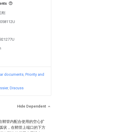
ents
 吴刚
00058112U
1921277U
n
lar documents
Priority and
ssier
Discuss
Hide Dependent
装在鞘管内配合使用的空心扩
弧状，在鞘管上端口的下方