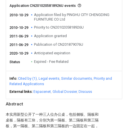
Application CN2010205818926U events
Application filed by PINGHU CITY CHENGDING
2010-10-29
FURNITURE CO Ltd
Priority to CN2010205818926U
2010-10-29
Application granted
2011-06-29
Publication of CN201879076U
2011-06-29
Anticipated expiration
2020-10-29
Expired - Fee Related
Status
Info
Cited by (1)
Legal events
Similar documents
Priority and
Related Applications
External links
Espacenet
Global Dossier
Discuss
Abstract
本实用新型公开了一种三人位办公桌，包括侧板、隔板和
桌板，隔板有三块，分别为第一隔板、第二隔板和第三隔
板，第一隔板、第二隔板和第三隔板的一边固定在一起，