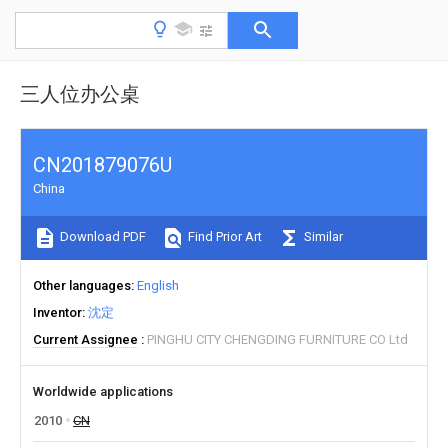
三人位办公桌
CN201879076U
China
Download PDF
Find Prior Art
Similar
Other languages
English
Inventor
沈定
Current Assignee
PINGHU CITY CHENGDING FURNITURE CO Ltd
Worldwide applications
2010
CN