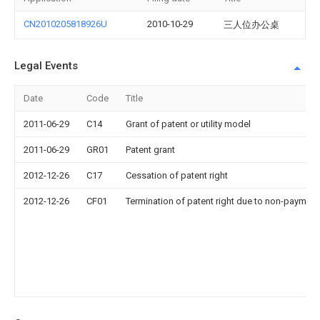
CN2010205818926U
2010-10-29
三人位办公桌
Legal Events
Date
Code
Title
2011-06-29
C14
Grant of patent or utility model
2011-06-29
GR01
Patent grant
2012-12-26
C17
Cessation of patent right
2012-12-26
CF01
Termination of patent right due to non-payment