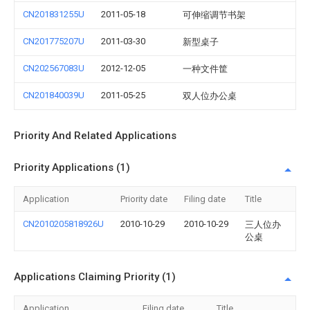
CN201831255U
2011-05-18
可伸缩调节书架
CN201775207U
2011-03-30
新型桌子
CN202567083U
2012-12-05
一种文件筐
CN201840039U
2011-05-25
双人位办公桌
Priority And Related Applications
Priority Applications (1)
Application
Priority date
Filing date
Title
CN2010205818926U
2010-10-29
2010-10-29
三人位办
公桌
Applications Claiming Priority (1)
Application
Filing date
Title