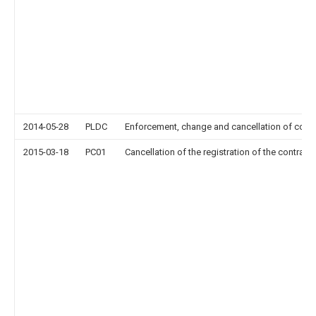
2014-05-28
PLDC
Enforcement, change and cancellation of contrac
2015-03-18
PC01
Cancellation of the registration of the contract 