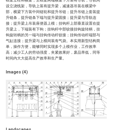
框架立柱和横梁，主框架两端横梁下方装有导轨，导轨间
设立浇线架，导轨上装有提升梁，减速器吊装在横梁中
部，横梁下方装中间链轮和提升吊链；提升吊链上套装提
升链条，提升链条下端与提升梁固接；提升梁与导轨连
接；提升梁上吊装座便器上模；挂钩杆上部垂直设置在提
升梁上，下端装有下钩；挂钩杆中部铰接挂钩旋转柄，挂
钩旋转柄的另一端与挂钩传动杆铰接；挂钩传动杆端部与
气缸连接；提升梁与上模间装有气袋。本实用新型结构简
单，操作方便，能够同时实现多个上模作业，工作效率
高；减少工人的劳动强度，夹紧效果好，废品率低，同等
时间内大大提高生产效率和生产量。
Images (
4
)
Landscapes