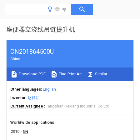
座便器立浇线吊链提升机
CN201864500U
China
Download PDF
Find Prior Art
Similar
Other languages
English
Inventor
赵祥启
Current Assignee
Tangshan Hexiang Industrial Co Ltd
Worldwide applications
2010
CN