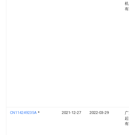
机电
有限
CN114249235A
*
2021-12-27
2022-03-29
广东
起重
有限