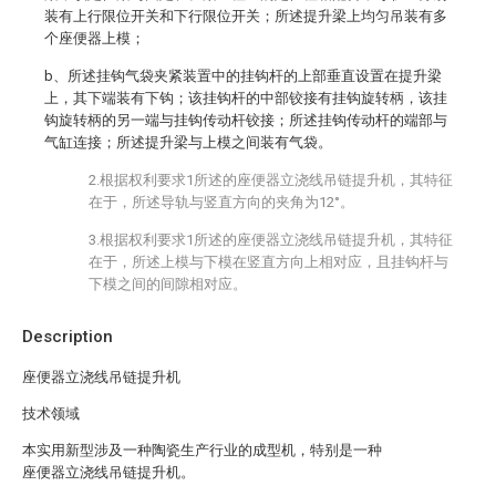
装有上行限位开关和下行限位开关；所述提升梁上均匀吊装有多
个座便器上模；
b、所述挂钩气袋夹紧装置中的挂钩杆的上部垂直设置在提升梁
上，其下端装有下钩；该挂钩杆的中部铰接有挂钩旋转柄，该挂
钩旋转柄的另一端与挂钩传动杆铰接；所述挂钩传动杆的端部与
气缸连接；所述提升梁与上模之间装有气袋。
2.根据权利要求1所述的座便器立浇线吊链提升机，其特征
在于，所述导轨与竖直方向的夹角为12°。
3.根据权利要求1所述的座便器立浇线吊链提升机，其特征
在于，所述上模与下模在竖直方向上相对应，且挂钩杆与
下模之间的间隙相对应。
Description
座便器立浇线吊链提升机
技术领域
本实用新型涉及一种陶瓷生产行业的成型机，特别是一种
座便器立浇线吊链提升机。