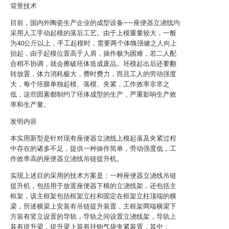
背景技术
目前，国内外陶瓷生产企业的成型设备——座便器立浇线均
采用人工手动起模的落后工艺。由于上模重量较大，一般
为40公斤以上，手工起模时，需要两个体魄强健之人向上
抬起，由于起模位置高于人肩，操作极为困难，若二人配
合稍不协调，就会擦破坯体造成废品。坯模起出后还要翻
转放置，体力消耗极大，费时费力，而且工人的劳动强度
大，每个坯膜单独起模、落模、夹紧，工作效率非常之
低，这些因素都制约了坯体成型的生产，严重影响生产效
率和生产量。
发明内容
本实用新型是针对现有座便器立浇线上模起落及夹紧过程
中存在的诸多不足，提供一种操作简单，劳动强度低，工
作效率高的座便器立浇线吊链提升机。
实现上述目的采用的技术方案是：一种座便器立浇线吊链
提升机，包括用于放置座便器下模的立浇线架，还包括主
框架，该主框架包括框架立柱和固定在框架立柱顶端的横
梁，所述横梁上安装有吊链提升装置，主框架两端横梁下
方装有竖立设置的导轨，导轨之间设置立浇线架，导轨上
装有提升梁，提升梁上装有挂钩气袋夹紧装置，其中：