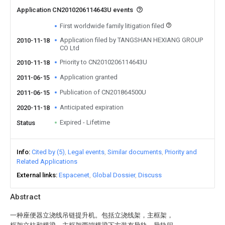
Application CN2010206114643U events
First worldwide family litigation filed
Application filed by TANGSHAN HEXIANG GROUP
2010-11-18
CO Ltd
Priority to CN2010206114643U
2010-11-18
Application granted
2011-06-15
Publication of CN201864500U
2011-06-15
Anticipated expiration
2020-11-18
Expired - Lifetime
Status
Info
Cited by (5)
Legal events
Similar documents
Priority and
Related Applications
External links
Espacenet
Global Dossier
Discuss
Abstract
一种座便器立浇线吊链提升机。包括立浇线架，主框架，