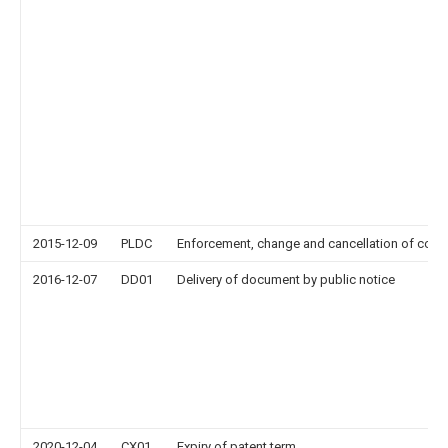
2015-12-09
PLDC
Enforcement, change and cancellation of contrac
2016-12-07
DD01
Delivery of document by public notice
2020-12-04
CX01
Expiry of patent term