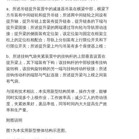
a、所述吊链提升装置中的减速器吊装在横梁中部，横梁下
方吊装有中间链轮和提升吊链；所述两中间链轮之间设有
提升轴，提升吊链上套装有提升链条，提升链条的下端与
提升梁固接；所述提升梁的两端通过导向轮与导轨滑动连
接；提升梁的侧面装有定位架，该定位架与固定在框架立
柱上的定位柱相配合；导轨上分别装有上行限位开关和下
行限位开关；所述提升梁上均匀吊装有多个座便器上模；
b、所述挂钩气袋夹紧装置中的挂钩杆的上部垂直设置在
提升梁上，其下端装有下钩；该挂钩杆的中部铰接有挂钩
旋转柄，该挂钩旋转柄的另一端与挂钩传动杆铰接；所述
挂钩传动杆的端部与气缸连接；所述提升梁与上模之间装
有气袋。
与现有技术相比，本实用新型结构简单，操作方便，能够
同时实现多个上模作业，工作效率高；减少工人的劳动强
度，夹紧效果好，废品率低，同等时间内大大提高生产效
率和生产量。
附图说明
图1为本实用新型整体结构示意图。