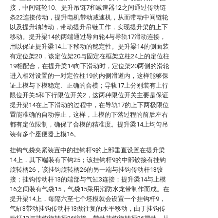
接，中间链轮10、提升吊链7和减速器12之间通过传动链
条22连接传动，提升电机带动减速机，从而带动中间链轮
以及提升轴转动，带动提升吊链工作，实现提升梁的上下
移动。提升梁14的两端通过导向轮4与导轨17滑动连接，
用以保证提升梁14上下移动的稳定性。提升梁14的侧面装
有定位架20，该定位架20与固定在框架立柱24上的定位柱
19相配合，在提升梁14向下滑动时，定位架20两侧的滑轮
进入相对设置的一对定位柱19的内侧滑道内，这样能够保
证上模与下模稳定、正确的合模；导轨17上分别装有上行
限位开关5和下行限位开关2，这两种限位开关主要是保证
提升梁14在上下滑动的过程中，在导轨17的上下两极限位
置能准确的自动停止，这样，上模的下落过程的前后左右
都有定位限制，确保了合模的精准度。提升梁14上均匀吊
装有多个座便器上模16。
挂钩气袋夹紧装置中的挂钩杆9的上部垂直设置在提升梁
14上，其下端装有下钩25；该挂钩杆9的中部铰接有挂钩
旋转柄26，该挂钩旋转柄26的另一端与挂钩传动杆13铰
接；挂钩传动杆13的端部与气缸3连接；提升梁14与上模
16之间装有气袋15，气袋15采用消防水龙带制作而成。在
提升梁14上，每隔六至七个坯模就会设置一个挂钩杆9，
气缸3带动挂钩传动杆13做往复的水平移动，由于挂钩传