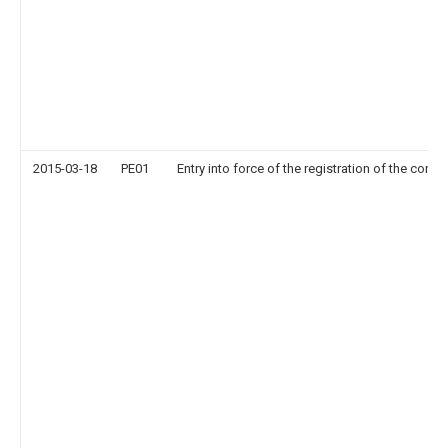
2015-03-18
PE01
Entry into force of the registration of the contr