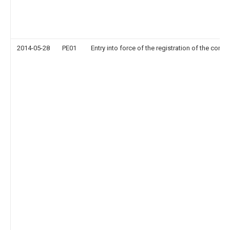
2014-05-28
PE01
Entry into force of the registration of the contr