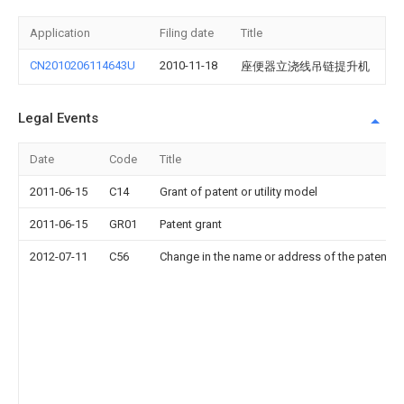
Application
Filing date
Title
CN2010206114643U
2010-11-18
座便器立浇线吊链提升机
Legal Events
Date
Code
Title
2011-06-15
C14
Grant of patent or utility model
2011-06-15
GR01
Patent grant
2012-07-11
C56
Change in the name or address of the patentee