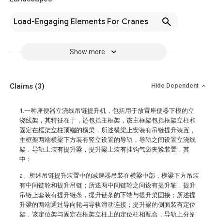
Load-Engaging Elements For Cranes
Show more
Claims
(3)
Hide Dependent
1.一种座便器立浇线吊链提升机，包括用于放置座便器下模的立
浇线架，其特征在于，还包括主框架，该主框架包括框架立柱和
固定在框架立柱顶端的横梁，所述横梁上安装有吊链提升装置，
主框架两端横梁下方装有竖立设置的导轨，导轨之间设置立浇线
架，导轨上装有提升梁，提升梁上装有挂钩气袋夹紧装置，其
中：
a、所述吊链提升装置中的减速器吊装在横梁中部，横梁下方吊装
有中间链轮和提升吊链；所述两中间链轮之间设有提升轴，提升
吊链上套装有提升链条，提升链条的下端与提升梁固接；所述提
升梁的两端通过导向轮与导轨滑动连接；提升梁的侧面装有定位
架，该定位架与固定在框架立柱上的定位柱相配合；导轨上分别