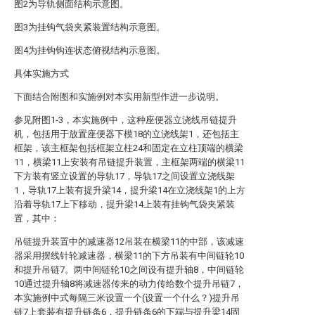
图2为导轨侧面结构示意图。
图3为挂钩气袋夹紧装置结构示意图。
图4为挂钩钩连状态俯视结构示意图。
具体实施方式
下面结合附图和实施例对本实用新型作进一步说明。
参见附图1-3，本实施例中，这种座便器立浇线吊链提升
机，包括用于放置座便器下模18的立浇线架1，还包括主
框架，该主框架包括框架立柱24和固定在立柱顶端的横梁
11，横梁11上安装有吊链提升装置，主框架两端的横梁11
下方装有竖立设置的导轨17，导轨17之间设置立浇线架
1，导轨17上装有提升梁14，提升梁14在立浇线架1的上方
沿着导轨17上下移动，提升梁14上装有挂钩气袋夹紧装
置，其中：
吊链提升装置中的减速器12吊装在横梁11的中部，该减速
器采用摆线针轮减速器，横梁11的下方吊装有中间链轮10
和提升吊链7。两中间链轮10之间设有提升轴8，中间链轮
10通过提升轴8将减速器传来的动力传给数个提升吊链7，
本实施例中式每隔三米设置一个(设置一个什么？)提升吊
链7上套装有提升链条6，提升链条6的下端与提升梁14固