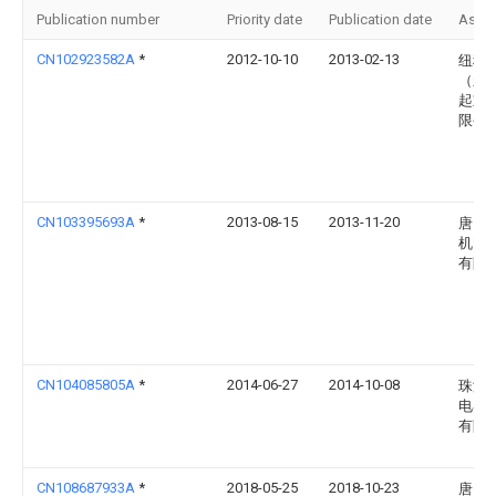
Publication number
Priority date
Publication date
Assi
CN102923582A
*
2012-10-10
2013-02-13
纽科
（新
起重
限公
CN103395693A
*
2013-08-15
2013-11-20
唐山
机电
有限
CN104085805A
*
2014-06-27
2014-10-08
珠海
电器
有限
CN108687933A
*
2018-05-25
2018-10-23
唐山