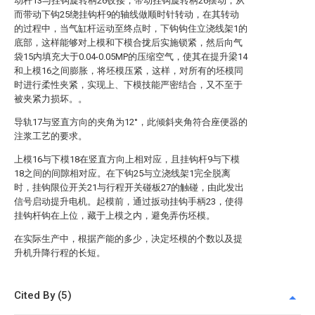
动杆13与挂钩旋转柄26铰接，带动挂钩旋转柄26摆动，从
而带动下钩25绕挂钩杆9的轴线做顺时针转动，在其转动
的过程中，当气缸杆运动至终点时，下钩钩住立浇线架1的
底部，这样能够对上模和下模合拢后实施锁紧，然后向气
袋15内填充大于0.04-0.05MP的压缩空气，使其在提升梁14
和上模16之间膨胀，将坯模压紧，这样，对所有的坯模同
时进行柔性夹紧，实现上、下模技能严密结合，又不至于
被夹紧力损坏。。
导轨17与竖直方向的夹角为12°，此倾斜夹角符合座便器的
注浆工艺的要求。
上模16与下模18在竖直方向上相对应，且挂钩杆9与下模
18之间的间隙相对应。在下钩25与立浇线架1完全脱离
时，挂钩限位开关21与行程开关碰板27的触碰，由此发出
信号启动提升电机。起模前，通过扳动挂钩手柄23，使得
挂钩杆钩在上位，藏于上模之内，避免弄伤坯模。
在实际生产中，根据产能的多少，决定坯模的个数以及提
升机升降行程的长短。
Cited By (5)