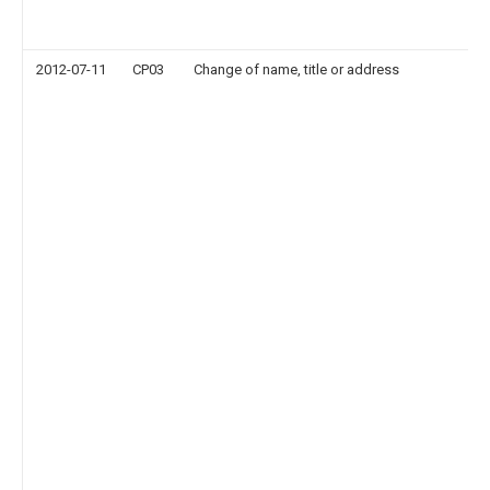
2012-07-11
CP03
Change of name, title or address