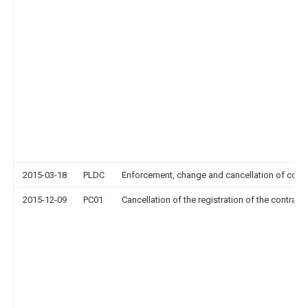
2015-03-18
PLDC
Enforcement, change and cancellation of contrac
2015-12-09
PC01
Cancellation of the registration of the contract 