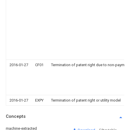
2016-01-27
CF01
Termination of patent right due to non-payment
2016-01-27
EXPY
Termination of patent right or utility model
Concepts
machine-extracted