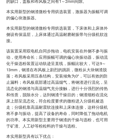
的缺口，盖板和布风板之间有1～2mm间隙。
本实用新型的钢渣微粉专用烘选装置，激振器为振幅可调
的偏心块激振器。
本实用新型的钢渣微粉专用烘选装置，下床体和上床体外
侧设有保温层，上床体通过高温耐磨耐振带与分级机软连
接。
该装置采用双电机自同步拖动，电机安装在外侧不参与振
动，使用寿命长；应用振幅可调的偏心块振动器，振动流
化干燥选粉装置运动轨迹呈直线，振幅比较大，可达9～
13mm，钢渣在布风板上剧烈的跳跃，微粉从大块钢渣脱
落；布风板采用压条结构，安装倾角为0°，可以有效的防
止漏料；布风板底部通过高温烟气，将钢渣进行流化，呈
流态化的钢渣与高温烟气充分接触，进行十分强烈的传热
和传质，脱除水分，达到钢渣干燥目的；钢渣细粉在流化
床上部呈流态化，符合粒度要求的微粉进入分级机被选
走；分级机靠高温耐震软连接和上床体连接，这样分级机
将不参与振动，提高了设备的寿命，同时降低了拖动电机
的功率。本实用新型主要用于钢渣的干燥与选粉，也可用
于矿渣、人工砂等粉粒料的干燥与选粉。
本实用新型具有以下优点：