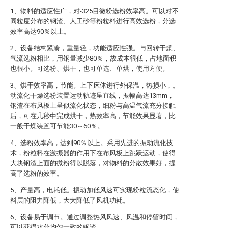
1、物料的适应性广，对-325目微粉选粉效率高。可以对不
同粒度分布的钢渣、人工砂等粉粒料进行高效选粉，分选
效率高达90％以上。
2、设备结构紧凑，重量轻，功能适应性强。与回转干燥、
气流选粉相比，用钢量减少80％，故成本很低，占地面积
也很小。可选粉、烘干，也可单选、单烘，使用方便。
3、烘干效率高，节能。上下床体进行外保温，热损小，。
动流化干燥选粉装置运动轨迹呈直线，振幅高达13mm，
钢渣在布风板上呈似流化状态，细粉与高温气流充分接触
后，可在几秒中完成烘干，热效率高，节能效果显著，比
一般干燥装置可节能30～60％。
4、选粉效率高，达到90％以上。采用先进的振动流化技
术，粉粒料在激振器的作用下在布风板上跳跃运动，使得
大块钢渣上面的微粉得以脱落，对物料的分散效果好，提
高了选粉的效率。
5、产量高，电耗低。振动加低风速可实现粉粒流态化，使
料层的阻力降低，大大降低了风机功耗。
6、设备易于调节。通过调整热风风速、风温和停留时间，
可以获得水分均匀一致的钢渣。