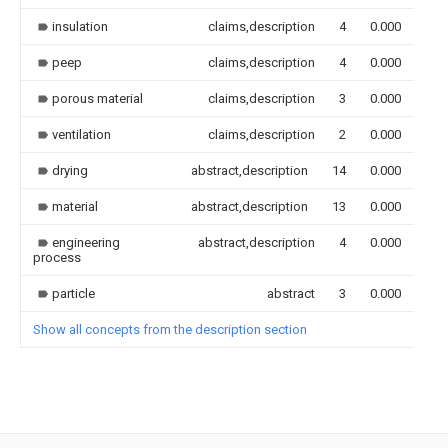
insulation
claims,description
4
0.000
peep
claims,description
4
0.000
porous material
claims,description
3
0.000
ventilation
claims,description
2
0.000
drying
abstract,description
14
0.000
material
abstract,description
13
0.000
engineering
abstract,description
4
0.000
process
particle
abstract
3
0.000
Show all concepts from the description section