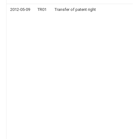
2012-05-09
TR01
Transfer of patent right