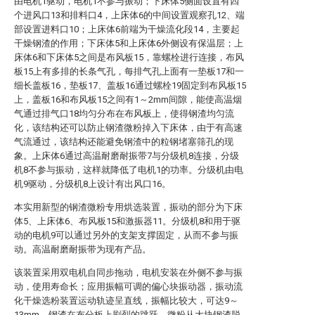
由电机1驱动，电机1不参与振动；下床体5侧面设置有四
个进风口13和排料口4，上床体6的中间设置观察孔12、端
部设置进料口10；上床体6前端为干燥流化段14，主要起
干燥钢渣的作用；下床体5和上床体6外侧设有保温层；上
床体6和下床体5之间是布风板15，靠螺栓进行连接，布风
板15上有多排的长条气孔，每排气孔上面有一垫板17和一
细长盖板16，垫板17、盖板16通过螺栓19固定到布风板15
上，盖板16和布风板15之间有1～2mm间隙，能使高温烟
气通过排气口18均匀分布在布风板上，使得钢渣均匀流
化，该结构还可以防止钢渣微粉掉入下床体，由于有高速
气流通过，该结构还能避免钢渣中的粒钢堵塞筛孔的现
象。上床体6通过高温耐磨耐振带7与分级机8连接，分级
机8不参与振动，这样就降低了电机1的功率。分级机由电
机9驱动，分级机8上设计有出风口16。
本实用新型的钢渣微粉专用烘选装置，振动的部分为下床
体5、上床体6、布风板15和激振器11。分级机8和用于驱
动的电机9可以通过另外的支架支撑固定，从而不参与振
动。高温耐磨耐振带为现有产品。
该装置采用双电机自同步拖动，电机安装在外侧不参与振
动，使用寿命长；应用振幅可调的偏心块振动器，振动流
化干燥选粉装置运动轨迹呈直线，振幅比较大，可达9～
13mm，钢渣在布分板上剧烈的跳跃，微粉从大块钢渣脱