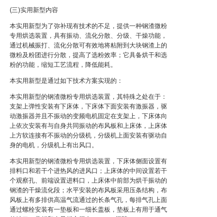
(三)实用新型内容
本实用新型为了弥补现有技术的不足，提供一种钢渣微粉
专用烘选装置，具有振动、流化分散、分级、干燥功能，
通过机械振打、流化分散可有效地将粘附到大块钢渣上的
微粉及粉团进行分散，提高了选粉效率；它具备烘干和选
粉的功能，缩短工艺流程，降低能耗。
本实用新型是通过如下技术方案实现的：
本实用新型的钢渣微粉专用烘选装置，其特殊之处在于：
支架上弹性安装有下床体，下床体下面安装有激振器，驱
动激振器并且不振动的变频电机固定在支架上，下床体向
上依次安装有与自身共同振动的布风板和上床体，上床体
上方软连接有不振动的分级机，分级机上面安装有驱动自
身的电机，分级机上有出风口。
本实用新型的钢渣微粉专用烘选装置，下床体侧面设置有
排料口和若干个进热风的进风口；上床体的中间设置若干
个观察孔、前端设置进料口，上床体中前部为烘干振动的
钢渣的干燥流化段；水平安装的布风板采用压条结构，布
风板上有多排供高温气流通过的长条气孔，每排气孔上面
通过螺栓安装有一垫板和一细长盖板，垫板上有用于通气