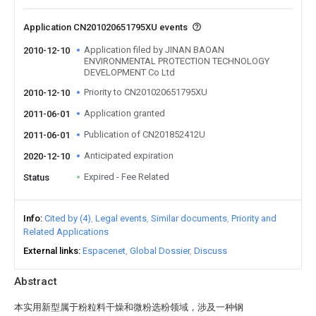
Application CN201020651795XU events
Application filed by JINAN BAOAN
2010-12-10
ENVIRONMENTAL PROTECTION TECHNOLOGY
DEVELOPMENT Co Ltd
Priority to CN201020651795XU
2010-12-10
Application granted
2011-06-01
Publication of CN201852412U
2011-06-01
Anticipated expiration
2020-12-10
Expired - Fee Related
Status
Info
Cited by (4)
Legal events
Similar documents
Priority and
Related Applications
External links
Espacenet
Global Dossier
Discuss
Abstract
本实用新型属于粉粒料干燥和微粉选粉领域，涉及一种钢