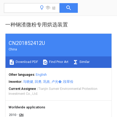
一种钢渣微粉专用烘选装置
CN201852412U
China
Download PDF
Find Prior Art
Similar
Other languages
English
Inventor
马晓健
回勇
巩政
卢光�
段翠俭
Current Assignee
Tianjin Sumeir Environmental Protection
Investment Co., Ltd.
Worldwide applications
2010
CN