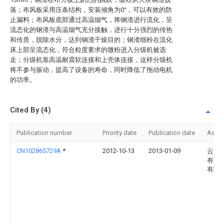
落；布风板采用压条结构，安装倾角为0°，可以有效的防
止漏料；布风板底部通过高温烟气，将钢渣进行流化，呈
流态化的钢渣与高温烟气充分接触，进行十分强烈的传热
和传质，脱除水分，达到钢渣干燥目的；钢渣细粉在流化
床上部呈流态化，符合粒度要求的微粉进入分级机被选
走；分级机靠高温耐震软连接和上壳体连接，这样分级机
将不参与振动，提高了设备的寿命，同时降低了拖动电机
的功率。
Cited By (4)
Publication number
Priority date
Publication date
Assi
CN102865729A
*
2012-10-13
2013-01-09
云南
有色
有限