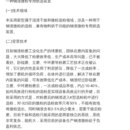
一种钢渣微粉专用烘选装置
(一)技术领域
本实用新型属于湿渣干燥和微粉选粉领域，涉及一种用于
钢渣微粉的选粉，兼有物料烘干功能的钢渣微粉专用烘选
装置。
(二)背景技术
目前钢渣粉磨工业化生产的球磨机，因铁在磨内富集的问
题，大大降低了粉磨效率低，生产成本高等问题，已不被
看好。卧辊磨、立磨、中环磨等粉磨工艺技术正在被认
可，它们的共性是采用了料层挤压，降低了一次成粉率，
增加了磨机外循环负荷，在体外进行选铁，解决了铁在磨
内富集的问题，可有效降低生产成本。钢渣经过卧辊磨、
立磨、中环磨粉磨后，一次成粉成品率低，约占10-40％。
如何高效进行粉粒的选粉是实现设备高效运行的关键，目
前采用的方式是，对粉磨后的钢渣进入K型选粉机中进行
选粉，对-325目的微粉的选粉效率只有50％，不能有效地
将微粉选出。同时钢渣含有2-5％的少量水，需要干燥后粉
磨。目前干燥和选粉只能采用的是两套独立的系统，系统
非常复杂，能耗大，采用目前的设备生产钢渣微粉处于负
盈利状态。