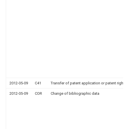
2012-05-09
C41
Transfer of patent application or patent right or
2012-05-09
COR
Change of bibliographic data