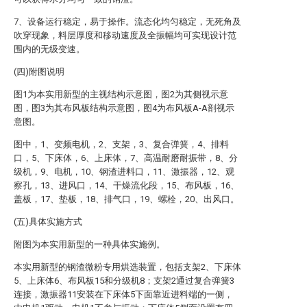
7、设备运行稳定，易于操作。流态化均匀稳定，无死角及
吹穿现象，料层厚度和移动速度及全振幅均可实现设计范
围内的无级变速。
(四)附图说明
图1为本实用新型的主视结构示意图，图2为其侧视示意
图，图3为其布风板结构示意图，图4为布风板A-A剖视示
意图。
图中，1、变频电机，2、支架，3、复合弹簧，4、排料
口，5、下床体，6、上床体，7、高温耐磨耐振带，8、分
级机，9、电机，10、钢渣进料口，11、激振器，12、观
察孔，13、进风口，14、干燥流化段，15、布风板，16、
盖板，17、垫板，18、排气口，19、螺栓，20、出风口。
(五)具体实施方式
附图为本实用新型的一种具体实施例。
本实用新型的钢渣微粉专用烘选装置，包括支架2、下床体
5、上床体6、布风板15和分级机8；支架2通过复合弹簧3
连接，激振器11安装在下床体5下面靠近进料端的一侧，