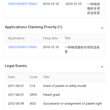
CN201020651795XU
2010-12-10
2010-12-10
一种钢渣
微粉专用
烘选装置
Applications Claiming Priority (1)
Application
Filing date
Title
CN201020651795XU
2010-12-10
一种钢渣微粉专用烘选装
置
Legal Events
Date
Code
Title
2011-06-01
C14
Grant of patent or utility model
2011-06-01
GR01
Patent grant
2012-05-09
ASS
Succession or assignment of patent right