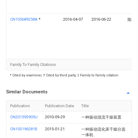
CN105689258A
*
2016-04-07
2016-06-22
陈建
Family To Family Citations
* Cited by examiner, † Cited by third party, ‡ Family to family citation
Similar Documents
Publication
Publication Date
Title
CN201593905U
2010-09-29
一种振动混流干燥装置
CN103196281B
2015-01-21
一种振动流化床干燥分选
一体机