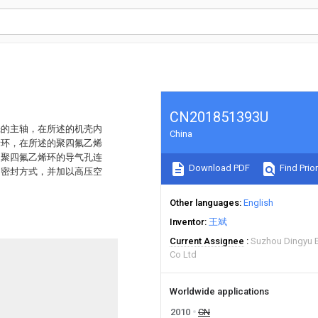
CN201851393U
壳的主轴，在所述的机壳内
China
烯环，在所述的聚四氟乙烯
的聚四氟乙烯环的导气孔连
Download PDF
Find Prior
的密封方式，并加以高压空
Other languages
English
Inventor
王斌
Current Assignee
Suzhou Dingyu E
Co Ltd
Worldwide applications
2010
CN