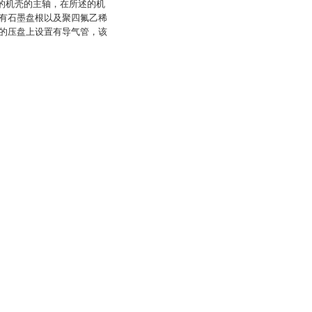
述的机壳的主轴，在所述的机
有石墨盘根以及聚四氟乙稀
的压盘上设置有导气管，该