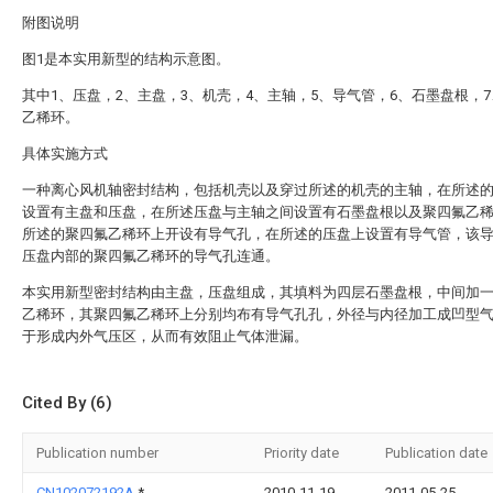
附图说明
图1是本实用新型的结构示意图。
其中1、压盘，2、主盘，3、机壳，4、主轴，5、导气管，6、石墨盘根，
乙稀环。
具体实施方式
一种离心风机轴密封结构，包括机壳以及穿过所述的机壳的主轴，在所述
设置有主盘和压盘，在所述压盘与主轴之间设置有石墨盘根以及聚四氟乙
所述的聚四氟乙稀环上开设有导气孔，在所述的压盘上设置有导气管，该
压盘内部的聚四氟乙稀环的导气孔连通。
本实用新型密封结构由主盘，压盘组成，其填料为四层石墨盘根，中间加
乙稀环，其聚四氟乙稀环上分别均布有导气孔孔，外径与内径加工成凹型
于形成内外气压区，从而有效阻止气体泄漏。
Cited By (6)
Publication number
Priority date
Publication date
CN102072192A
*
2010-11-19
2011-05-25