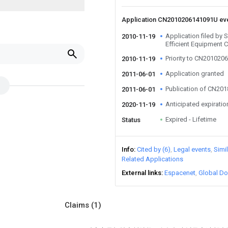
Application CN2010206141091U ev
Application filed by
2010-11-19
Efficient Equipment 
Priority to CN20102
2010-11-19
Application granted
2011-06-01
Publication of CN20
2011-06-01
Anticipated expiratio
2020-11-19
Expired - Lifetime
Status
Info
Cited by (6)
Legal events
Simi
Related Applications
External links
Espacenet
Global Do
Claims
(1)