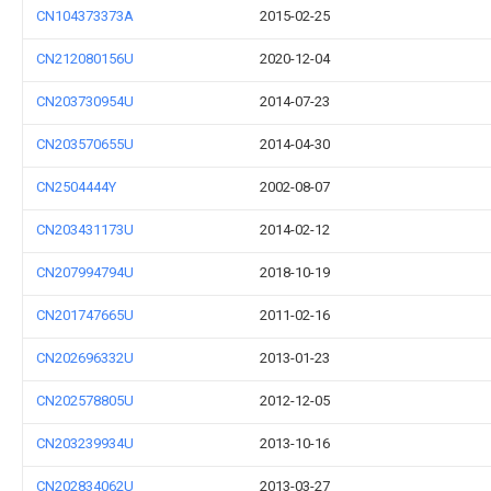
CN104373373A
2015-02-25
CN212080156U
2020-12-04
CN203730954U
2014-07-23
CN203570655U
2014-04-30
CN2504444Y
2002-08-07
CN203431173U
2014-02-12
CN207994794U
2018-10-19
CN201747665U
2011-02-16
CN202696332U
2013-01-23
CN202578805U
2012-12-05
CN203239934U
2013-10-16
CN202834062U
2013-03-27