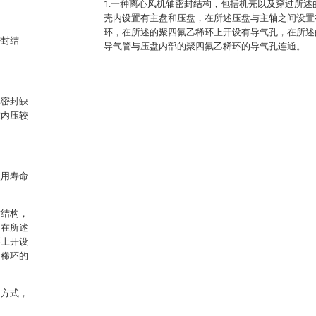
1.一种离心风机轴密封结构，包括机壳以及穿过所
壳内设置有主盘和压盘，在所述压盘与主轴之间设置
环，在所述的聚四氟乙稀环上开设有导气孔，在所述
密封结
导气管与压盘内部的聚四氟乙稀环的导气孔连通。
其密封缺
在内压较
使用寿命
封结构，
，在所述
环上开设
乙稀环的
封方式，