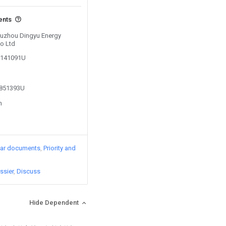
ents
 Suzhou Dingyu Energy
Co Ltd
06141091U
1851393U
n
lar documents
Priority and
ssier
Discuss
Hide Dependent