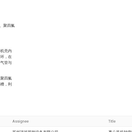
7、聚四氟
的机壳内
稀环，在
导气管与
一聚四氟
气槽，利
Assignee
Title