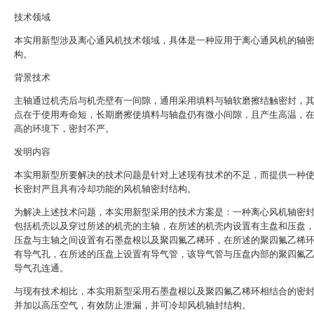
技术领域
本实用新型涉及离心通风机技术领域，具体是一种应用于离心通风机的轴
构。
背景技术
主轴通过机壳后与机壳壁有一间隙，通用采用填料与轴软磨擦结触密封，
点在于使用寿命短，长期磨擦使填料与轴盘仍有微小间隙，且产生高温，
高的环境下，密封不严。
发明内容
本实用新型所要解决的技术问题是针对上述现有技术的不足，而提供一种
长密封严且具有冷却功能的风机轴密封结构。
为解决上述技术问题，本实用新型采用的技术方案是：一种离心风机轴密
包括机壳以及穿过所述的机壳的主轴，在所述的机壳内设置有主盘和压盘
压盘与主轴之间设置有石墨盘根以及聚四氟乙稀环，在所述的聚四氟乙稀
有导气孔，在所述的压盘上设置有导气管，该导气管与压盘内部的聚四氟
导气孔连通。
与现有技术相比，本实用新型采用石墨盘根以及聚四氟乙稀环相结合的密
并加以高压空气，有效防止泄漏，并可冷却风机轴封结构。