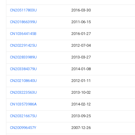
CN205117803U
2016-03-30
CN201866399U
2011-06-15
CN103644145B
2016-01-27
CN202291425U
2012-07-04
CN202833989U
2013-03-27
CN203384379U
2014-01-08
CN202108640U
2012-01-11
CN203223563U
2013-10-02
CN103573986A
2014-02-12
CN203216675U
2013-09-25
CN200996457Y
2007-12-26