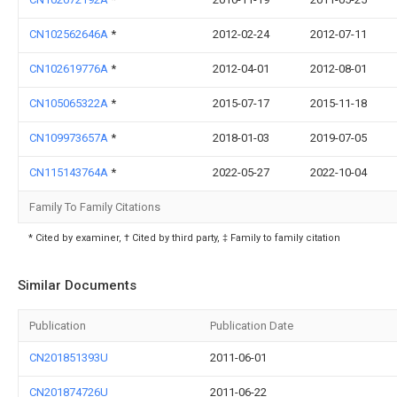
CN102562646A
*
2012-02-24
2012-07-11
CN102619776A
*
2012-04-01
2012-08-01
CN105065322A
*
2015-07-17
2015-11-18
CN109973657A
*
2018-01-03
2019-07-05
CN115143764A
*
2022-05-27
2022-10-04
Family To Family Citations
* Cited by examiner, † Cited by third party, ‡ Family to family citation
Similar Documents
Publication
Publication Date
CN201851393U
2011-06-01
CN201874726U
2011-06-22