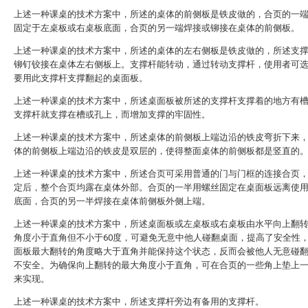
上述一种课桌的技术方案中，所述的桌体的前侧板是铁皮做的，合页的一
固定于左桌板或右桌板底面，合页的另一端焊接或铆接在桌体的前侧板。
上述一种课桌的技术方案中，所述的桌体的左右侧板是铁皮做的，所述支
铆钉铰接在桌体左右侧板上。支撑杆能转动，通过转动支撑杆，使用者可
要用此支撑杆支撑翻起的桌面板。
上述一种课桌的技术方案中，所述桌面板被所述的支撑杆支撑着的地方有
支撑杆就支撑在槽或孔上，而增加支撑的牢固性。
上述一种课桌的技术方案中，所述桌体的前侧板上端边沿的铁皮弯折下来
体的前侧板上端边沿的铁皮是双层的，使得整面桌体的前侧板都是竖直的
上述一种课桌的技术方案中，所述合页可采用普通的门与门框的连接合页
定后，整个合页均露在桌体外部。合页的一半用螺丝固定在桌面板远离使
底面，合页的另一半焊接在桌体前侧板外侧上端。
上述一种课桌的技术方案中，所述桌面板或左桌板或右桌板由水平向上翻
角度小于直角但不小于60度，可避免无意中他人碰翻桌面，提高了安全性
面板最大翻转的角度略大于直角并能保持这个状态，反而会被他人无意碰
不安全。为确保向上翻转的最大角度小于直角，可在合页的一些角上垫上
来实现。
上述一种课桌的技术方案中，所述支撑杆旁边有备用的支撑杆。