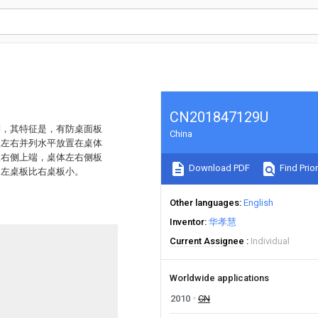
CN201847129U
脚，其特征是，有防桌面板
China
呈左右并列水平放置在桌体
板右侧上端，桌体左右侧板
Download PDF
Find Prior
。左桌板比右桌板小。
Other languages
English
Inventor
华孝慧
Current Assignee
Individual
Worldwide applications
2010
CN