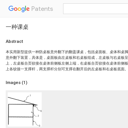
Patents
一种课桌
Abstract
本实用新型提供一种防桌板意外翻下的翻盖课桌，包括桌面板、桌体和桌
意外翻下装置，具体是，桌面板由左桌板和右桌板组成，左桌板与右桌板
上，左桌板合页铰接在桌体前侧板左侧上端，右桌板合页铰接在桌体前侧
上各铰接一支撑杆，两支撑杆分别可支撑在翻开后的左桌板和右桌板底面
Images (
1
)