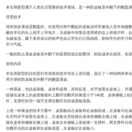
本实用新型属于人类生活需要的技术领域，是一种防桌板意外翻下的翻盖
背景技术
现有很多课桌是翻盖的，在使用过程中翻起的桌板会经常被他人意外地碰
砸在学生的头上或手上等地方，当桌板中间靠近使用者的边上有锁片时，
头破血流，砸下来所发出的响声也会让学生们心惊肉跳，影响学生的学习
学习气氛。
一般的防止课桌桌板意外翻下的装置制造比较繁琐，制造成本比较高，也
发明内容
本实用新型的目的是针对现有的技术存在上述问题，提出了一种结构简单
用方便的防桌板意外翻下的翻盖课桌。
一种课桌，包括桌面板、桌体和桌脚，其特征是，水平放置在桌体上，并
铰接在桌体上的桌面板能向上翻开但翻开的角度小于140度，桌体侧板上铰
杆，支撑杆的另一端可支撑在翻开后的桌面板底面。
上述一种课桌的技术方案中，桌面板由左桌板和右桌板组成，左桌板与右
右并列水平放置在桌体上，左桌板合页铰接在桌体前侧板左侧上端，右桌
接在桌体前侧板右侧上端，桌体左右侧板上各铰接一支撑杆，两支撑杆分
在翻开后的左桌板和右桌板底面，左桌板比右桌板小。