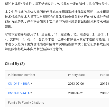
所述支撑杆4是铁片，是不锈钢铁片，铁片具有一定的弹性，具有可恢复性
本文中所描述的具体实施例仅仅是对本实用新型精神作举例说明。本实用
技术领域的技术人员可以对所描述的具体实施例做各种各样的修改或补充
似的方式替代，但并不会偏离本实用新型的精神或者超越所附权利要求书
范围。
尽管本文较多地使用了1、桌面板；11、左桌板；12、右桌板；2、桌体；
4、支撑杆；5、孔；6、合页等术语，但并不排除使用其它术语的可能性。
术语仅仅是为了更方便地描述和解释本实用新型的本质；把它们解释成任
加的限制都是与本实用新型精神相违背的。
Cited By (2)
Publication number
Priority date
Public
CN104414186A
*
2013-09-06
2015-
CN109077443A
*
2018-09-21
2018-
Family To Family Citations