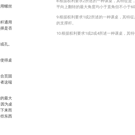
8.根据权利要求2所述的一种课桌，其特征是
端用螺丝
平向上翻转的最大角度均小于直角但不小于6
9.根据权利要求1或2所述的一种课桌，其特
撑杆通用
的支撑杆。
选择是否
10.根据权利要求1或2或4所述一种课桌，其
槽或孔。
，使得桌
。
，合页固
用者这端
转的最大
，因为桌
翻下来而
一些东西