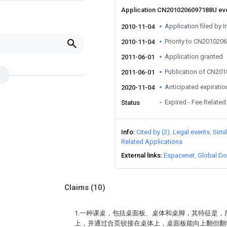
Application CN2010206097188U ev
Application filed by I
2010-11-04
Priority to CN20102
2010-11-04
Application granted
2011-06-01
Publication of CN20
2011-06-01
Anticipated expiratio
2020-11-04
Expired - Fee Related
Status
Info
Cited by (2)
Legal events
Simi
Related Applications
External links
Espacenet
Global Do
Claims
(10)
1.一种课桌，包括桌面板、桌体和桌脚，其特征是
上，并通过合页铰接在桌体上，桌面板能向上翻但翻转