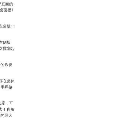
2底面的
桌面板1
左桌板11
右侧板
支撑翻起
沿的铁皮
露在桌体
一半焊接
0度，可
大于直角
转的最大