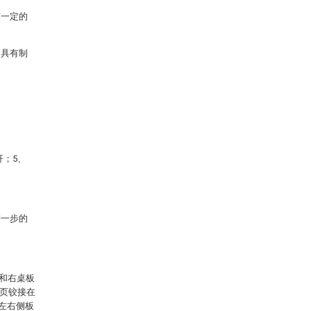
有一定的
，具有制
杆；5、
进一步的
1和右桌板
合页铰接在
2左右侧板