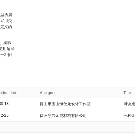
。
新型所属
或采用类
所定义的
3、桌脚；
使用这些
何一种附
ation date
Assignee
Title
03-18
昆山市玉山镇仕龙设计工作室
可调
12-25
徐州苏兴金属材料有限公司
一种