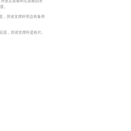
，所述左桌板和右桌板由水
0度。
征是，所述支撑杆旁边有备用
特征是，所述支撑杆是铁片。