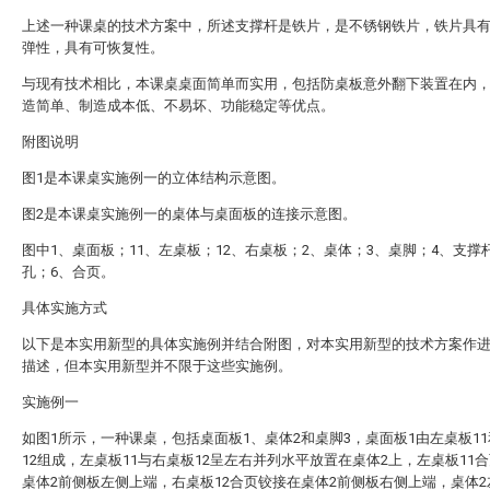
上述一种课桌的技术方案中，所述支撑杆是铁片，是不锈钢铁片，铁片具
弹性，具有可恢复性。
与现有技术相比，本课桌桌面简单而实用，包括防桌板意外翻下装置在内
造简单、制造成本低、不易坏、功能稳定等优点。
附图说明
图1是本课桌实施例一的立体结构示意图。
图2是本课桌实施例一的桌体与桌面板的连接示意图。
图中1、桌面板；11、左桌板；12、右桌板；2、桌体；3、桌脚；4、支撑
孔；6、合页。
具体实施方式
以下是本实用新型的具体实施例并结合附图，对本实用新型的技术方案作
描述，但本实用新型并不限于这些实施例。
实施例一
如图1所示，一种课桌，包括桌面板1、桌体2和桌脚3，桌面板1由左桌板1
12组成，左桌板11与右桌板12呈左右并列水平放置在桌体2上，左桌板11
桌体2前侧板左侧上端，右桌板12合页铰接在桌体2前侧板右侧上端，桌体