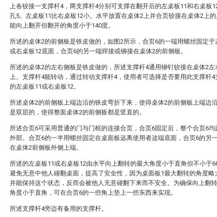
上各铰接一支撑杆4，两支撑杆4分别可支撑在翻开后的左桌板11和右桌板1
孔5。左桌板11比右桌板12小。水平放置在桌体2上并合页铰接在桌体2上的
能向上翻开但翻开的角度小于140度。
所述的桌体2的前侧板是铁皮做的，如图2所示，合页6的一端用螺丝固定于
或右桌板12底面，合页6的另一端焊接或铆接在桌体2的前侧板。
所述的桌体2的左右侧板是铁皮做的，所述支撑杆4通用铆钉铰接在桌体2左
上。支撑杆4能转动，通过转动支撑杆4，使用者可选择是否要用此支撑杆4
的左桌板11或右桌板12。
所述桌体2的前侧板上端边沿的铁皮弯折下来，使得桌体2的前侧板上端边
是双层的，使得整面桌体2的前侧板都是竖直的。
所述合页6可采用普通的门与门框的连接合页，合页6固定后，整个合页6均
外部。合页6的一半用螺丝固定在桌面板远离使用者这端底面，合页6的另
在桌体2前侧板外侧上端。
所述的左桌板11或右桌板12由水平向上翻转的最大角度小于直角但不小于6
避免无意中他人碰翻桌面，提高了安全性，因为桌面板1最大翻转的角度略
并能保持这个状态，反而会被他人无意碰翻下来而不安全。为确保向上翻
角度小于直角，可在合页6的一些角上垫上一些东西来实现。
所述支撑杆4旁边有备用的支撑杆。