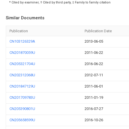
* Cited by examiner, † Cited by third party, ‡ Family to family citation
Similar Documents
Publication
Publication Date
CN103126329A
2013-06-05
CN201870059U
2011-06-22
CN205321704U
2016-06-22
CN202312068U
2012-07-11
CN201847129U
2011-06-01
CN201709783U
2011-01-19
CN205390801U
2016-07-27
CN205658599U
2016-10-26