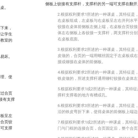
侧板上铰接有支撑杆，支撑杆的另一端可支撑在翻开
课桌。
2.根据权利要求1所述的一种课桌，其特征是
右桌板组成，左桌板与右桌板呈左右并列水平
铰接在桌体前侧板左侧上端，右桌板合页铰接
翻下来，
体左右侧板上各铰接一支撑杆，两支撑杆分别
会让学生
右桌板底面。
和教室的
3.根据权利要求2所述的一种课桌，其特征是
皮做的，合页的一端用螺丝固定于左桌板或右
容易坏。
接或铆接在桌体的前侧板。
4.根据权利要求2所述的一种课桌，其特征是
合理、使
铁皮做的，所述支撑杆通用铆钉铰接在桌体左
5.根据权利要求1或2所述的一种课桌，其特
通过合页
撑杆支撑着的地方有槽或孔。
接有支撑
6.根据权利要求3所述的一种课桌，其特征是
沿的铁皮弯折下来，使得桌体的前侧板上端边
桌板呈左
板合页铰
7.根据权利要求1或2所述的一种课桌，其特
别可支撑
门与门框的连接合页，合页固定后，整个合页