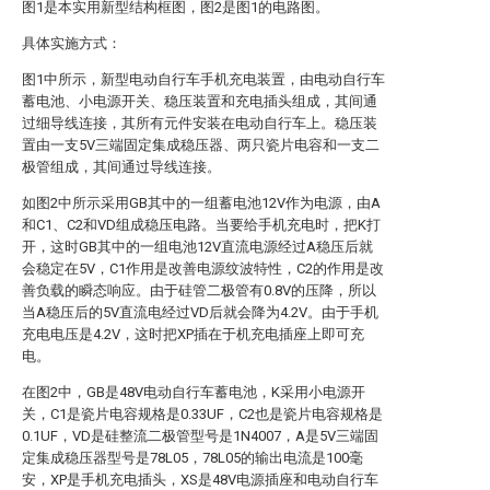
图1是本实用新型结构框图，图2是图1的电路图。
具体实施方式：
图1中所示，新型电动自行车手机充电装置，由电动自行车
蓄电池、小电源开关、稳压装置和充电插头组成，其间通
过细导线连接，其所有元件安装在电动自行车上。稳压装
置由一支5V三端固定集成稳压器、两只瓷片电容和一支二
极管组成，其间通过导线连接。
如图2中所示采用GB其中的一组蓄电池12V作为电源，由A
和C1、C2和VD组成稳压电路。当要给手机充电时，把K打
开，这时GB其中的一组电池12V直流电源经过A稳压后就
会稳定在5V，C1作用是改善电源纹波特性，C2的作用是改
善负载的瞬态响应。由于硅管二极管有0.8V的压降，所以
当A稳压后的5V直流电经过VD后就会降为4.2V。由于手机
充电电压是4.2V，这时把XP插在于机充电插座上即可充
电。
在图2中，GB是48V电动自行车蓄电池，K采用小电源开
关，C1是瓷片电容规格是0.33UF，C2也是瓷片电容规格是
0.1UF，VD是硅整流二极管型号是1N4007，A是5V三端固
定集成稳压器型号是78L05，78L05的输出电流是100毫
安，XP是手机充电插头，XS是48V电源插座和电动自行车