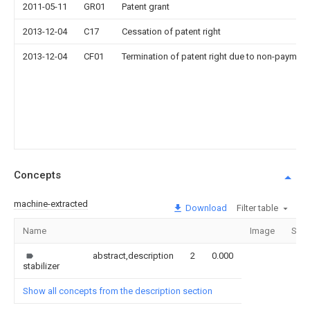
2011-05-11
GR01
Patent grant
2013-12-04
C17
Cessation of patent right
2013-12-04
CF01
Termination of patent right due to non-payment
Concepts
machine-extracted
Download
Filter table
Name
Image
Sect
abstract,description
2
0.000
stabilizer
Show all concepts from the description section