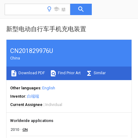
新型电动自行车手机充电装置
CN201829976U
China
Download PDF
Find Prior Art
Similar
Other languages
English
Inventor
白端端
Current Assignee
Individual
Worldwide applications
2010
CN