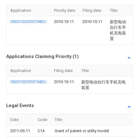
Application
Priority date
Filing date
Title
CN2010205557682U
2010-10-11
2010-10-11
新型电动
自行车手
机充电装
置
Applications Claiming Priority (1)
Application
Filing date
Title
CN2010205557682U
2010-10-11
新型电动自行车手机充电
装置
Legal Events
Date
Code
Title
2011-05-11
C14
Grant of patent or utility model