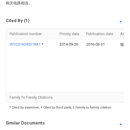
相关电路相连。
Cited By (1)
Publication number
Priority date
Publication date
Assi
WO2016045318A1
*
2014-09-26
2016-03-31
顼伟
Family To Family Citations
* Cited by examiner, † Cited by third party, ‡ Family to family citation
Similar Documents