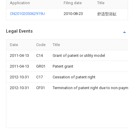
Application
Filing date
Title
CN2010205062919U
2010-08-23
舒适型浴缸
Legal Events
Date
Code
Title
2011-04-13
C14
Grant of patent or utility model
2011-04-13
GR01
Patent grant
2012-10-31
C17
Cessation of patent right
2012-10-31
CF01
Termination of patent right due to non-payment