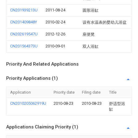
CN201939213U
2011-08-24
圆形浴缸
CN201409848Y
2010-02-24
设有水温表的婴幼儿浴盆
CN202619547U
2012-12-26
座便凳
CN201564373U
2010-09-01
双人浴缸
Priority And Related Applications
Priority Applications (1)
Application
Priority date
Filing date
Title
CN2010205062919U
2010-08-23
2010-08-23
舒适型浴
缸
Applications Claiming Priority (1)