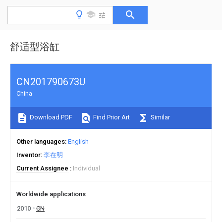
舒适型浴缸
CN201790673U
China
Download PDF
Find Prior Art
Similar
Other languages
English
Inventor
李在明
Current Assignee
Individual
Worldwide applications
2010
CN