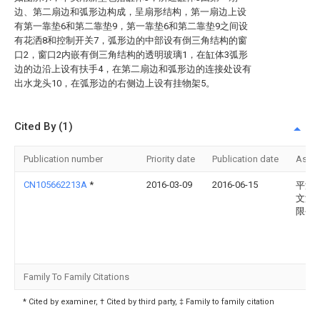
边、第二扇边和弧形边构成，呈扇形结构，第一扇边上设
有第一靠垫6和第二靠垫9，第一靠垫6和第二靠垫9之间设
有花洒8和控制开关7，弧形边的中部设有倒三角结构的窗
口2，窗口2内嵌有倒三角结构的透明玻璃1，在缸体3弧形
边的边沿上设有扶手4，在第二扇边和弧形边的连接处设有
出水龙头10，在弧形边的右侧边上设有挂物架5。
Cited By (1)
Publication number
Priority date
Publication date
Assi
CN105662213A
*
2016-03-09
2016-06-15
平湖
文洁
限公
Family To Family Citations
* Cited by examiner, † Cited by third party, ‡ Family to family citation