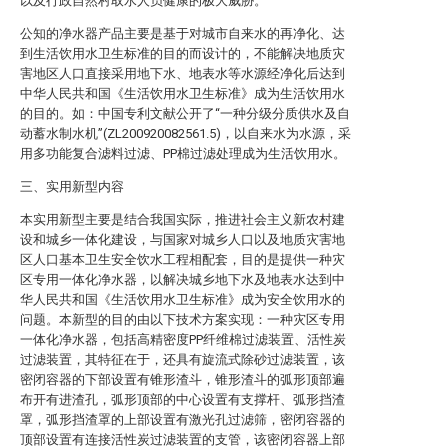
以及行政自然村取水人员健康的极大威胁。
公知的净水器产品主要是基于对城市自来水的再净化、达
到生活饮用水卫生标准的目的而设计的，不能解决地质灾
害地区人口直接采用地下水、地表水等水源经净化后达到
中华人民共和国《生活饮用水卫生标准》成为生活饮用水
的目的。如：中国专利文献公开了“一种分级分质供水及自
动蓄水制水机”(ZL200920082561.5)，以自来水为水源，采
用多功能复合滤料过滤、PP棉过滤处理成为生活饮用水。
三、实用新型内容
本实用新型主要是结合我国实际，推进社会主义新农村建
设和城乡一体化建设，与国家对城乡人口以及地质灾害地
区人口基本卫生安全饮水工程相配套，目的是提供一种灾
区专用一体化净水器，以解决城乡地下水及地表水达到中
华人民共和国《生活饮用水卫生标准》成为安全饮用水的
问题。本新型的目的由以下技术方案实现：一种灾区专用
一体化净水器，包括高精密度PP纤维棉过滤装置、活性炭
过滤装置，其特征在于，还具有旋流式除砂过滤装置，该
密闭容器的下部设置有锥形渣斗，锥形渣斗的弧形顶部遍
布开有进渣孔，弧形顶部的中心设置有支撑杆、弧形挡渣
罩，弧形挡渣罩的上部设置有激光孔过滤筛，密闭容器的
顶部设置有连接活性炭过滤装置的支管，该密闭容器上部