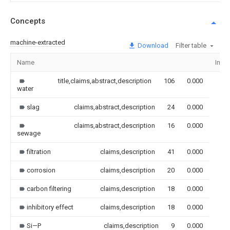
Concepts
machine-extracted
Download
Filter table
Name
Imag
title,claims,abstract,description
106
0.000
water
slag
claims,abstract,description
24
0.000
claims,abstract,description
16
0.000
sewage
filtration
claims,description
41
0.000
corrosion
claims,description
20
0.000
carbon filtering
claims,description
18
0.000
inhibitory effect
claims,description
18
0.000
Si—P
claims,description
9
0.000