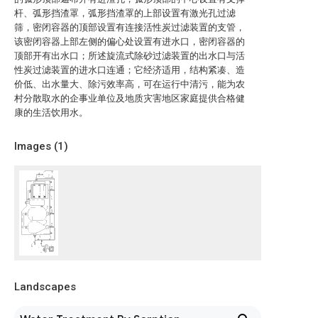
杆、弧形挡渣罩，弧形挡渣罩的上部设置有激光孔过滤
筛，密闭容器的顶部设置有连接活性炭过滤装置的支管，
该密闭容器上部左侧的偏心处设置有进水口，密闭容器的
顶部开有出水口；所述旋流式除砂过滤装置的出水口与活
性炭过滤装置的进水口连通；它经济适用，结构紧凑、造
价低、出水量大、除污效率高，可在运行中清污，能为农
村分散取水的企事业单位及地质灾害地区家庭提供合格健
康的生活饮用水。
Images (
1
)
Landscapes