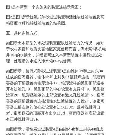
图1是本新型一个实施例的装置连接示意图；
图2是图1所示旋流式除砂过滤装置和活性炭过滤装置及高
精密度PP纤维棉过滤装置的结构图。
五、具体实施方式
如图示出本新型的水处理装置配以过滤动力的情况，如对
于农村家庭和地质灾害地区家庭使用而言，供水泵2将机电
井1中的水抽出，并经管网送入本新型装置中进行过滤处
理，处理后的水送入净水箱6中供使用。
如图所示，旋流式除砂过滤装置3是由锥体3b和上封头3a
组成的密闭容器，锥体3b和上封头3a氩弧焊连接，该密闭
容器的下部设置有锥形渣斗17，锥形渣斗的弧形顶部遍布
开有进渣孔18，弧形顶部的中心设置有支撑杆19、弧形挡
渣罩20，弧形挡渣罩的上部设置有激光孔过滤筛16，密闭
容器的顶部设置有连接活性炭过滤装置的支管21，该密闭
容器上部左侧的偏心处设置有进水口3c、反冲洗排污口
3f，密闭容器的顶部开有出水口3d，密闭容器的底部设置
有正冲洗排污口3e。
如图所示，活性炭过滤装置4是由罐体4b和上封头4a组成