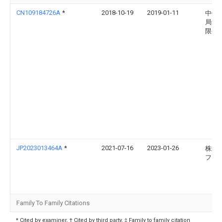
CN109184726A
*
2018-10-19
2019-01-11
中铁
局集
限公
JP2023013464A
*
2021-07-16
2023-01-26
株式
フジ
Family To Family Citations
* Cited by examiner, † Cited by third party, ‡ Family to family citation