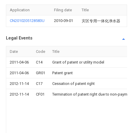
Application
Filing date
Title
CN2010205128583U
2010-09-01
灾区专用一体化净水器
Legal Events
Date
Code
Title
2011-04-06
C14
Grant of patent or utility model
2011-04-06
GR01
Patent grant
2012-11-14
C17
Cessation of patent right
2012-11-14
CF01
Termination of patent right due to non-payment