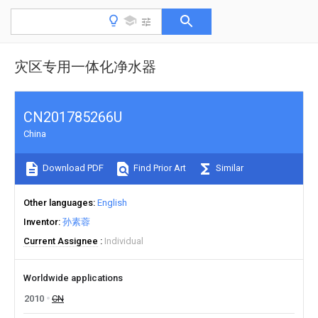
灾区专用一体化净水器
CN201785266U
China
Download PDF
Find Prior Art
Similar
Other languages
English
Inventor
孙素蓉
Current Assignee
Individual
Worldwide applications
2010
CN