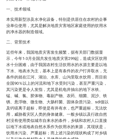
一、技术领域
本实用新型涉及水净化设备，特别是供居住在农村的企事
业单位使用，尤其是解决地质灾害地区家庭使用的饮用水
的净水器的制造领域。
二、背景技术
近些年来，我国地质灾害发生频繁，据有关部门数据显
示，今年1-3月全国共发生地质灾害299起，造成灾区饮用
水十分困难，由于我国农村生活饮用水的水源主要是以地
下水、地表水为主，基本上是有条件的农户打井取水，无
条件的就在江河、湖泊、水库、山沟里取水饮用，而目前
全国90％以上的河流和地下水受到污染，甚至严重污染，
其污染更是令人发指，尤其是机电井抽出的地下水铁、
锰、碱、氯、胶体物、毒副产物、农药、细菌、泥沙、铁
锈、悬浮物、微生物、大肠杆菌、固体杂质污染、sdI值以
及钙镁离子超标，即使是有井有水，也严重超标，无法饮
用，威胁着灾区人类的身体健康。一般乡镇以及行政自然
村没有使用类似城市自来水的条件，乡镇和农村人口直接
以地下水或地表自然水系作为饮用水的来源，其现状是，
饮用水污染、严重超标；而上述污染的现状构成了对乡镇