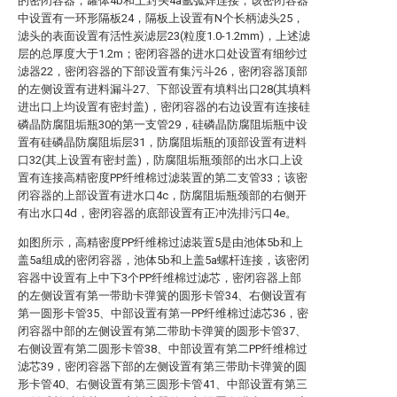
的密闭容器，罐体4b和上封头4a氩弧焊连接，该密闭容器
中设置有一环形隔板24，隔板上设置有N个长柄滤头25，
滤头的表面设置有活性炭滤层23(粒度1.0-1.2mm)，上述滤
层的总厚度大于1.2m；密闭容器的进水口处设置有细纱过
滤器22，密闭容器的下部设置有集污斗26，密闭容器顶部
的左侧设置有进料漏斗27、下部设置有填料出口28(其填料
进出口上均设置有密封盖)，密闭容器的右边设置有连接硅
磷晶防腐阻垢瓶30的第一支管29，硅磷晶防腐阻垢瓶中设
置有硅磷晶防腐阻垢层31，防腐阻垢瓶的顶部设置有进料
口32(其上设置有密封盖)，防腐阻垢瓶颈部的出水口上设
置有连接高精密度PP纤维棉过滤装置的第二支管33；该密
闭容器的上部设置有进水口4c，防腐阻垢瓶颈部的右侧开
有出水口4d，密闭容器的底部设置有正冲洗排污口4e。
如图所示，高精密度PP纤维棉过滤装置5是由池体5b和上
盖5a组成的密闭容器，池体5b和上盖5a螺杆连接，该密闭
容器中设置有上中下3个PP纤维棉过滤芯，密闭容器上部
的左侧设置有第一带助卡弹簧的圆形卡管34、右侧设置有
第一圆形卡管35、中部设置有第一PP纤维棉过滤芯36，密
闭容器中部的左侧设置有第二带助卡弹簧的圆形卡管37、
右侧设置有第二圆形卡管38、中部设置有第二PP纤维棉过
滤芯39，密闭容器下部的左侧设置有第三带助卡弹簧的圆
形卡管40、右侧设置有第三圆形卡管41、中部设置有第三