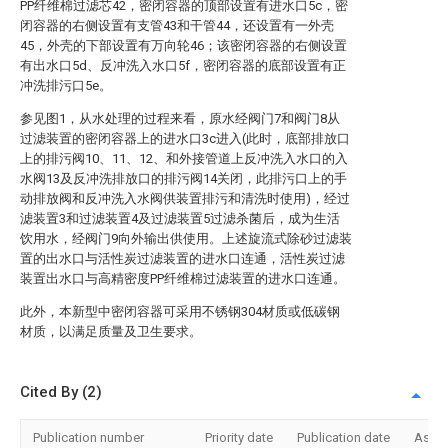
PP纤维棉过滤芯42，密闭容器的顶部设置有进水口5c，密
闭容器的右侧设置有支管43和干管44，还设置有一外壳
45，外壳的下部设置有万向轮46；该密闭容器的右侧设置
有出水口5d、反冲洗入水口5f，密闭容器的底部设置有正
冲洗排污口5e。
参见图1，从水处理的过程来看，原水经阀门7和阀门8从
过滤装置的密闭容器上的进水口3c进入(此时，底部排放口
上的排污阀10、11、12、和外接管道上反冲洗入水口的入
水阀13及反冲洗排放口的排污阀14关闭，此排污口上的手
动排放阀和反冲洗入水阀供装置排污和清洗时使用)，经过
滤装置3和过滤装置4及过滤装置5过滤杀菌后，成为生活
饮用水，经阀门9向外输出供使用。上述旋流式除砂过滤装
置的出水口与活性炭过滤装置的进水口连通，活性炭过滤
装置出水口与高精密度PP纤维棉过滤装置的进水口连通。
此外，本新型中密闭容器可采用不锈钢304材质或低碳钢
材质，以满足质量及卫生要求。
Cited By (2)
Publication number
Priority date
Publication date
Assi