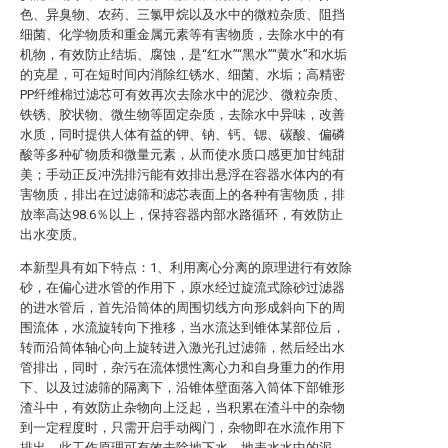
色、异臭物、农药、三氯甲烷以及水中的微粒杂质、阻挡
细菌、化学物质和重金属元素等有害物质，去除水中的有
机物，有效防止结垢、腐蚀，是“红水”“黑水”“黄水”和水垢
的克星，可在短时间内消除红锈水、细菌、水垢；高精密
PP纤维棉过滤芯可有效再次去除水中的泥沙、微粒杂质、
铁锈、胶状物、微生物等固定杂质，去除水中异味，改善
水质，同时提供人体有益的钾、钠、钙、锶、碳酸、偏磷
酸等多种矿物质和微量元素，从而使水质口感更加甘纯甜
美；手动正反冲洗排污能有效排出悬浮在容器水体内的有
害物质，排出在过滤筛和滤芯表面上的各种有害物质，排
放率高达98.6％以上，保持容器内部水路循环，有效防止
出水变质。
本新型具有如下特点：1、利用离心分离的原理进行有效除
砂，在偏心进水管的作用下，原水经过旋流式除砂过滤器
的进水管后，首先沿筒体的周围切线方向形成斜向下的周
围流体，水流旋转向下推移，当水流达到锥体某部位后，
转而沿筒体轴心向上旋转进入激光孔过滤筛，然后经出水
管排出，同时，杂污在流体惯性离心力和自身重力的作用
下、以及过滤筛的隔离下，沿锥体壁面落入筒体下部锥形
渣斗中，有效防止杂物向上泛起，当积累在渣斗中的杂物
到一定程度时，只需开启手动阀门，杂物即在水流作用下
排出，此工作原理可有效去除地下水、地表水水中的泥