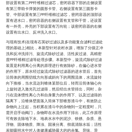
部设置有第二PP纤维棉过滤芯，密闭容器下部的左侧设置
有第三带助卡弹簧的圆形卡管、右侧设置有第三圆形卡
管、中部设置有第三PP纤维棉过滤芯，密闭容器的顶部设
置有进水口，密闭容器的右侧设置有支管和干管，还设置
有一外壳，外壳的下部设置有万向轮；该密闭容器的右侧
设置有出水口、反冲洗入水口。
与现有技术(在现有石英砂过滤以及多功能复合滤料过滤处
理的基础上)相比，本新型针对农村水源，增加了分级正冲
洗和反冲洗排污、旋流式除砂过滤、活性炭过滤、高精密
度PP纤维棉过滤等处理步骤。本新型中，旋流式除砂过滤
装置是利用离心分离的原理进行有效除砂，在偏心进水管
的作用下，原水经过旋流式除砂过滤器的进水管后，首先
沿筒体的周围切线方向形成斜向下的周围流体，水流旋转
向下推移，当水流达到锥体某部位后，转而沿筒体轴心向
上旋转进入激光孔过滤筛，然后经出水管排出，同时，杂
污在流体惯性离心力和自身重力的作用下、以及过滤筛的
隔离下，沿锥体壁面落入筒体下部锥形渣斗中，有效防止
杂物向上泛起，当积累在渣斗中的杂物到一定程度时，只
需开启手动阀门，杂物即在水流作用下排出，此工作原理
可有效去除地下水、地表水水中的泥沙、铁锈、杂质、悬
浮物、固体物质、降浊、固液分离、彻底清除水垢；活性
炭能吸咐水中对人体健康威胁最大的的余氯、异味、异