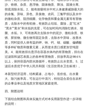
沙、铁锈、杂质、悬浮物、固体物质、降浊、固液分离、
彻底清除水垢。2、能有效吸咐水中对人体健康威胁最大的
的余氯、异味、异色、异臭物、农药、三氯甲烷以及水中
的微粒杂质、阻挡细菌、化学物质和重金属元素等有害物
质，去除水中的有机物，有效防止结垢、腐蚀，是“红水”
“黑水”“黄水”和水垢的克星，可在短时间内消除红锈水、细
菌、水垢。3、可有效再次去除水中的泥沙、微粒杂质、铁
锈、胶状物、微生物等固定杂质，去除水中异味，改善水
质，同时提供人体有益的钾、钠、钙、锶、碳酸、偏磷酸
等多种矿物质和微量元素，从而使水质口感更加甘纯甜
美。4、能有效排出悬浮在容器水体内的有害物质，排出在
过滤筛和滤芯表面上的各种有害物质，排放率高达98.6％
以上，保持容器内部水路循环，有效防止出水变质。5、过
滤后水质优于中华人民共和国《生活饮用水卫生标准》。
本新型经济适用，结构紧凑、占地小、造价低、出水量
大、除污效率高，可在运行中清污，特别适合居住在农村
的企事业单位及地质灾害地区家庭使用。
四、附图说明
下面结合附图和具体实施方式对本实用新型作进一步详细
的说明：