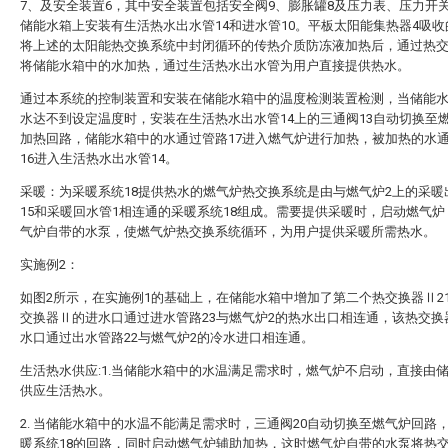
7、及安全装置6，其中安全装置包括安全阀9、膨胀罐8及压力表、压力开
储能水箱上安装有生活热水出水管14和进水管10。平板太阳能集热器4吸
将上述的太阳能热交换系统中封闭循环的传热介质防冻液加热后，通过热
将储能水箱中的水加热，通过生活热水出水管为用户直接提供热水。
通过本系统的控制装置和安装在储能水箱中的温度检测装置检测，当储能
水达不到设定温度时，安装在生活热水出水管14上的三通阀13自动切换至
加热回路，储能水箱中的水通过管路17进入燃气炉进行加热，被加热的水
16进入生活热水出水管14。
采暖：为采暖系统18提供热水的燃气炉热交换系统是由与燃气炉2上的采暖
15和采暖回水管1相连通的采暖系统18组成。需要提供采暖时，启动燃气
气炉自带的水泵，使燃气炉热交换系统循环，为用户提供采暖所需热水。
实施例2：
如图2所示，在实施例1的基础上，在储能水箱中增加了第二个热交换器Ⅱ2
交换器Ⅱ的进水口通过进水管路23与燃气炉2的热水出口相连通，该热交换
水口通过出水管路22与燃气炉2的冷水进口相连通。
生活热水供应:1.当储能水箱中的水温满足需求时，燃气炉不启动，直接由
供应生活热水。
2. 当储能水箱中的水温不能满足需求时，三通阀20自动切换至燃气炉回路
暖系统18的回路，同时启动燃气炉辅助加热，这时燃气炉自带的水泵将热