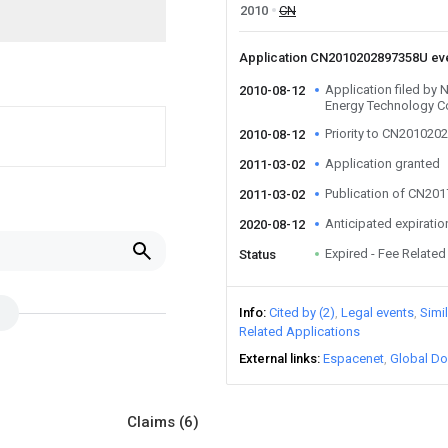
2010
CN
Application CN2010202897358U ev
Application filed by 
2010-08-12
Energy Technology C
Priority to CN20102
2010-08-12
Application granted
2011-03-02
Publication of CN20
2011-03-02
Anticipated expiratio
2020-08-12
Expired - Fee Related
Status
Info
Cited by (2)
Legal events
Simi
Related Applications
External links
Espacenet
Global Do
Claims
(6)