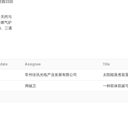
管路22回
，关闭与
将燃气炉
5、三通
 date
Assignee
Title
常州佳讯光电产业发展有限公司
太阳能蒸煮装
周锡卫
一种双体双媒