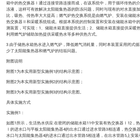
箱中的热交换器Ⅰ通过连接管路连接而成，在该系统中，用于循环传热的
冻液，这样可有效解决太阳能集热器的防冻问题，同时与现有的对水直接
比，吸热、传热率大大提高；燃气炉热交换系统是由燃气炉、安装在储能
热交换器Ⅱ和采暖系统组成。根据本系统的控制装置和安装在储能水箱中
测装置，可实现：1、储能水箱直接提供生活；2、储能水箱直接提供采暖热
利用燃气炉辅助加热提供采暖热水等多种供热方式。
3.由于储热水箱热水进入燃气炉，降低燃气消耗量，同时本装置采用闭式循
少了太阳能集热器和燃气炉的结垢问题。
附图说明
附图1为本实用新型实施例1的结构示意图；
附图2为本实用新型实施例2的结构示意图；
附图3为本实用新型实施例3的结构示意图。
具体实施方式
实施例1：
如图1所示，生活热水供应:在密闭的储能水箱11中安装有热交换器Ⅰ12，
Ⅰ的进水口与平板太阳能集热器4的出水口通过进水管路3相连通，热交换
水口与太阳能集热器4的进水口通过出水管路5相连通，在出水管路5上安装