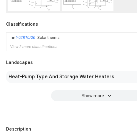
Classifications
Y02B10/20
Solar thermal
View 2 more classifications
Landscapes
Heat-Pump Type And Storage Water Heaters
Show more
Description