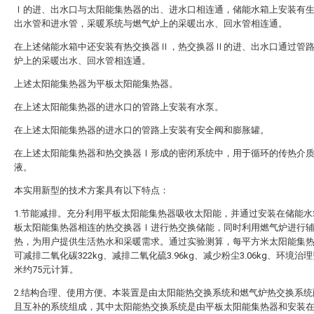
Ⅰ的进、出水口与太阳能集热器的出、进水口相连通，储能水箱上安装有
出水管和进水管，采暖系统与燃气炉上的采暖出水、回水管相连通。
在上述储能水箱中还安装有热交换器Ⅱ，热交换器Ⅱ的进、出水口通过管
炉上的采暖出水、回水管相连通。
上述太阳能集热器为平板太阳能集热器。
在上述太阳能集热器的进水口的管路上安装有水泵。
在上述太阳能集热器的进水口的管路上安装有安全阀和膨胀罐。
在上述太阳能集热器和热交换器Ⅰ形成的密闭系统中，用于循环的传热介
液。
本实用新型的技术方案具有以下特点：
1.节能减排。充分利用平板太阳能集热器吸收太阳能，并通过安装在储能水
板太阳能集热器相连的热交换器Ⅰ进行热交换储能，同时利用燃气炉进行
热，为用户提供生活热水和采暖需求。通过实验测算，每平方米太阳能集
可减排二氧化碳322kg、减排二氧化硫3.96kg、减少粉尘3.06kg、环境治
米约75元计算。
2.结构合理、使用方便。本装置是由太阳能热交换系统和燃气炉热交换系统
且互补的系统组成，其中太阳能热交换系统是由平板太阳能集热器和安装