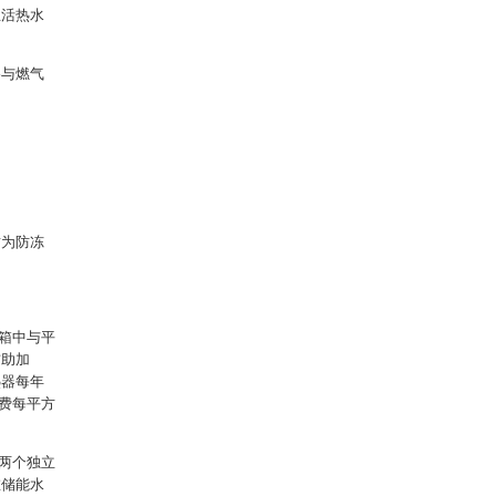
生活热水
路与燃气
质为防冻
箱中与平
辅助加
热器每年
理费每平方
两个独立
在储能水