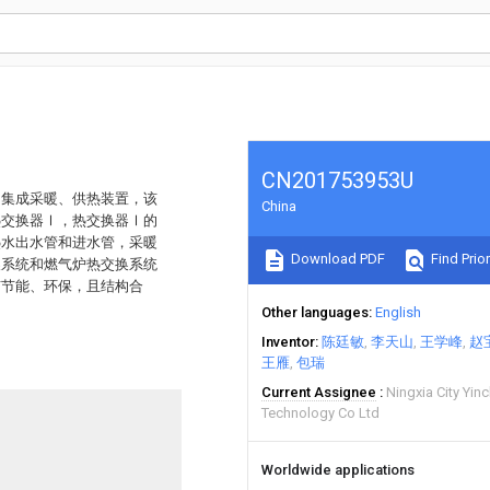
CN201753953U
的集成采暖、供热装置，该
China
热交换器Ⅰ，热交换器Ⅰ的
热水出水管和进水管，采暖
Download PDF
Find Prior
换系统和燃气炉热交换系统
有节能、环保，且结构合
Other languages
English
Inventor
陈廷敏
李天山
王学峰
赵
王雁
包瑞
Current Assignee
Ningxia City Yin
Technology Co Ltd
Worldwide applications