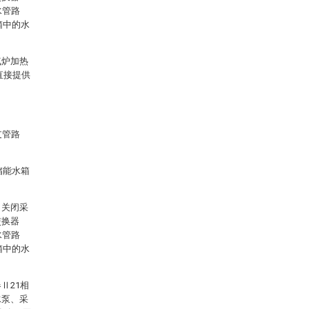
水管路
箱中的水
气炉加热
直接提供
支管路
储能水箱
，关闭采
交换器
水管路
箱中的水
Ⅱ21相
水泵、采