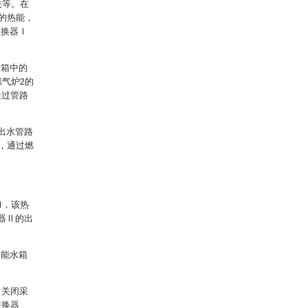
关等。在
收的热能，
交换器Ⅰ
水箱中的
燃气炉2的
通过管路
出水管路
炉，通过燃
1，该热
器Ⅱ的出
储能水箱
，关闭采
交换器