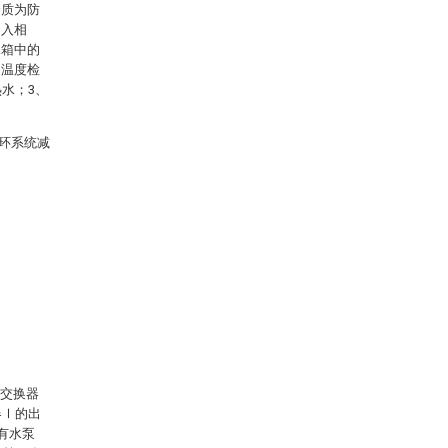
介质为防
加入相
水箱中的
的温度检
水；3、
环系统减
热交换器
器Ⅰ的出
有水泵