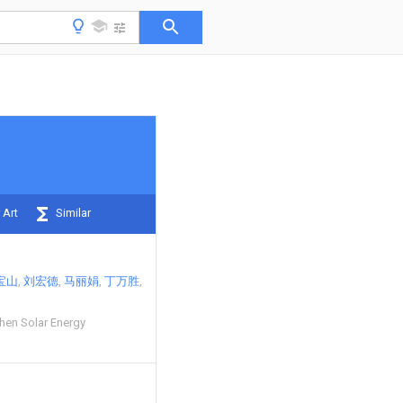
 Art
Similar
宝山
刘宏德
马丽娟
丁万胜
chen Solar Energy