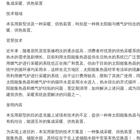
集成采暖、供热装置
技术领域
本实用新型涉及一种采暖、供热装置，特别是一种将太阳能与燃气炉结合
暖、供热装置。
背景技术
近年来，随着居民居室装修档次的逐步提高，消费者对优质的供热采暖系
热水的需求急剧增长。目前利用太阳能集热器提供生活热水的系统已广泛
用燃气炉进行采暖的系统也正在推广和普及。但由于目前的太阳能集热器
统中的循环液均采用水，这样在北方地区，太阳能集热器经常有冻坏的现
而利用燃气炉进行采暖的系统，由于运行费用较高，限制了其推广使用，
太阳能集热器和燃气炉中的循环水是采用冷水进入，热水排出的开式循环
阳能集热器和燃气炉结垢的问题，需定期清理，如何解决上述问题，成为
建筑供热、采暖系统急需解决的问题之一。
发明内容
本实用新型的目的是克服上述现有技术的不足，提供一种将太阳能集热器
有机结合，能源互补的集成采暖、供热装置。
为实现上述目的，本实用新型的技术方案是：一种集成采暖、供热装置，
能集热器、储能水箱，其特征在于在上述储能水箱中安装有热交换器Ⅰ，