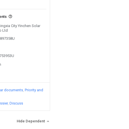
ents
Ningxia City Yinchen Solar
o Ltd
02897358U
1753953U
n
lar documents
Priority and
ssier
Discuss
Hide Dependent