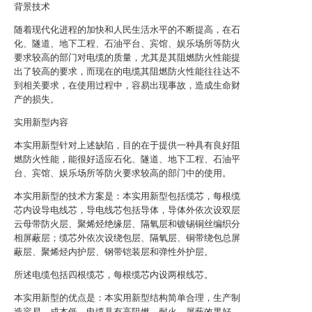
背景技术
随着现代化进程的加快和人民生活水平的不断提高，在石
化、隧道、地下工程、石油平台、宾馆、娱乐场所等防火
要求较高的部门对电缆的质量，尤其是其阻燃防火性能提
出了较高的要求，而现在的电缆其阻燃防火性能往往达不
到相关要求，在使用过程中，容易出现事故，造成生命财
产的损失。
实用新型内容
本实用新型针对上述缺陷，目的在于提供一种具有良好阻
燃防火性能，能很好适应石化、隧道、地下工程、石油平
台、宾馆、娱乐场所等防火要求较高的部门中的使用。
本实用新型的技术方案是：本实用新型包括缆芯，每根缆
芯内设导电线芯，导电线芯包括导体，导体外依次设双层
云母带防火层、聚烯烃绝缘层、隔氧层和镀锡铜丝编织分
相屏蔽层；缆芯外依次设绕包层、隔氧层、铜带绕包总屏
蔽层、聚烯烃内护层、钢带铠装层和弹性外护层。
所述电缆包括四根缆芯，每根缆芯内设两根线芯。
本实用新型的优点是：本实用新型结构简单合理，生产制
造容易，成本低，电缆具有高阻燃、耐火、屏蔽效果好、