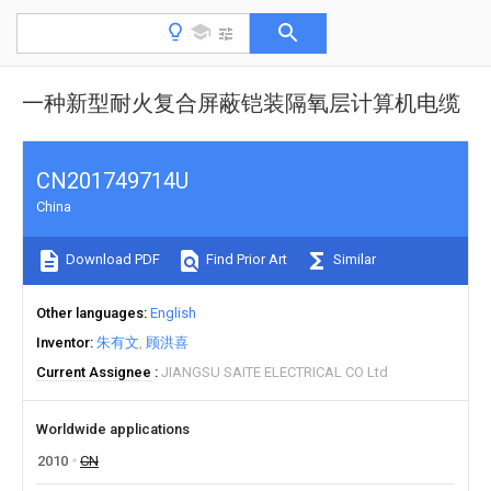
一种新型耐火复合屏蔽铠装隔氧层计算机电缆
CN201749714U
China
Download PDF
Find Prior Art
Similar
Other languages
English
Inventor
朱有文
顾洪喜
Current Assignee
JIANGSU SAITE ELECTRICAL CO Ltd
Worldwide applications
2010
CN