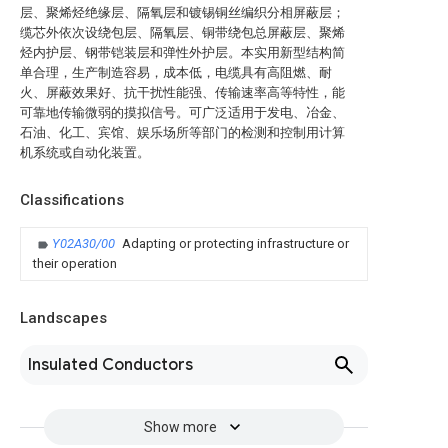
层、聚烯烃绝缘层、隔氧层和镀锡铜丝编织分相屏蔽层；
缆芯外依次设绕包层、隔氧层、铜带绕包总屏蔽层、聚烯
烃内护层、钢带铠装层和弹性外护层。本实用新型结构简
单合理，生产制造容易，成本低，电缆具有高阻燃、耐
火、屏蔽效果好、抗干扰性能强、传输速率高等特性，能
可靠地传输微弱的摸拟信号。可广泛适用于发电、冶金、
石油、化工、宾馆、娱乐场所等部门的检测和控制用计算
机系统或自动化装置。
Classifications
Y02A30/00
Adapting or protecting infrastructure or
their operation
Landscapes
Insulated Conductors
Show more