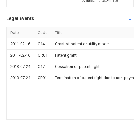
装隔氧层计算机电缆
Legal Events
Date
Code
Title
2011-02-16
C14
Grant of patent or utility model
2011-02-16
GR01
Patent grant
2013-07-24
C17
Cessation of patent right
2013-07-24
CF01
Termination of patent right due to non-payment