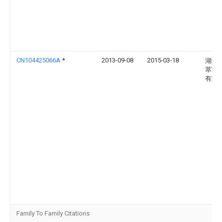
CN104425066A
*
2013-09-08
2015-03-18
湖北
萃宇
有限
Family To Family Citations