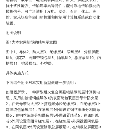
抗干扰性能强、传输速率高等特性，能可靠地传输微弱的
摸拟信号。可广泛适用于发电、冶金、石油、化工、宾
馆、娱乐场所等部门的检测和控制用计算机系统或自动化
装置。
附图说明
图1为本实用新型的结构示意图
图中1、导体2、防火层3、绝缘层4、隔氧层5、分相屏蔽
层6、缆芯7、高阻带绕包层8、隔氧层9、总屏蔽层10、内
护层11、铠装层12、外护层。
具体实施方式
下面结合附图对本实用新型做进一步说明：
如附图所示，一种新型耐火复合屏蔽铠装隔氧层计算机电
缆，采用由镀锡铜丝导体1的表面绕包双层云母带防火层
2，在云母带防火层2上挤包聚烯烃绝缘层3，在绝缘层3上
对绞绕包隔氧层4，在隔氧层4外周设置铜丝编织分相屏蔽
层5，在铜丝编织分相屏蔽层5外周设置缆芯6，在四组缆
芯6外周设置高阻带绕包层7，在绕包层7外周设置隔氧层
8，在隔氧层8外周设置钢带总屏蔽层9，在钢带总屏蔽层9