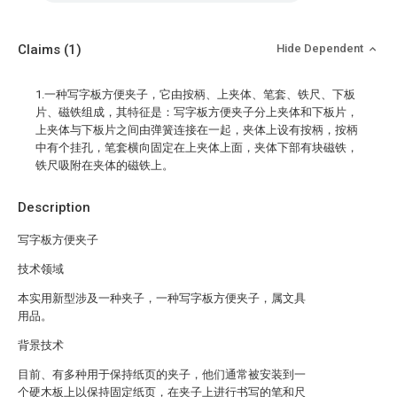
Claims
(1)
Hide Dependent
1.一种写字板方便夹子，它由按柄、上夹体、笔套、铁尺、下板
片、磁铁组成，其特征是：写字板方便夹子分上夹体和下板片，
上夹体与下板片之间由弹簧连接在一起，夹体上设有按柄，按柄
中有个挂孔，笔套横向固定在上夹体上面，夹体下部有块磁铁，
铁尺吸附在夹体的磁铁上。
Description
写字板方便夹子
技术领域
本实用新型涉及一种夹子，一种写字板方便夹子，属文具
用品。
背景技术
目前、有多种用于保持纸页的夹子，他们通常被安装到一
个硬木板上以保持固定纸页，在夹子上进行书写的笔和尺