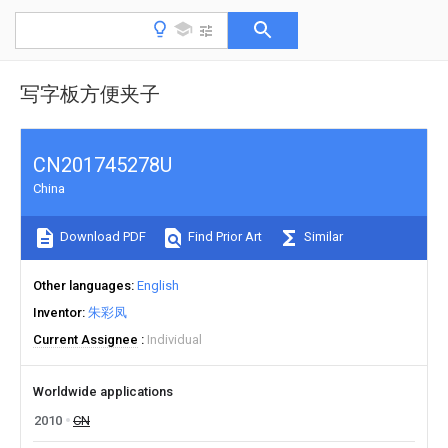
写字板方便夹子
CN201745278U
China
Download PDF
Find Prior Art
Similar
Other languages
English
Inventor
朱彩凤
Current Assignee
Individual
Worldwide applications
2010
CN