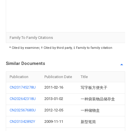
Family To Family Citations
* Cited by examiner, † Cited by third party, ‡ Family to family citation
Similar Documents
Publication
Publication Date
Title
CN201745278U
2011-02-16
写字板方便夹子
CN202642318U
2013-01-02
一种袋装物品储存盒
CN202567680U
2012-12-05
一种储物盒
CN201342892Y
2009-11-11
新型笔筒