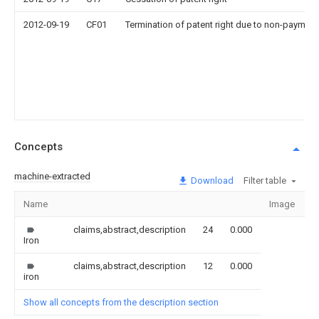
2012-09-19
CF01
Termination of patent right due to non-payment
Concepts
machine-extracted
Download
Filter table
Name
Image
S
claims,abstract,description
24
0.000
Iron
claims,abstract,description
12
0.000
iron
Show all concepts from the description section