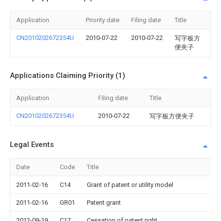
Application
Priority date
Filing date
Title
CN2010202672354U
2010-07-22
2010-07-22
写字板方
便夹子
Applications Claiming Priority (1)
Application
Filing date
Title
CN2010202672354U
2010-07-22
写字板方便夹子
Legal Events
Date
Code
Title
2011-02-16
C14
Grant of patent or utility model
2011-02-16
GR01
Patent grant
2012-09-19
C17
Cessation of patent right