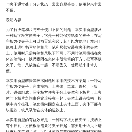
与夹子通常处于分开状态，常常容易丢失，使用起来非常
不便。
发明内容
为了解决笔和尺与夹子使用不便的问题，本实用新型涉及
一种写字板方便夹子，它是一种能保持纸页的夹子，在写
字板方便夹子上可以放置笔和尺，其可以方便地存放用于
纸页上进行书写的笔和尺，笔和尺都安装在夹子的夹体
上，使用时只需将笔和尺取下即可，不用时笔可横插在夹
体的笔筒内，铁尺吸附在夹体中段笔筒的下方，把写字板
夹子、笔、尺放置在一起，不易丢失，使用起来非常方
便。
本实用新型解决其技术问题所采用的技术方案是：一种写
字板方便夹子，它由按柄、上夹体、笔套、铁尺、下板
片、磁铁组成，写字板方便夹子分上夹体和下板片，上夹
体与下板片之间由弹簧连接在一起，夹体上设有按柄，按
柄中有个挂孔，笔套横向固定在上夹体上面，夹体下部有
块磁铁，铁尺吸附在夹体的磁铁上。
本实用新型的有益效果是，一种写字板方便夹子，按柄上
有个挂孔，方便根据需要将夹子挂起，需要用于纸页上进
行书写的笔和尺时，可以从放置笔套内的笔和吸附在磁铁