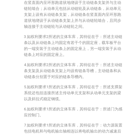
在竖直面内呈环形跑道状地绕设于主动链条支架并与主动
链轮啮合；从动单元包括从动链轮及从动链条，从动单元
支架上设有从动链条支架，从动链条在竖直面内呈环形跑
道状地绕设于从动链条支架上并与从动链轮啮合，且同步
轴连接于主动链轮与从动链轮之间。
3.如权利要求2所述的立体车库，其特征在于：所述主动链
条以及从动链条上均固定有若干个的固定座，载车板平台
的一端安装于主动链条上的固定座上，另一端安装于从动
链条上对应的固定座上。
4.如权利要求2所述的立体车库，其特征在于：所述主动链
条支架及从动链条支架上均设有链条导槽，主动链条和从
动链条分别置于对应的链条导槽内。
5.如权利要求1所述的立体车库，其特征在于：所述支撑架
系统还包括连接所述主传动单元支架和从动单元支架的梁
以及斜拉式稳定钢缆。
6.如权利要求1所述的立体车库，其特征在于：所述门为感
应控制门。
7.如权利要求1所述的立体车库，其特征在于：动力源装置
包括电机和与电机输出轴相连以将电机输出的动力减速后