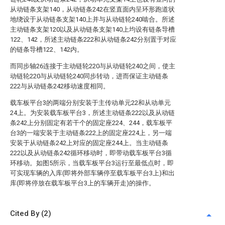
从动链条支架140，从动链条242在竖直面内呈环形跑道状
地绕设于从动链条支架140上并与从动链轮240啮合。所述
主动链条支架120以及从动链条支架140上均设有链条导槽
122、142，所述主动链条222和从动链条242分别置于对应
的链条导槽122、142内。
而同步轴26连接于主动链轮220与从动链轮240之间，使主
动链轮220与从动链轮240同步转动，进而保证主动链条
222与从动链条242移动速度相同。
载车板平台3的两端分别安装于主传动单元22和从动单元
24上。为安装载车板平台3，所述主动链条222以及从动链
条242上分别固定有若干个的固定座224、244，载车板平
台3的一端安装于主动链条222上的固定座224上，另一端
安装于从动链条242上对应的固定座244上。当主动链条
222以及从动链条242循环移动时，即带动载车板平台3循
环移动。如图5所示，当载车板平台3运行至最低点时，即
可实现车辆的入库(即将外部车辆停至载车板平台3上)和出
库(即将停放在载车板平台3上的车辆开走)的操作。
Cited By (2)