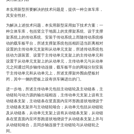
本实用新型所要解决的技术问题是，提供一种立体车库，
其安全性好。
为解决上述技术问题，本实用新型采用如下技术方案：一
种立体车库，包括竖立于地面上的支撑架系统、设于支撑
架系统上的传动系统、安装于传动系统上而随传动系统移
动的载车板平台，所述支撑架系统包括相距适当距离相对
设置的主传动单元支架和从动单元支架，所述传动系统包
括动力源装置、设置于主传动单元支架上的主传动单元和
设置于从动单元支架上的从动单元，主传动单元与从动单
元之间通过同步轴传动连接，载车板平台的两端分别安装
于主传动单元和从动单元上，所述支撑架外围由壁板封
闭，其中一侧的壁板上设有供车辆进出的门。
进一步地，所述主传动单元包括主动链轮及主动链条，主
动链轮与动力源的输出端相连，主传动单元支架上设有主
动链条支架，主动链条在竖直面内呈环形跑道状地绕设于
主动链条支架并与主动链轮啮合；从动单元包括从动链轮
及从动链条，从动单元支架上设有从动链条支架，从动链
条在竖直面内呈环形跑道状地绕设于从动链条支架上并与
从动链轮啮合，且同步轴连接于主动链轮与从动链轮之
间。