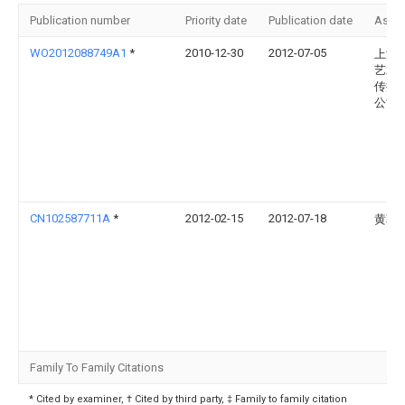
Publication number
Priority date
Publication date
Assi
WO2012088749A1
*
2010-12-30
2012-07-05
上海
艺术
传播
公司
CN102587711A
*
2012-02-15
2012-07-18
黄革
Family To Family Citations
* Cited by examiner, † Cited by third party, ‡ Family to family citation