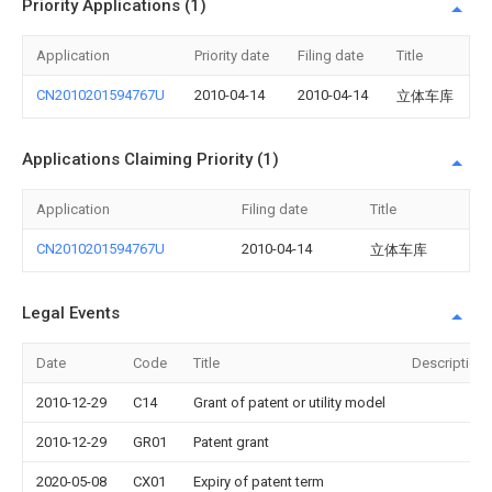
Priority Applications (1)
Application
Priority date
Filing date
Title
CN2010201594767U
2010-04-14
2010-04-14
立体车库
Applications Claiming Priority (1)
Application
Filing date
Title
CN2010201594767U
2010-04-14
立体车库
Legal Events
Date
Code
Title
Description
2010-12-29
C14
Grant of patent or utility model
2010-12-29
GR01
Patent grant
2020-05-08
CX01
Expiry of patent term