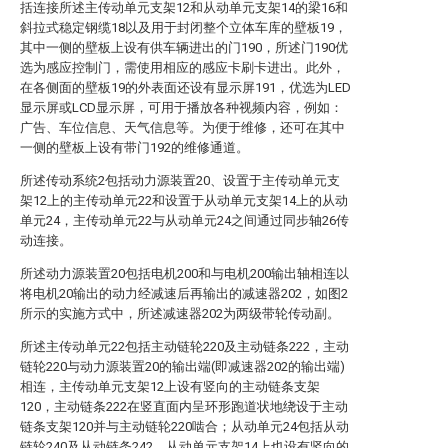
括连接所述主传动单元支架12和从动单元支架14的梁16和
斜拉式稳定钢缆18以及用于封闭整个立体车库的壁板19，
其中一侧的壁板上设有供车辆进出的门190，所述门190优
选为感应控制门，需使用相应的感应卡刷卡进出。此外，
在各侧面的壁板19的外表面还设有显示屏191，优选为LED
显示屏或LCD显示屏，可用于播放各种视频内容，例如：
广告、车位信息、天气信息等。为便于维修，还可在其中
一侧的壁板上设有带门192的维修通道。
所述传动系统2包括动力源装置20、设置于主传动单元支
架12上的主传动单元22和设置于从动单元支架14上的从动
单元24，主传动单元22与从动单元24之间通过同步轴26传
动连接。
所述动力源装置20包括电机200和与电机200输出轴相连以
将电机20输出的动力经减速后再输出的减速器202，如图2
所示的实施方式中，所述减速器202为两级带轮传动副。
所述主传动单元22包括主动链轮220及主动链条222，主动
链轮220与动力源装置20的输出端(即减速器202的输出端)
相连，主传动单元支架12上设有竖向的主动链条支架
120，主动链条222在竖直面内呈环形跑道状地绕设于主动
链条支架120并与主动链轮220啮合；从动单元24包括从动
链轮240及从动链条242，从动单元支架14上也设有竖向的