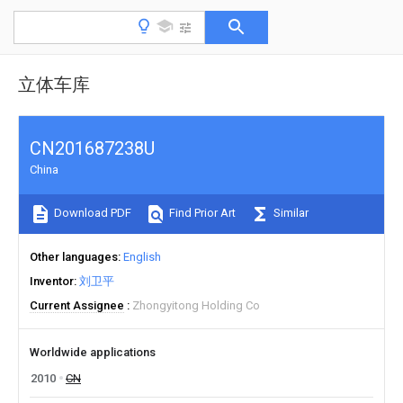
立体车库
CN201687238U
China
Download PDF
Find Prior Art
Similar
Other languages
English
Inventor
刘卫平
Current Assignee
Zhongyitong Holding Co
Worldwide applications
2010
CN