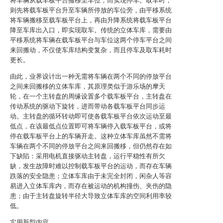
将车辆从载车板平台搬移至车位，而实现停车。取车时，
则先将载车板平台升至车辆所停放的车位旁，由平移系统
将车辆搬移至载车板平台上，再由升降系统将载车板平台
降至车库出入口，即实现取车。传统的立体车库，需要由
平移系统将车辆在载车板平台与车位这两个停车平台之间
来回搬动，不仅使车库结构变复杂，而且停车及取车耗时
更长。
由此，业界设计出一种无需将车辆在两个不同的停放平台
之间来回搬移的立体车库，其原理类似于游乐场的摩天
轮，在一个主转盘的周缘设置多个载车板平台，主转盘在
传动系统的驱动下旋转，进而带动各载车板平台同步运
动。主转盘的循环转动即可使各载车板平台依次运动至最
低点，在该最低点位置即可将车辆停入载车板平台，或将
停在载车板平台上的车辆开走。这种立体车库虽然不需将
车辆在两个不同的停放平台之间来回搬移，但仍然存在如
下缺陷：采用电机直接驱动主转盘，运行平稳性有所欠
缺，发生故障时难以控制载车板平台的运动，而存在车辆
跌落的安全隐患；立体车库由于未完全封闭，闲杂人等容
易进入立体车库内，而存在被运动的机构撞伤、夹伤的隐
患；由于主转盘旋转半径大导致立体车库的空间利用率较
低。
实用新型内容