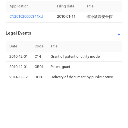
Application
Filing date
Title
CN201020000344XU
2010-01-11
缓冲减震安全帽
Legal Events
Date
Code
Title
D
2010-12-01
C14
Grant of patent or utility model
2010-12-01
GR01
Patent grant
2014-11-12
DD01
Delivery of document by public notice
A
W
Y
D
n
No
o
E
o
Fo