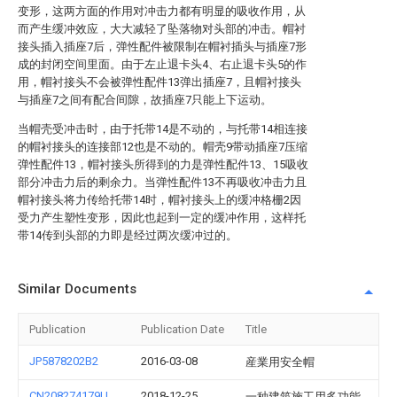
变形，这两方面的作用对冲击力都有明显的吸收作用，从
而产生缓冲效应，大大减轻了坠落物对头部的冲击。帽衬
接头插入插座7后，弹性配件被限制在帽衬插头与插座7形
成的封闭空间里面。由于左止退卡头4、右止退卡头5的作
用，帽衬接头不会被弹性配件13弹出插座7，且帽衬接头
与插座7之间有配合间隙，故插座7只能上下运动。
当帽壳受冲击时，由于托带14是不动的，与托带14相连接
的帽衬接头的连接部12也是不动的。帽壳9带动插座7压缩
弹性配件13，帽衬接头所得到的力是弹性配件13、15吸收
部分冲击力后的剩余力。当弹性配件13不再吸收冲击力且
帽衬接头将力传给托带14时，帽衬接头上的缓冲格栅2因
受力产生塑性变形，因此也起到一定的缓冲作用，这样托
带14传到头部的力即是经过两次缓冲过的。
Similar Documents
Publication
Publication Date
Title
JP5878202B2
2016-03-08
産業用安全帽
CN208274179U
2018-12-25
一种建筑施工用多功能