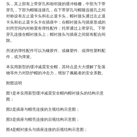
头，其上部有上带穿孔和相邻接的缓冲格栅，中部为下带
穿孔，下部为帽箍连接孔，在下带穿孔与帽箍连接孔之间
对称设有左止退卡头和右止退卡头，帽衬接头通过左止退
卡头和右止退卡头卡在插座中；在帽衬接头与插座形成的
封闭空间内对称置有弹性配件；托带通过上带穿孔、下带
穿孔连接在帽衬接头上；帽衬接头与插座之间留有配合间
隙。
所述的弹性配件可以为橡胶件、或橡塑件、或弹性塑料配
件，或为弹簧。
本实用新型的缓冲减震安全帽，其特点是大大缓解了坠落
物等外力对防护帽的冲击力，增加了佩戴者的安全系数。
附图说明
图1是本实用新型缓冲减震安全帽内帽衬接头的结构示意
图；
图2是插座与帽壳连接的主视结构示意图；
图3是插座与帽壳连接的后视结构示意图；
图4是帽衬接头与插座连接的后视结构示意图；