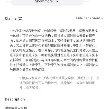
Show more
Claims
(2)
Hide Dependent
1.一种缓冲减震安全帽，包括帽壳、帽衬和插座，帽壳与插座成
一体或为可组合的非一体结构，帽衬通过帽衬接头安装在帽壳
内，插座通过帽钉固定在帽壳上；其特征在于：所述的帽衬接
头，其上部有上带穿孔和相邻接的缓冲格栅，中部为下带穿孔，
下部为帽箍连接孔，在下带穿孔与帽箍连接孔之间对称设有左止
退卡头和右止退卡头，帽衬接头通过左止退卡头和右止退卡头卡
在插座中；在帽衬接头与插座形成的封闭空间内对称置有弹性配
件；托带通过上带穿孔、下带穿孔连接在帽衬接头上；帽衬接头
与插座之间留有配合间隙。
2.根据权利要求1所述的缓冲减震安全帽，其特征在于：所
述的弹性配件可以为橡胶件、或橡塑件、或弹性塑料配
件，或为弹簧。
Description
缓冲减震安全帽