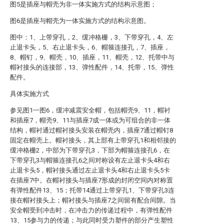
图5是插座与帽壳为非一体实施方式的结构示意图；
图6是插座与帽壳为一体实施方式的结构示意图。
图中：1、上带穿孔，2、缓冲格栅，3、下带穿孔，4、左
止退卡头，5、右止退卡头，6、帽箍连接孔，7、插座，
8、帽钉，9、帽壳，10、插座，11、帽壳，12、托带中与
帽衬接头的连接部，13、弹性配件，14、托带，15、弹性
配件。
具体实施方式
参见图1一图6，缓冲减震安全帽，包括帽壳9、11，帽衬
和插座7，帽壳9、11与插座7成一体或为可组合的非一体
结构，帽衬通过帽衬接头安装在帽壳内，插座7通过帽钉8
固定在帽壳上。帽衬接头，其上部有上带穿孔1和相邻接的
缓冲格栅2，中部为下带穿孔3，下部为帽箍连接孔6，在
下带穿孔3与帽箍连接孔6之间对称设有左止退卡头4和右
止退卡头5，帽衬接头通过左止退卡头4和右止退卡头5卡
在插座7中。在帽衬接头与插座7形成的封闭空间内对称置
有弹性配件13、15；托带14通过上带穿孔1、下带穿孔3连
接在帽衬接头上；帽衬接头与插座7之间留有配合间隙。当
安全帽受到冲击时，在冲击力的传递过程中，有弹性配件
13、15参与力的传递；与此同时受力塑件的部分产生塑性