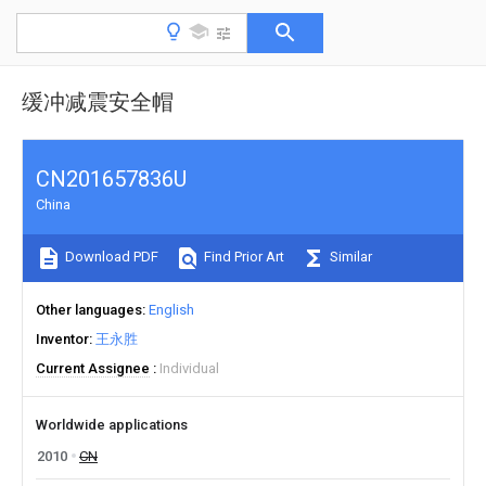
缓冲减震安全帽
CN201657836U
China
Download PDF
Find Prior Art
Similar
Other languages
English
Inventor
王永胜
Current Assignee
Individual
Worldwide applications
2010
CN