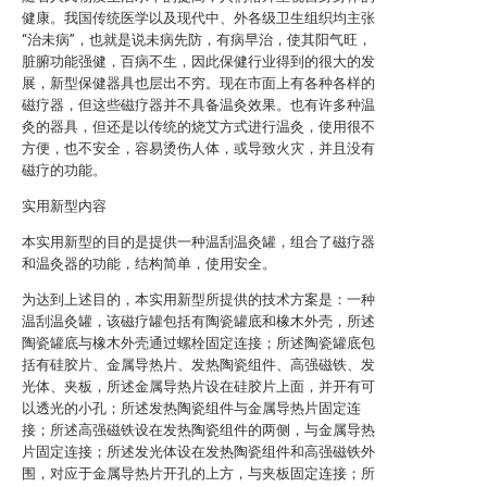
健康。我国传统医学以及现代中、外各级卫生组织均主张
“治未病”，也就是说未病先防，有病早治，使其阳气旺，
脏腑功能强健，百病不生，因此保健行业得到的很大的发
展，新型保健器具也层出不穷。现在市面上有各种各样的
磁疗器，但这些磁疗器并不具备温灸效果。也有许多种温
灸的器具，但还是以传统的烧艾方式进行温灸，使用很不
方便，也不安全，容易烫伤人体，或导致火灾，并且没有
磁疗的功能。
实用新型内容
本实用新型的目的是提供一种温刮温灸罐，组合了磁疗器
和温灸器的功能，结构简单，使用安全。
为达到上述目的，本实用新型所提供的技术方案是：一种
温刮温灸罐，该磁疗罐包括有陶瓷罐底和橡木外壳，所述
陶瓷罐底与橡木外壳通过螺栓固定连接；所述陶瓷罐底包
括有硅胶片、金属导热片、发热陶瓷组件、高强磁铁、发
光体、夹板，所述金属导热片设在硅胶片上面，并开有可
以透光的小孔；所述发热陶瓷组件与金属导热片固定连
接；所述高强磁铁设在发热陶瓷组件的两侧，与金属导热
片固定连接；所述发光体设在发热陶瓷组件和高强磁铁外
围，对应于金属导热片开孔的上方，与夹板固定连接；所