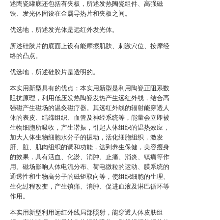
述陶瓷罐底还包括有夹板，所述发热陶瓷组件、高强磁
铁、发光体固设在金属导热片和夹板之间。
优选地，所述发光体是远红外发光体。
所述硅胶片的底面上设有能摩擦肌肤、刺激穴位、按摩经
络的凸点。
优选地，所述硅胶片是透明的。
本实用新型具有的优点：本实用新型是利用陶瓷正阻系数
阻抗原理，利用低压发热陶瓷发热产生远红外线，结合高
强磁产生磁场的温灸磁疗器。其远红外线的辐射能穿透人
体的表皮、结缔组织、血管及神经系统等，能量会立即被
生物细胞所吸收，产生谐振，引起人体组织的温热效应，
加大人体生物细胞水分子的振动，活化细胞组织，激发
肝、脏、肌肉组织的调和功能，达到养生保健，美容瘦身
的效果，具有活血、化淤、消肿、止痛、消炎、镇痛等作
用。磁场影响人体电流分布、荷电微粒的运动、膜系统的
通透性和生物高分子的磁矩取向等，使组织细胞的生理、
生化过程改变，产生镇痛、消肿、促进血液及淋巴循环等
作用。
本实用新型利用远红外线局部照射，能穿透人体皮肤组