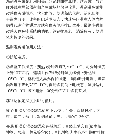
温刮温灸罐是利用陶瓷正阻系数阻抗原理，结合磁疗与远
红外线在局部照射和产生磁场的保健仪器。温刮温灸罐能
改善血液微循环、软化血管、促进新陈代谢、活化细胞、
平衡内分泌、改善组织营养状态，快速将阻滞在人体内的
病理代谢产物通过皮肤和血液循环排出体外，最终增强和
改善人体免疫系统的功能，达到抗衰老，消除疲劳，促进
体力恢复的效果。
温刮温灸罐使用方法：
①接通电源。
②调整工作温度：预热3分钟温度为50℃±1℃，每分钟温度
上升10℃左右，连续工作7到8分钟温度缓慢上升达到
105℃±1℃，整机进入高温保护状态，自动断开电源，当表
面温度下降到73℃±1℃时自动恢复为上电状态，温度达到
105℃±1℃后拔下电源，30分钟左右后恢复常温。
③到达预定温度后即可使用。
疲劳.用温刮温灸罐温灸如下穴位：百会，双侧风池，大
椎，肩井，命门，双侧肾俞，关元，每穴1-2分钟。
失眠 用温刮温灸罐温灸任脉脾经，胃经上的穴位(如中脘、
神阙、气海、关元等穴位)，再以神阙为中心环行顺时针推