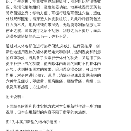
织，产生谐振，能量被生物细胞吸收，引起组织的温热效
应，能活化细胞组织，激发脏器功能。散寒祛湿而无药包
烫疗留湿之弊；移动方便，可循行经络可留注穴位，远红
外线局部照射，能穿透人体皮肤组织，凡此种种皆药包烫
疗力所不及。用具缓钝而带温热，无匙羹等利物刮痧过重
伤正之虞。通常烫疗之后不刮痧、刮痧之后不烫疗，而温
刮温灸罐恰恰能合二为一，弥补不足。
通过对人体各部位进行热疗(远红外线)、磁疗及按摩，创
新性地运用温热的罐体循经走穴和刮拭，达到温灸和刮痧
的双重功效，既具备了去毒邪于体外的功效，又运用了温
灸中补护正气的功能，使去除体内毒邪的同时不耗损体内
正气，达到扶阳固本的效果。采用温刮温灸罐，可以自学
即用，对身体进行治疗、调理，消除亚健康及常见疾病的
六种常见症状，即疲劳，颈肩酸痛，腰酸背痛，痛经，失
眠及风寒感冒，方法简单。
附图说明：
下面结合附图和具体实施方式对本实用新型作进一步详细
说明，但本实用新型的内容不限于所举的实施例。
图1为本实用新型的结构示意图；