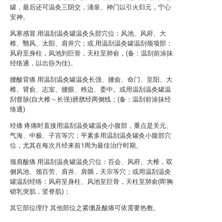
罐，最后还可温灸三阴交，涌泉、神门以引火归元，宁心
安神。
风寒感冒.用温刮温灸罐温灸头部穴位：风池、风府、大
椎、翳风、太阳、肩井穴；或.用温刮温灸罐温刮颈项部：
风府至身柱，风池到巨骨，天柱至肺俞，(备：温刮前涂抹
经络通，以出痧为佳)。
腰酸背痛 用温刮温灸罐温灸长强、腰俞、命门、至阳、大
椎、肾俞、志室、腰眼、秩边、委中。或用温刮温灸罐温
刮督脉(自大椎～长强)膀胱经两侧线；(备：温刮前涂抹经
络通)
经痛 疼痛时直接用温刮温灸罐温灸小腹部，重点是关元、
气海、中极、子宫等穴；平素多用温刮温灸罐灸小腹部穴
位，尤其在每次月经来前1周为最佳治疗时期。
颈肩酸痛 用温刮温灸罐温灸穴位：百会、风府、大椎，双
侧风池、颈百劳、肩井、肩髃，天宗等穴；或用温刮温灸
罐温刮经络：风府至身柱、风池至巨骨，天柱至肺俞(即胸
锁乳突肌，竖脊肌)；
其它部位理疗 其他部位之紧绷及酸痛可依需要热敷。