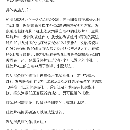
图2为陶瓷罐底的放大示意图。
具体实施方式：
如图1和2所示的一种温刮温灸罐，它由陶瓷罐底和橡木外
壳2组成，陶瓷罐底和橡木外壳2通过螺栓6紧固连接。陶
瓷罐底包括有从下往上依次为带凸点41的硅胶片4，金属
导热片3，发热陶瓷组件9、及发热陶瓷组件9两侧的高强
磁铁10以及外围的远红外发光体12和夹板8，发热陶瓷组
件9和高强磁铁10固设在金属导热片3和夹板8之间。在螺
栓6上加设螺帽7，螺帽7压在夹板8上将陶瓷罐底所有部件
紧固在一起。金属导热片3上设有4个可以透光的小孔11。
硅胶片4上的凸点41用于刮擦、刺激肌肤。
温刮温灸罐的罐顶上设有低压电源插孔1(可带LED指示
灯)，发热陶瓷组件9的电源线5以及远红外发光体的电源线
13并联于低压电源插孔1，通过该插孔和插头电源线连
接。插头为带低压变压器的插头。另可配罐体托盘。
罐体根据需要还可以做成全陶瓷的，或其他材料。
硅胶片根据需要还可以做成透明的。
温刮温灸罐的作用原理：