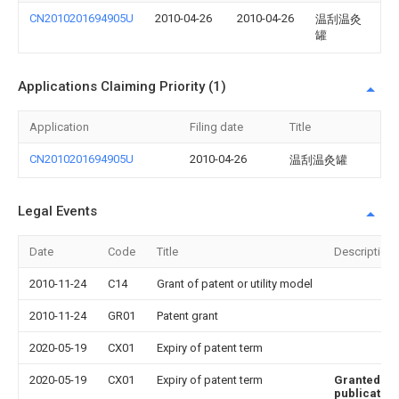
CN2010201694905U
2010-04-26
2010-04-26
温刮温灸
罐
Applications Claiming Priority (1)
Application
Filing date
Title
CN2010201694905U
2010-04-26
温刮温灸罐
Legal Events
Date
Code
Title
Description
2010-11-24
C14
Grant of patent or utility model
2010-11-24
GR01
Patent grant
2020-05-19
CX01
Expiry of patent term
2020-05-19
CX01
Expiry of patent term
Granted
publication