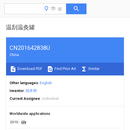
温刮温灸罐
CN201642838U
China
Download PDF
Find Prior Art
Similar
Other languages
English
Inventor
胡木明
Current Assignee
Individual
Worldwide applications
2010
CN