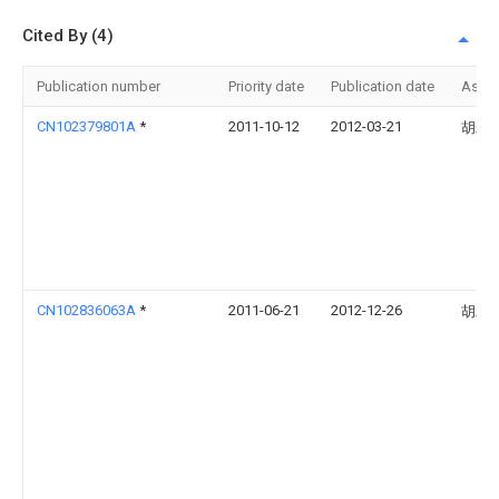
Cited By (4)
Publication number
Priority date
Publication date
Assi
CN102379801A
*
2011-10-12
2012-03-21
胡木
CN102836063A
*
2011-06-21
2012-12-26
胡木