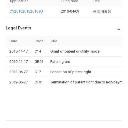
Application
Filing date
Title
CN2010201820109U
2010-04-09
外阴消毒器
Legal Events
Date
Code
Title
2010-11-17
C14
Grant of patent or utility model
2010-11-17
GR01
Patent grant
2012-06-27
C17
Cessation of patent right
2012-06-27
CF01
Termination of patent right due to non-payment