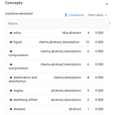
Concepts
machine-extracted
Download
Filter table
Name
Ima
vulva
title,abstract
4
0.000
liquid
claims,abstract,description
10
0.000
claims,abstract,description
6
0.000
compression
claims,abstract,description
6
0.000
compression
sterilization and
claims,description
8
0.000
disinfection
vagina
abstract,description
3
0.000
sterilising effect
abstract,description
2
0.000
disease
abstract
1
0.000