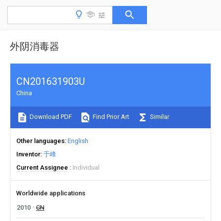
外阴消毒器
CN201631903U
China
Download PDF
Find Prior Art
Similar
Other languages
English
Inventor
于峰
Current Assignee
Individual
Worldwide applications
2010
CN