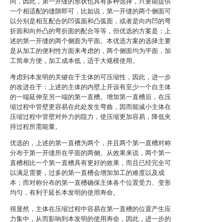
间，因此，第一开缝的形状也具有多种选择，只要能提供
一个相适配的缝隙即可，比如说，第一开缝的两个侧面可
以分别是相互配合的凹弧面和凸弧面，或者是向内凹的弯
折面和向外凸的弯折面的配合等等，但优选的方案是：上
述的第一开缝的两个侧面为平面。本优选方案的选择主要
是从加工的便利性方面来考虑的，两个侧面均为平面，加
工简单方便，加工成本低，适于大规模使用。
考虑到本发明的关键在于主体的可压缩性，因此，进一步
的改进在于：上述的主体的内壁上开设有至少一个自主体
的一端延伸至另一端的第一直槽。增加第一直槽后，在压
缩过程中管壁更容易在此处发生弯曲，因而能减小主体在
压缩过程中管壁对外力的阻力，使压缩更加容易，降低夹
持过程所需能量。
优选的，上述的第一直槽为两个，并且两个第一直槽对称
分布于第一开缝所在平面的两侧。从效果来说，两个第一
直槽相比一个第一直槽具有更好的效果，而且已经完全可
以满足需要，过多的第一直槽会增加加工的难度以及成
本；而对称分布的第一直槽确保主体各个位置受力、变形
均匀，有利于延长本发明的使用寿命。
很显然，主体在压缩过程中容易在第一直槽的位置产生应
力集中，从而影响到本发明的使用寿命，因此，进一步的