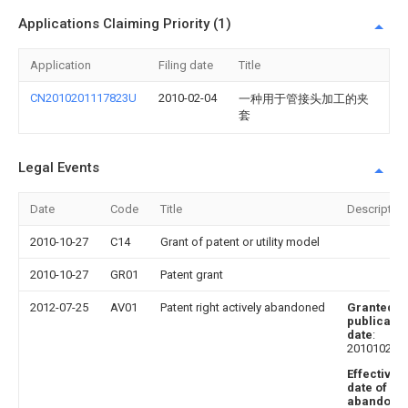
Applications Claiming Priority (1)
Application
Filing date
Title
CN2010201117823U
2010-02-04
一种用于管接头加工的夹
套
Legal Events
Date
Code
Title
Description
2010-10-27
C14
Grant of patent or utility model
2010-10-27
GR01
Patent grant
2012-07-25
AV01
Patent right actively abandoned
Granted
publicatio
date
:
20101027
Effective
date of
abandoni