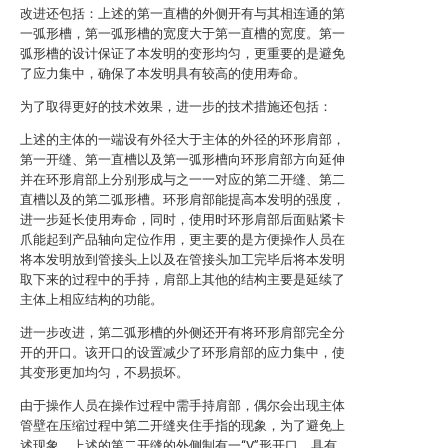
改进还包括：上述的第一直槽的外侧开有与其相连通的第
一弧形槽，第一弧形槽的宽度大于第一直槽的宽度。第一
弧形槽的设计保证了本发明的变形均匀，更重要的是避免
了应力集中，确保了本发明具有较高的使用寿命。
为了取得更好的技术效果，进一步的技术措施还包括：
上述的主体的一端设有外径大于主体的外径的环形肩部，
第一开缝、第一直槽以及第一弧形槽向环形肩部方向延伸
并在环形肩部上分别形成与之一一对应的第二开缝、第二
直槽以及的第二弧形槽。环形肩部能提高本发明的强度，
进一步延长使用寿命，同时，使用时环形肩部后面贴紧卡
爪能起到产品轴向定位作用，更主要的是方便操作人员在
将本发明放到管接头上以及在管接头加工完毕后将本发明
取下来的过程中的手持，肩部上其他的结构主要是延续了
主体上相应结构的功能。
进一步改进，第二弧形槽的外侧还开有将环形肩部完全分
开的开口。该开口的设置减少了环形肩部的应力集中，使
其变形更加均匀，不易损坏。
由于操作人员在操作过程中需手持肩部，偶尔会出现主体
管壁在压缩过程中第二开缝夹住手指的现象，为了避免上
述现象，上述的第二开缝的外侧制有一“V”形开口。具有