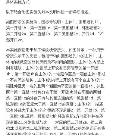
具体实施方式
以下结合附图实施例对本发明作进一步详细描述。
如图所示的实施例，图标号说明：主体1，圆形通孔1a，
第一开缝1b，第一直槽1c，第一弧形槽1d，环形肩部2，
第二开缝2a，第二直槽2b，第二弧形槽2c，开口2d，“V”
形开口2e。
本实施例适用于加工螺纹状管接头，如图所示，一种用于
管接头加工的夹套，包括带轴向圆形通孔1a的主体1，主
体1的横截面的外轮廓线为不封闭的圆形，主体1的内壁上
制有螺纹，主体1的管壁上开设有贯穿管壁的第一开缝
1b，第一开缝1b自主体1的一端延伸至另一端使主体1形成
一不封闭的结构，主体1的内壁上开设有两个自主体1的一
端延伸至另一端的且两个侧面为平面的第一直槽1c，并且
两个第一直槽1c对称分布于第一开缝1b所在平面的两侧，
第一直槽1c的外侧开有与其相连通的第一弧形槽1d，第一
弧形槽1d的宽度大于第一直槽1c的宽度；主体1的一端还
设有外径大于主体1的外径的环形肩部2，第一开缝1b、第
一直槽1c以及第一弧形槽1d向环形肩部2方向延伸并在环
形肩部2上分别形成与之一一对应的第二开缝2a、第二直
槽2b以及的第二弧形槽2c，第二弧形槽2c的外侧还开有将
环形肩部2完全分开的开口2d，第二开缝2a的外侧制有一