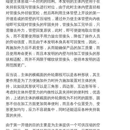
端使主体形成一不封闭的结构。本发明的主体内壁用于在
夹持前实现与管接头进行对位，由于此时主体内壁直径相
对管接头外径较宽松，然后再利用主体管壁上开设的第一
开缝造成的管壁的可压缩性，通过外力使主体管壁向内收
缩即可实现对管接头的牢固夹持，管接头加工完毕后，只
需撤去外力，管壁回复原状，此时，即可便捷地取出管接
头，而不需要使用扳手用力旋出管接头，降低了操作人员
的劳动强度，而且由于本发明本身具有可回复性，因此，
再施加外力后不易变形，从而能确保产品的加工质量，而
且使用寿命更长；而且本发明的内壁与待加工管接头的形
状相适配，而并不局限于螺纹状管接头，使得本发明的适
用范围更广。
应当说，主体的横截面的外轮廓线可以是各种形状，其主
要作用是为了方便施加外力时外力施加装置对主体的夹
持，比如说其形状可以是三角形，四边形、五边形等等，
考虑到主体外壁受力的均衡性以及夹持时的便利性，优选
的，上述的主体的横截面的外轮廓线为不封闭的圆形。圆
形不但在加工方面更加简单便利，而且各个位置受力、变
形更加均匀，应力不容易集中，同时还能适应各种夹持装
置的夹持。
由于第一开缝的目的主要是为主体提供一个可供压缩的空