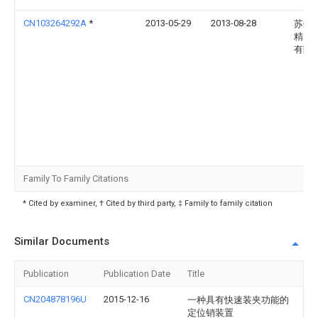
CN103264292A
*
2013-05-29
2013-08-28
苏州
精密
有限
Family To Family Citations
* Cited by examiner, † Cited by third party, ‡ Family to family citation
Similar Documents
Publication
Publication Date
Title
CN204878196U
2015-12-16
一种具有快速装夹功能的
定位销装置