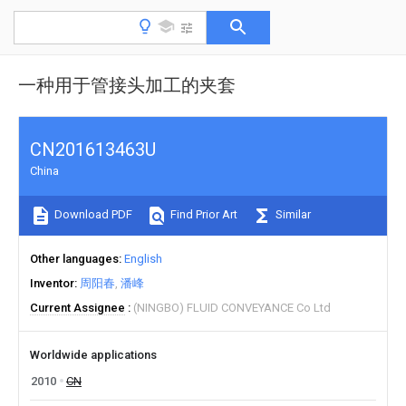
一种用于管接头加工的夹套
CN201613463U
China
Download PDF
Find Prior Art
Similar
Other languages
English
Inventor
周阳春
潘峰
Current Assignee
(NINGBO) FLUID CONVEYANCE Co Ltd
Worldwide applications
2010
CN