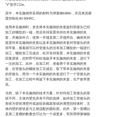
“V”形开口2e。
其中，本实施例所采用的材料为弹簧钢65Mn，并且将其硬
度控制在40-50HRC。
使用本实施例时，首先将本实施例的夹套旋到管接头已经
加工好螺纹的一端，然后夹持装置夹持住本实施例的夹
套，并施加外力，使第一开缝及第二开缝闭合，确保夹持
装置对本实施例的夹套以及本实施例的夹套对管接头的夹
持牢靠，接着就可以对管接头的没有加工螺纹的一端进行
加工，螺纹加工完成后，松开夹持装置，本实施例的夹套
回复原状，此时即可轻松地旋开本实施例的夹套，进行下
一次的加工。此外，在加工时，准备两个本实施例的夹
套，在管接头的螺纹加工完成后，取下带本实施例的夹套
的管接头，用另一个本实施例的夹套进行下一个管接头的
加工，在加工过程中再旋下本实施例的夹套，生产效率更
高。
当然，除了本实施例的技术方案，针对待加工管接头的形
状不同，主体内壁也具有不同的选择，如待加工管接头的
形状为管状薄壁件或波纹状截面形状的薄壁回转体时，主
体内壁的形状是与之相适配的圆柱面。此外，第一直槽以
及第二直槽的数量也可以为一个或更多，而所用弹簧钢除