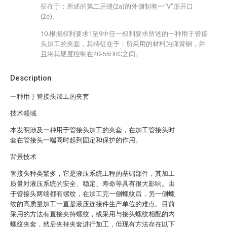
征在于：所述的第二开缝(2a)的外侧制有一“V”形开口
(2e)。
10.根据权利要求1至9中任一权利要求所述的一种用于管接
头加工的夹套，其特征在于：所采用的材料为弹簧钢，并
且将其硬度控制在40-55HRC之间。
Description
一种用于管接头加工的夹套
技术领域
本发明涉及一种用于管接头加工的夹套，在加工管接头时
套在管接头一端同时起到固定和保护的作用。
背景技术
管接头种类繁多，它是液压系统工程的基础部件，其加工
质量对液压系统的安全、稳定、寿命等具有很大影响。由
于管接头两端都有螺纹，在加工完一侧螺纹后，另一侧螺
纹的高质量加工一直是液压连接件生产单位的难点。目前
采用的方法有直接夹持螺纹，或采用与接头螺纹相配的内
螺纹夹套，然后夹持夹套进行加工，但现有方法存在以下