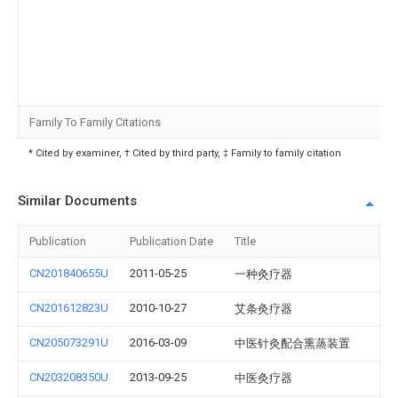
Family To Family Citations
* Cited by examiner, † Cited by third party, ‡ Family to family citation
Similar Documents
Publication
Publication Date
Title
CN201840655U
2011-05-25
一种灸疗器
CN201612823U
2010-10-27
艾条灸疗器
CN205073291U
2016-03-09
中医针灸配合熏蒸装置
CN203208350U
2013-09-25
中医灸疗器