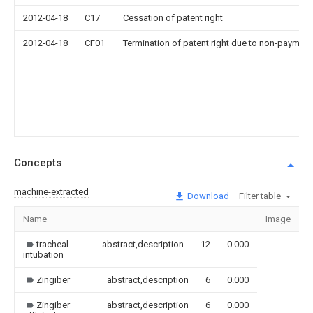
2012-04-18
C17
Cessation of patent right
2012-04-18
CF01
Termination of patent right due to non-payment
Concepts
machine-extracted
Download
Filter table
Name
Image
S
tracheal
abstract,description
12
0.000
intubation
Zingiber
abstract,description
6
0.000
Zingiber
abstract,description
6
0.000