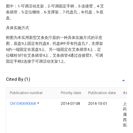
图中：1-可调活动支架，2-可调固定手柄，3-连接臂，4-艾
条插管，5-定位螺栓，6-支撑架，7-托盘孔，8-托盘，9-底
盘。
具体实施方式
附图为本实用新型艾条灸疗器的一种具体实施方式的示意
图，底盘9上固定有托盘8，托盘8中开有托盘孔7，支撑架
6的一端固定在底盘9上、另一端固定在艾条插管4上，定
位螺栓5拧在艾条插管4上，艾条插管4通过连接臂3、可调
固定手柄2连接于可调活动支架1上。
Cited By (1)
Publication number
Priority date
Publication date
Assi
CN104069006A
*
2014-07-08
2014-10-01
上海
药大
属岳
西医
医院