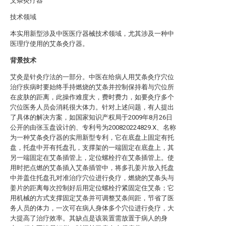
艾条灸疗器
技术领域
本实用新型涉及中医医疗器械技术领域，尤其涉及一种中
医理疗使用的艾条灸疗器。
背景技术
艾灸是针灸疗法的一部分。中医在给病人用艾条灸疗穴位
治疗疾病时要始终手持燃烧的艾条并控制保持着与穴位所
在皮肤的距离，此操作难度大，费时费力，如要灸疗多个
穴位医务人员会消耗很大体力。针对上述问题，有人提出
了具体的解决方案，如国家知识产权局于2009年8月26日
公开的由张玉盘设计的、专利号为200820224829.X、名称
为一种艾条灸疗器的实用新型专利，它在底盘上固定有托
盘，托盘中开有托盘孔，支撑架的一端固定在底盘上，其
另一端固定在艾条插管上，定位螺栓拧在艾条插管上。使
用时把点燃的艾条插入艾条插管中，将多孔姜片放入托盘
中并盖住托盘孔对准治疗穴位进行灸疗，燃烧的艾条头与
姜片的距离每次控制好后用定位螺栓拧紧固定住艾条；它
用机械的方式支撑固定艾条并可调整艾条间距，节省了医
务人员的体力，一次可在病人身体多个穴位进行灸疗，大
大提高了治疗效率。其缺点是该装置需放置于病人的身