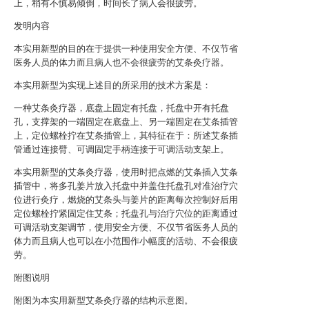
上，稍有不慎易倾倒，时间长了病人会很疲劳。
发明内容
本实用新型的目的在于提供一种使用安全方便、不仅节省
医务人员的体力而且病人也不会很疲劳的艾条灸疗器。
本实用新型为实现上述目的所采用的技术方案是：
一种艾条灸疗器，底盘上固定有托盘，托盘中开有托盘
孔，支撑架的一端固定在底盘上、另一端固定在艾条插管
上，定位螺栓拧在艾条插管上，其特征在于：所述艾条插
管通过连接臂、可调固定手柄连接于可调活动支架上。
本实用新型的艾条灸疗器，使用时把点燃的艾条插入艾条
插管中，将多孔姜片放入托盘中并盖住托盘孔对准治疗穴
位进行灸疗，燃烧的艾条头与姜片的距离每次控制好后用
定位螺栓拧紧固定住艾条；托盘孔与治疗穴位的距离通过
可调活动支架调节，使用安全方便、不仅节省医务人员的
体力而且病人也可以在小范围作小幅度的活动、不会很疲
劳。
附图说明
附图为本实用新型艾条灸疗器的结构示意图。