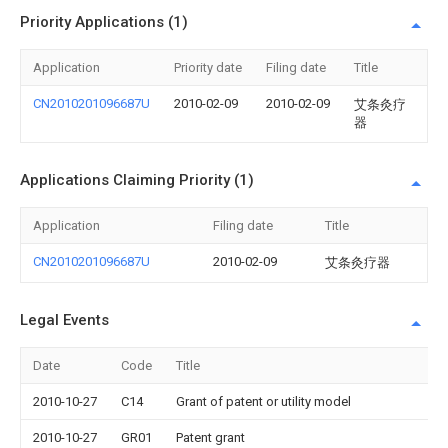
Priority Applications (1)
Application
Priority date
Filing date
Title
CN2010201096687U
2010-02-09
2010-02-09
艾条灸疗
器
Applications Claiming Priority (1)
Application
Filing date
Title
CN2010201096687U
2010-02-09
艾条灸疗器
Legal Events
Date
Code
Title
2010-10-27
C14
Grant of patent or utility model
2010-10-27
GR01
Patent grant