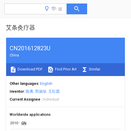
艾条灸疗器
CN201612823U
China
Download PDF
Find Prior Art
Similar
Other languages
English
Inventor
陈勇
邢淑珍
王红霞
Current Assignee
Individual
Worldwide applications
2010
CN