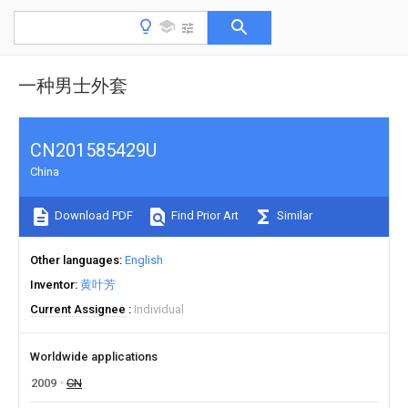
一种男士外套
CN201585429U
China
Download PDF
Find Prior Art
Similar
Other languages
English
Inventor
黄叶芳
Current Assignee
Individual
Worldwide applications
2009
CN