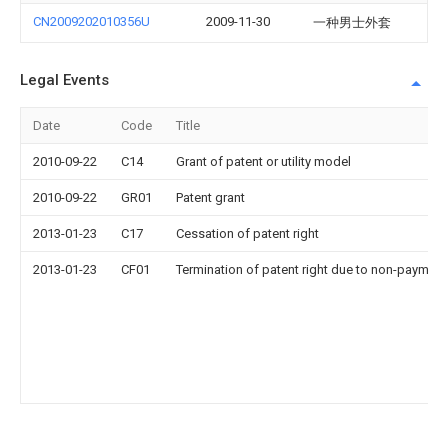
CN2009202010356U
2009-11-30
一种男士外套
Legal Events
Date
Code
Title
2010-09-22
C14
Grant of patent or utility model
2010-09-22
GR01
Patent grant
2013-01-23
C17
Cessation of patent right
2013-01-23
CF01
Termination of patent right due to non-payment