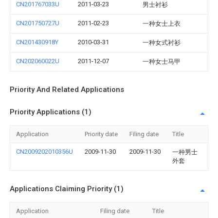
CN201767033U
2011-03-23
男士衬衫
CN201750727U
2011-02-23
一种女士上衣
CN201430918Y
2010-03-31
一种女式衬衫
CN202060022U
2011-12-07
一种女士马甲
Priority And Related Applications
Priority Applications (1)
Application
Priority date
Filing date
Title
CN2009202010356U
2009-11-30
2009-11-30
一种男士
外套
Applications Claiming Priority (1)
Application
Filing date
Title