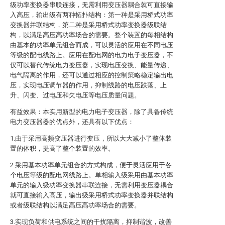
级功率变换器串联连接，无需利用变压器耦合就可直接输
入高压，输出级有两种拓扑结构：第一种是采用桥式功率
变换器并联结构，第二种是采用桥式功率变换器级联结
构，以满足高压高功率场合的需要。整个装置的每相结构
由基本的功率单元组合而成，可以灵活的应用在不同电压
等级的配电线路上。应用在配电网的电力电子变压器，不
仅可以替代传统电力变压器，实现电压变换、能量传递、
电气隔离的作用，还可以通过相应的控制策略稳定输出电
压，实现电压调节器的作用，抑制线路的电压跌落、上
升、闪变、过电压和欠电压等电压质量问题。
有益效果：本实用新型的电力电子变压器，除了具备传统
电力变压器器的优点外，还具有以下优点：
1.由于采用高频变压器进行变压，所以大大减小了整体装
置的体积，提高了整个装置的效率。
2.采用基本功率单元组合的方式构成，便于灵活应用于各
个电压等级的配电网线路上。单相输入级采用由基本功率
单元的输入级功率变换器串联连接，无需利用变压器耦合
就可直接输入高压，输出级采用桥式功率变换器并联结构
或者级联结构以满足高压高功率场合的需要。
3.实现负荷和供电系统之间的干扰隔离，抑制谐波，改善