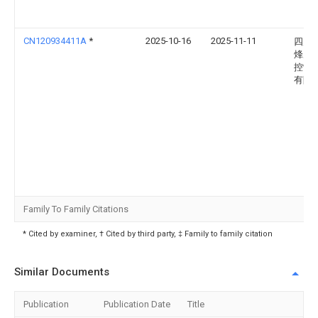
CN120934411A
*
2025-10-16
2025-11-11
四川
烽火
控制
有限
Family To Family Citations
* Cited by examiner, † Cited by third party, ‡ Family to family citation
Similar Documents
Publication
Publication Date
Title