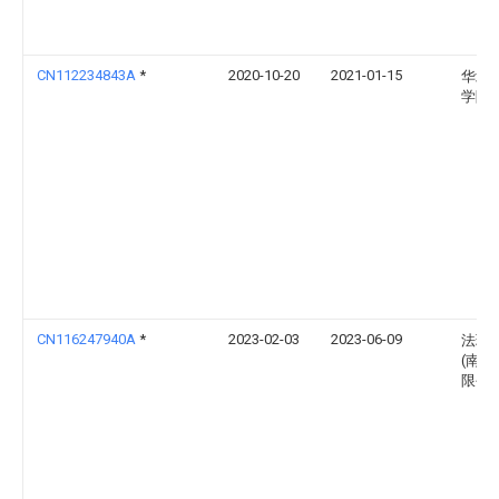
CN112234843A
*
2020-10-20
2021-01-15
华北
学院
CN116247940A
*
2023-02-03
2023-06-09
法瑞
(南通
限公