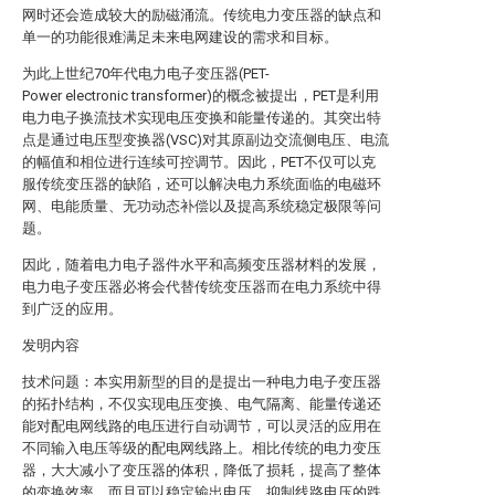
网时还会造成较大的励磁涌流。传统电力变压器的缺点和
单一的功能很难满足未来电网建设的需求和目标。
为此上世纪70年代电力电子变压器(PET-
Power electronic transformer)的概念被提出，PET是利用
电力电子换流技术实现电压变换和能量传递的。其突出特
点是通过电压型变换器(VSC)对其原副边交流侧电压、电流
的幅值和相位进行连续可控调节。因此，PET不仅可以克
服传统变压器的缺陷，还可以解决电力系统面临的电磁环
网、电能质量、无功动态补偿以及提高系统稳定极限等问
题。
因此，随着电力电子器件水平和高频变压器材料的发展，
电力电子变压器必将会代替传统变压器而在电力系统中得
到广泛的应用。
发明内容
技术问题：本实用新型的目的是提出一种电力电子变压器
的拓扑结构，不仅实现电压变换、电气隔离、能量传递还
能对配电网线路的电压进行自动调节，可以灵活的应用在
不同输入电压等级的配电网线路上。相比传统的电力变压
器，大大减小了变压器的体积，降低了损耗，提高了整体
的变换效率，而且可以稳定输出电压，抑制线路电压的跌