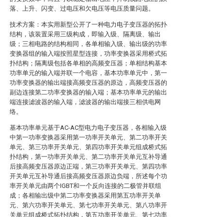
落、上升、闪变、过电压和欠电压等电压质量问题。
技术方案：本实用新型公开了一种电力电子变压器的拓扑
结构，该装置采用三级构成，即输入级、隔离级、输出
级；三相电路的结构相同，各单相输入级、输出级的功率
变换器组的输入端按照星型连接，功率变换器采用桥式拓
扑结构；隔离级包括各单相的高频变压器；单相结构基本
功率单元的输入端并联一个电容，基本功率单元中，第一
功率变换器的输出端接高频变压器的原边，高频变压器的
副边连接第二功率变换器的输入端；基本功率单元的输出
端连接滤波器的输入端，滤波器的输出端接三相供电网
络。
基本功率单元基于AC-AC型电力电子变压器，各相输入级
中第一功率变换器采用第一功率开关单元、第二功率开关
单元、第三功率开关单元、第四功率开关单元组成桥式拓
扑结构，第一功率开关单元、第二功率开关单元互补导通
后接高频变压器原边正端，第三功率开关单元、第四功率
开关单元互补导通后接高频变压器原边负端，所述每个功
率开关单元由两个IGBT和一个反向连接的二极管并联组
成；各相输出级中第二功率变换器采用第五功率开关单
元、第六功率开关单元、第七功率开关单元、第八功率开
关单元组成桥式拓扑结构，第五功率开关单元、第七功率