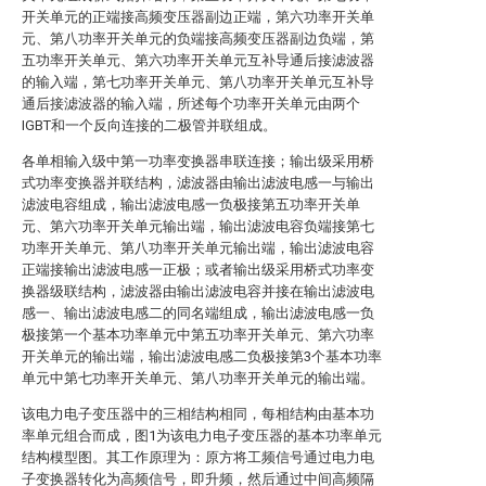
开关单元的正端接高频变压器副边正端，第六功率开关单
元、第八功率开关单元的负端接高频变压器副边负端，第
五功率开关单元、第六功率开关单元互补导通后接滤波器
的输入端，第七功率开关单元、第八功率开关单元互补导
通后接滤波器的输入端，所述每个功率开关单元由两个
IGBT和一个反向连接的二极管并联组成。
各单相输入级中第一功率变换器串联连接；输出级采用桥
式功率变换器并联结构，滤波器由输出滤波电感一与输出
滤波电容组成，输出滤波电感一负极接第五功率开关单
元、第六功率开关单元输出端，输出滤波电容负端接第七
功率开关单元、第八功率开关单元输出端，输出滤波电容
正端接输出滤波电感一正极；或者输出级采用桥式功率变
换器级联结构，滤波器由输出滤波电容并接在输出滤波电
感一、输出滤波电感二的同名端组成，输出滤波电感一负
极接第一个基本功率单元中第五功率开关单元、第六功率
开关单元的输出端，输出滤波电感二负极接第3个基本功率
单元中第七功率开关单元、第八功率开关单元的输出端。
该电力电子变压器中的三相结构相同，每相结构由基本功
率单元组合而成，图1为该电力电子变压器的基本功率单元
结构模型图。其工作原理为：原方将工频信号通过电力电
子变换器转化为高频信号，即升频，然后通过中间高频隔