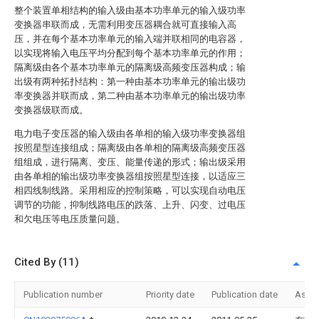
整个装置单相结构的输入级由基本功率单元的输入级功率
变换器串联而成，无需利用变压器耦合就可直接输入高
压，并在每个基本功率单元的输入端并联相同的电容器，
以实现将输入电压平均分配到每个基本功率单元的作用；
隔离级由各个基本功率单元的隔离级高频变压器构成；输
出级有两种拓扑结构：第一种由基本功率单元的输出级功
率变换器并联而成，第二种由基本功率单元的输出级功率
变换器级联而成。
电力电子变压器的输入级由各单相的输入级功率变换器组
按照星型连接组成；隔离级由各单相的隔离级高频变压器
组组成，进行隔离、变压、能量传递的形式；输出级采用
由各单相的输出级功率变换器组按照星型连接，以适应三
相四线制线路。采用相应的控制策略，可以实现自动电压
调节的功能，抑制线路电压的跌落、上升、闪变、过电压
和欠电压等电压质量问题。
Cited By (11)
Publication number
Priority date
Publication date
Assi