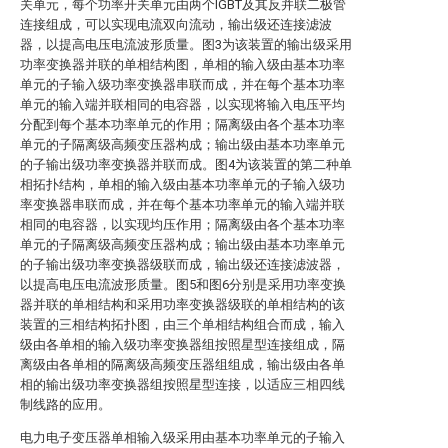
关单元，每个功率开关单元由两个IGBT及其反并联二极管
连接组成，可以实现电流双向流动，输出级还连接滤波
器，以提高电压电流波形质量。图3为该装置的输出级采用
功率变换器并联的单相结构图，单相的输入级由基本功率
单元的子输入级功率变换器串联而成，并在每个基本功率
单元的输入端并联相同的电容器，以实现将输入电压平均
分配到每个基本功率单元的作用；隔离级由各个基本功率
单元的子隔离级高频变压器构成；输出级由基本功率单元
的子输出级功率变换器并联而成。图4为该装置的第二种单
相拓扑结构，单相的输入级由基本功率单元的子输入级功
率变换器串联而成，并在每个基本功率单元的输入端并联
相同的电容器，以实现均压作用；隔离级由各个基本功率
单元的子隔离级高频变压器构成；输出级由基本功率单元
的子输出级功率变换器级联而成，输出级还连接滤波器，
以提高电压电流波形质量。图5和图6分别是采用功率变换
器并联的单相结构和采用功率变换器级联的单相结构的该
装置的三相结构拓扑图，由三个单相结构组合而成，输入
级由各单相的输入级功率变换器组按照星型连接组成，隔
离级由各单相的隔离级高频变压器组组成，输出级由各单
相的输出级功率变换器组按照星型连接，以适应三相四线
制线路的应用。
电力电子变压器单相输入级采用由基本功率单元的子输入