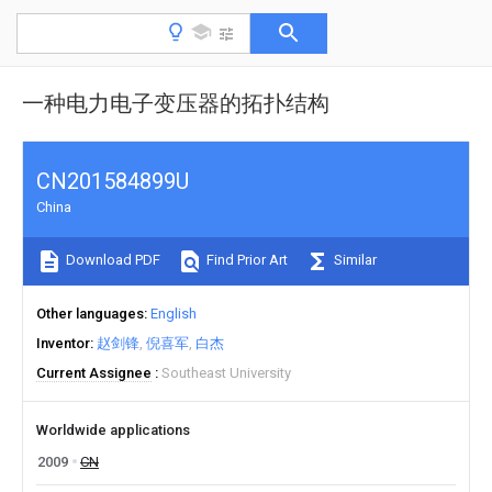
一种电力电子变压器的拓扑结构
CN201584899U
China
Download PDF
Find Prior Art
Similar
Other languages
English
Inventor
赵剑锋
倪喜军
白杰
Current Assignee
Southeast University
Worldwide applications
2009
CN