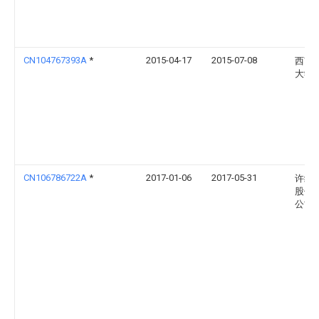
CN104767393A
*
2015-04-17
2015-07-08
西南
大学
CN106786722A
*
2017-01-06
2017-05-31
许继
股份
公司