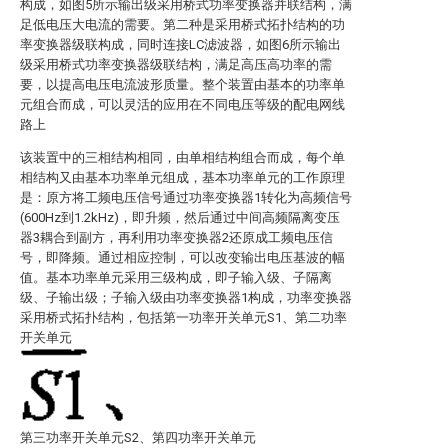
构成，如图5所示输出级采用桥式功率变换器并联结构，满
足低电压大电流的需要。第二种是采用桥式拓扑结构的功
率变换器级联构成，同时连接LC滤波器，如图6所示输出
级采用桥式功率变换器级联结构，满足高压高功率的需
要，以提高电压电流波形质量。整个装置由基本的功率单
元组合而成，可以灵活的应用在不同电压等级的配电网线
路上
该装置中的三相结构相同，由单相结构组合而成，每个单
相结构又由基本功率单元组成，基本功率单元的工作原理
是：原方将工频电压信号通过功率变换器1转化为高频信号
(600Hz到1.2kHz)，即升频，然后通过中间高频隔离变压
器3耦合到副方，再利用功率变换器2还原成工频电压信
号，即降频。通过相应控制，可以改变输出电压基波的幅
值。基本功率单元采用三级构成，即子输入级、子隔离
级、子输出级；子输入级由功率变换器1构成，功率变换器
采用桥式拓扑结构，包括第一功率开关单元S1、第二功率
开关单元
第三功率开关单元S2、第四功率开关单元